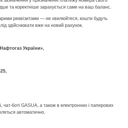
ть зазначення у призначенні платежу номера свого
дше та коректніше зарахується саме на ваш баланс.
арими реквізитами — не хвилюйтеся, кошти будуть
слід здійснювати вже на новий рахунок.
Нафтогаз України»,
25,
і, чат-боті GASUA, а також в електронних і паперових
овляться автоматично.