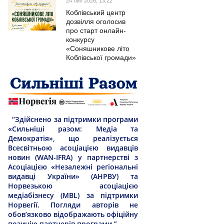
24 лип 2026, 13:22
Коблівський центр
дозвілля оголосив
про старт онлайн-
конкурсу
«Соняшникове літо
Коблівської громади»
“Здійснено за підтримки програми
«Сильніші разом: Медіа та
Демократія», що реалізується
Всесвітньою асоціацією видавців
новин (WAN-IFRA) у партнерстві з
Асоціацією «Незалежні регіональні
видавці України» (АНРВУ) та
Норвезькою асоціацією
медіабізнесу (MBL) за підтримки
Норвегії. Погляди авторів не
обов’язково відображають офіційну
позицію партнерів програми.”