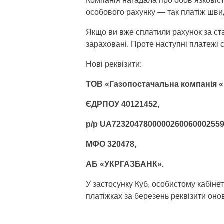
Компанія нагадала про обов’язковіс
особового рахунку — так платіж шви
Якщо ви вже сплатили рахунок за ст
зараховані. Проте наступні платежі 
Нові реквізити:
ТОВ «Газопостачальна компанія «
ЄДРПОУ 40121452,
р/р UA7232047800000260060002559
МФО 320478,
АБ «УКРГАЗБАНК».
У застосунку Куб, особистому кабінет
платіжках за березень реквізити он