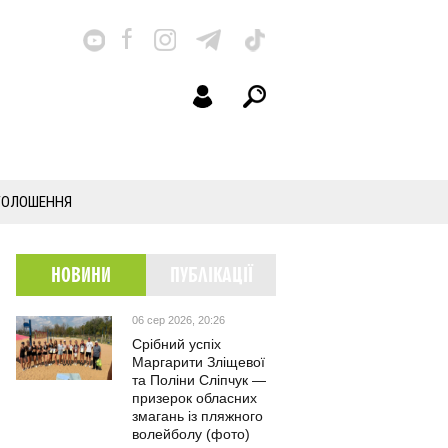
ГОЛОШЕННЯ
НОВИНИ
ПУБЛІКАЦІЇ
06 сер 2026, 20:26
Срібний успіх
Маргарити Зліщевої
та Поліни Сліпчук —
призерок обласних
змагань із пляжного
волейболу (фото)