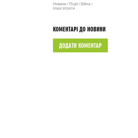
відкрили меморіальну
Новини / Події / Війна /
дошку (фото)
Наші втрати
КОМЕНТАРІ ДО НОВИНИ
ДОДАТИ КОМЕНТАР