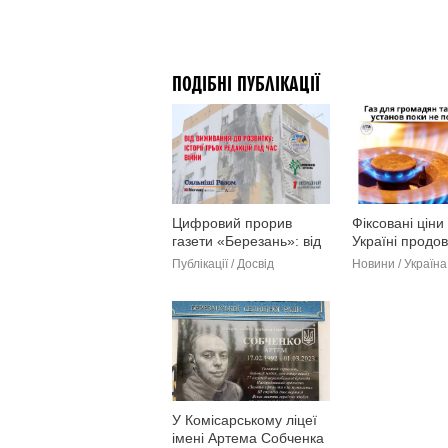
ПОДІБНІ ПУБЛІКАЦІЇ
Цифровий прорив
Фіксовані ціни 
газети «Березань»: від
Україні продо
традиційного видання
2026 року
Публікації / Досвід
Новини / Україна 
до мультимедіа (фото)
У Комісарському ліцеї
імені Артема Собченка