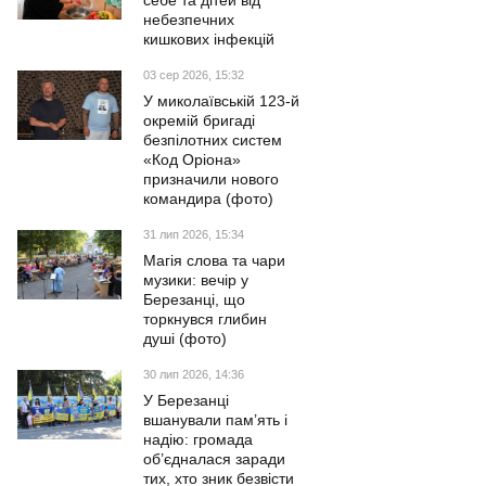
себе та дітей від
небезпечних
кишкових інфекцій
03 сер 2026, 15:32
У миколаївській 123-й
окремій бригаді
безпілотних систем
«Код Оріона»
призначили нового
командира (фото)
31 лип 2026, 15:34
Магія слова та чари
музики: вечір у
Березанці, що
торкнувся глибин
душі (фото)
30 лип 2026, 14:36
У Березанці
вшанували пам’ять і
надію: громада
об’єдналася заради
тих, хто зник безвісти