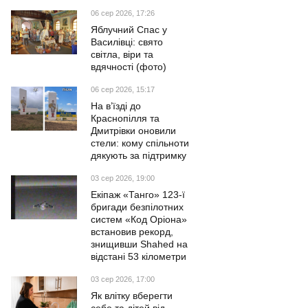
06 сер 2026, 17:26
Яблучний Спас у
Василівці: свято
світла, віри та
вдячності (фото)
06 сер 2026, 15:17
На в’їзді до
Краснопілля та
Дмитрівки оновили
стели: кому спільноти
дякують за підтримку
03 сер 2026, 19:00
Екіпаж «Танго» 123-ї
бригади безпілотних
систем «Код Оріона»
встановив рекорд,
знищивши Shahed на
відстані 53 кілометри
03 сер 2026, 17:00
Як влітку вберегти