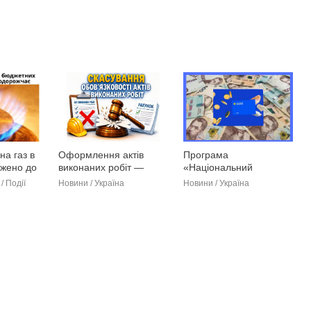
на газ в
Оформлення актів
Програма
вжено до
виконаних робіт —
«Національний
більше не обов’язок
кешбек» зазнала змін
/ Події
Новини / Україна
Новини / Україна