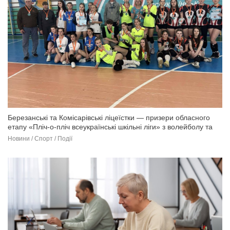
Березанські та Комісарівські ліцеїстки — призери обласного
етапу «Пліч-о-пліч всеукраїнські шкільні ліги» з волейболу та
баскетболу
Новини / Спорт / Події