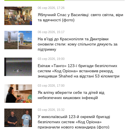
06 сер 2026, 17:26
Яблучний Спас у Василівці: свято світла, віри
та вдячності (фото)
06 сер 2026, 15:17
На в’їзді до Краснопілля та Дмитрівки
оновили стели: кому спільноти дякують за
підтримку
03 сер 2026, 19:00
Екіпаж «Танго» 123-ї бригади безпілотних
систем «Код Оріона» встановив рекорд,
знищивши Shahed на відстані 53 кілометри
03 сер 2026, 17:00
Як влітку вберегти себе та дітей від
небезпечних кишкових інфекцій
03 сер 2026, 15:32
У миколаївській 123-й окремій бригаді
безпілотних систем «Код Оріона»
призначили нового командира (фото)