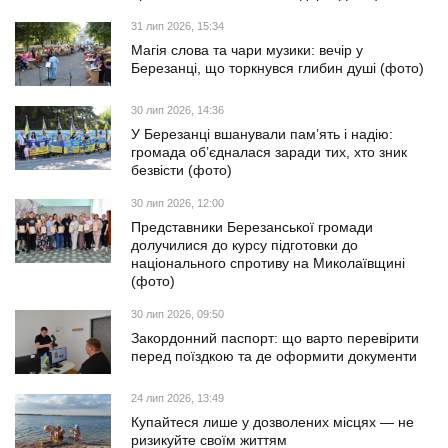
31 лип 2026, 15:34
Магія слова та чари музики: вечір у
Березанці, що торкнувся глибин душі (фото)
30 лип 2026, 14:36
У Березанці вшанували пам’ять і надію:
громада об’єдналася заради тих, хто зник
безвісти (фото)
30 лип 2026, 12:00
Представники Березанської громади
долучилися до курсу підготовки до
національного спротиву на Миколаївщині
(фото)
30 лип 2026, 09:50
Закордонний паспорт: що варто перевірити
перед поїздкою та де оформити документи
24 лип 2026, 13:49
Купайтеся лише у дозволених місцях — не
ризикуйте своїм життям