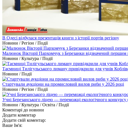
В Одесі відбулася презентація книги з історії портів регіону
Новини / Регіон / Події
Малюнок Вікторії Пархомчук з Березанки відзначений першим 
Новини / Культура / Події
Таємниці Тилігульського лиману привідкрили для учнів Коблів
Новини / Події
Стартували аукціони на промисловий вилов риби у 2026 році
Новини / Регіон / Події
Учні Березанського ліцею — переможці екологічного конкурсу 
Новини / Культура / Освіта / Події
Коментарі до новини
Додати коментар
Додати свій коментар:
Ваше Ім'я: