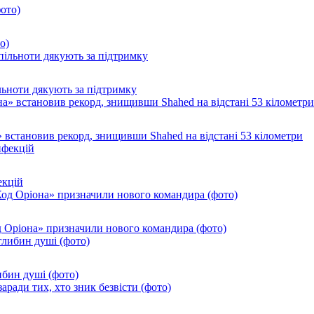
о)
ільноти дякують за підтримку
 встановив рекорд, знищивши Shahed на відстані 53 кілометри
екцій
од Оріона» призначили нового командира (фото)
ибин душі (фото)