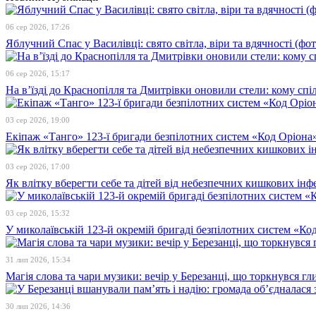
06 сер 2026, 17:26
Яблучний Спас у Василівці: свято світла, віри та вдячності (фот
06 сер 2026, 15:17
На в’їзді до Краснопілля та Дмитрівки оновили стели: кому сп
03 сер 2026, 19:00
Екіпаж «Танго» 123-ї бригади безпілотних систем «Код Оріона»
03 сер 2026, 17:00
Як влітку вберегти себе та дітей від небезпечних кишкових інф
03 сер 2026, 15:32
У миколаївській 123-й окремій бригаді безпілотних систем «К
31 лип 2026, 15:34
Магія слова та чари музики: вечір у Березанці, що торкнувся гл
30 лип 2026, 14:36