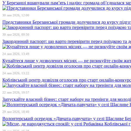
У Березанці вшанували пам’ять і надію: громада об’єдналася зар
30 лип 2026, 12:00
Представники Березанської громади долучилися до курсу підго
30 лип 2026, 09:50
Закордонний паспорт: що варто перевірити перед поїздкою та 
24 лип 2026, 13:49
Купайтеся лише у дозволених місцях — не ризикуйте своїм жи
24 лип 2026, 13:22
Коблівський центр дозвілля оголосив про старт онлайн-конкур
22 лип 2026, 10:57
Запускайте власний бізнес: старт набору на тренінги для молоді
29 лип 2026, 18:40
Волонтерський осередок «Дівчата-павучата» у селі Щасливе Бе
28 лип 2026, 16:28