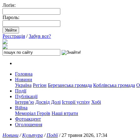
Лоґін:
Пароль:
Реєстрація
/
Забув все?
Головна
Новини
Україна
Регіон
Березанська громада
Коблівська громада
О
Події
Публікації
Інтерв’ю
Досвід
Долі
Історії успіху
Хобі
Війна
Меморіал Героїв
Наші втрати
Фотоакцент
Оголошення
Новини
/
Культура
/
Події
/ 27 травня 2026, 17:34