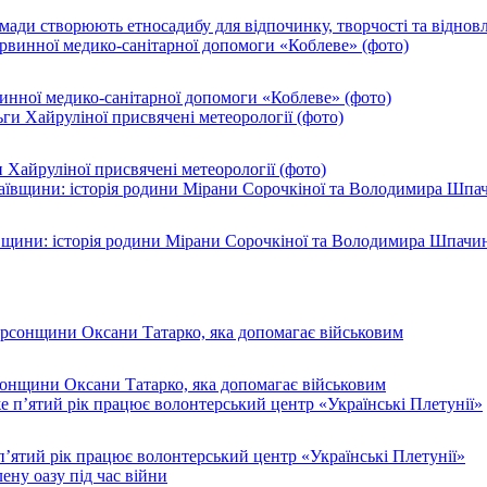
ромади створюють етносадибу для відпочинку, творчості та віднов
инної медико-санітарної допомоги «Коблеве» (фото)
 Хайруліної присвячені метеорології (фото)
ївщини: історія родини Мірани Сорочкіної та Володимира Шпачи
рсонщини Оксани Татарко, яка допомагає військовим
п’ятий рік працює волонтерський центр «Українські Плетунії»