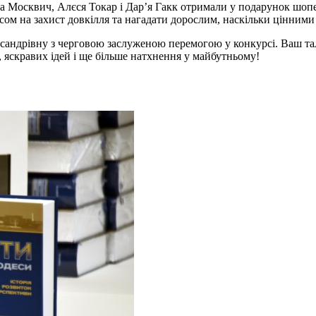
ва Москвич, Алєся Токар і Дар’я Гакк отримали у подарунок шоп
сом на захист довкілля та нагадати дорослим, наскільки цінними
сандрівну з черговою заслуженою перемогою у конкурсі. Ваш тал
, яскравих ідей і ще більше натхнення у майбутньому!