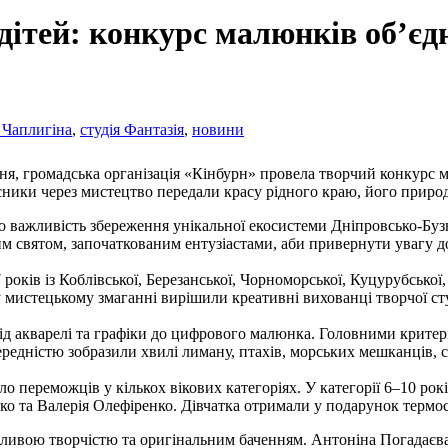
дітей: конкурс малюнків об’єд
 Чаплигіна
,
студія Фантазія
,
новини
ня, громадська організація «Кінбурн» провела творчий конкурс м
ики через мистецтво передали красу рідного краю, його природ
о важливість збереження унікальної екосистеми Дніпровсько-Бу
святом, започаткованим ентузіастами, аби привернути увагу до 
7 років із Коблівської, Березанської, Чорноморської, Куцурубської,
 мистецькому змаганні вирішили креативні вихованці творчої сту
ід акварелі та графіки до цифрового малюнка. Головними критер
редністю зобразили хвилі лиману, птахів, морських мешканців, 
ло переможців у кількох вікових категоріях. У категорії 6–10 ро
нко та Валерія Олефіренко. Дівчатка отримали у подарунок термо
бливою творчістю та оригінальним баченням. Антоніна Погадаєва