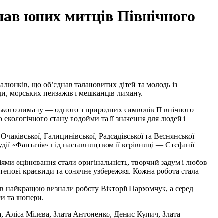
нав юних митців Північного
алюнків, що об’єднав талановитих дітей та молодь із
и, морських пейзажів і мешканців лиману.
зького лиману — одного з природних символів Північного
екологічного стану водойми та її значення для людей і
 Очаківської, Галицинівської, Радсадівської та Веснянської
дії «Фантазія» під наставництвом її керівниці — Стефанії
іями оцінювання стали оригінальність, творчий задум і любов
степові краєвиди та сонячне узбережжя. Кожна робота стала
ків найкращою визнали роботу Вікторії Пархомчук, а серед
си та шопери.
, Аліса Мілєва, Злата Антоненко, Денис Купич, Злата