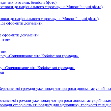
ади тих, хто зник безвісти (фото)
товки до національного спротиву на Миколаївщині (фото)
де оформити документи
ттям
су «Соняшникове літо Коблівської громади»
резанської громади уже понад чотири роки допомагає українськи