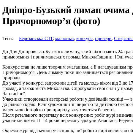
Дніпро-Бузький лиман очима 
Причорномор’я (фото)
Теги:
Березанська СТГ
,
малюнки
,
конкурс
,
призери
,
Стефанія
До Дня Дніпровсько-Бузького лиману, який відзначають 24 трав
приморських і прилиманських громад Миколаївщини. Юні учасн
Конкурс став не лише творчим змаганням, а й нагадуванням пр
Причорномор’я. День лиману поки що залишається регіональним 
природи.
До участі у конкурсі запросили дітей та молодь віком від 3 до 1
громад, а також міста Миколаєва. Спробувати свої сили у цьому
Чаплигіної.
Учасники створювали авторські роботи у довільній техніці — в
до рідного краю. Юні художники зі щирістю та дитячою безпосе
маленькою історією про природу, яку хочеться берегти.
Після ретельного перегляду всіх конкурсних робіт журі визначи
учасників віком 11–14 років перемогу здобули Анастасія Редче
Окремо журі відзначило учасників, чиї роботи вирізнялися осо