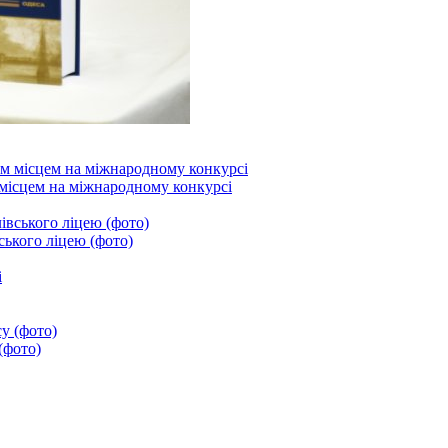
місцем на міжнародному конкурсі
ського ліцею (фото)
(фото)