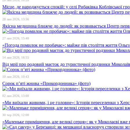
Місце, де народжується спокій: у селі Рибаківка Коблівської г
28 лип 2026, 13:56
Якісна медицина ближче до людей: як розвивається Центр перв
27 лип 2026, 15:40
«Погода помилок не пробачає»: майже пів століття життя Ольги
14 лип 2026, 16:55
Від мрії про родовий маєток до туристичної родзинки Микола
10 лип 2026, 10:43
Сорок п’яті жнива «Прикордонника» (фото)
02 лип 2026, 13:00
«Ми виїхали живими, і це головне»: Історія переселенки з Хе
30 чер 2026, 12:00
«Маленьке приміщення, але великі серця»: як у Миколаєві вже 