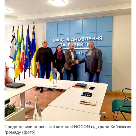
Представники норвезької компанії NOCON відвідали Коблівську
громаду (фото)