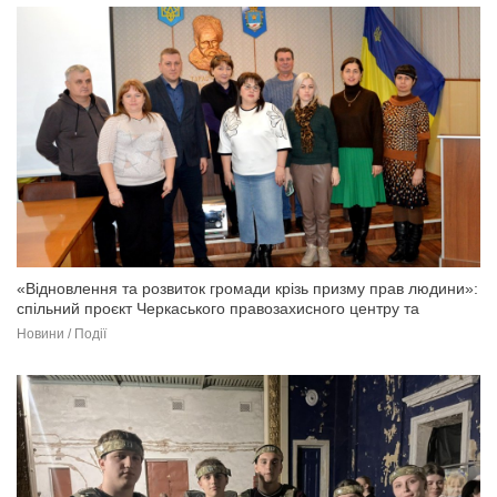
«Відновлення та розвиток громади крізь призму прав людини»:
спільний проєкт Черкаського правозахисного центру та
Березанської СТГ (фото)
Новини / Події