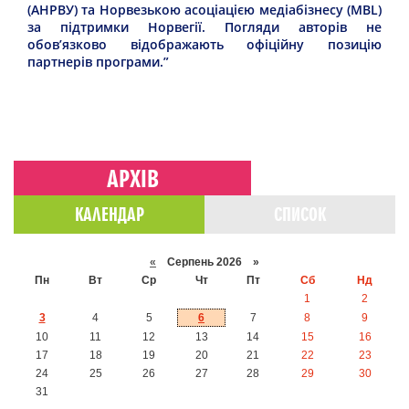
(АНРВУ) та Норвезькою асоціацією медіабізнесу (MBL)
за підтримки Норвегії. Погляди авторів не
обов’язково відображають офіційну позицію
партнерів програми.”
АРХІВ
КАЛЕНДАР
СПИСОК
«
Серпень 2026 »
Пн
Вт
Ср
Чт
Пт
Сб
Нд
1
2
3
4
5
6
7
8
9
10
11
12
13
14
15
16
17
18
19
20
21
22
23
24
25
26
27
28
29
30
31