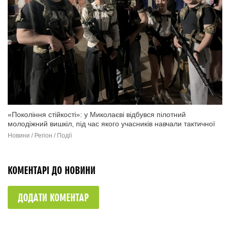
«Покоління стійкості»: у Миколаєві відбувся пілотний
молодіжний вишкіл, під час якого учасників навчали тактичної
медицини, роботи з БПЛА та основам національного спротиву
Новини / Регіон / Події
(фото)
КОМЕНТАРІ ДО НОВИНИ
ДОДАТИ КОМЕНТАР