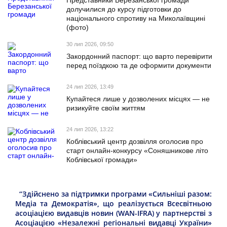
долучилися до курсу підготовки до
національного спротиву на Миколаївщині
(фото)
30 лип 2026, 09:50
Закордонний паспорт: що варто перевірити
перед поїздкою та де оформити документи
24 лип 2026, 13:49
Купайтеся лише у дозволених місцях — не
ризикуйте своїм життям
24 лип 2026, 13:22
Коблівський центр дозвілля оголосив про
старт онлайн-конкурсу «Соняшникове літо
Коблівської громади»
“Здійснено за підтримки програми «Сильніші разом:
Медіа та Демократія», що реалізується Всесвітньою
асоціацією видавців новин (WAN-IFRA) у партнерстві з
Асоціацією «Незалежні регіональні видавці України»