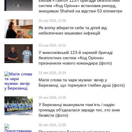
Екіпаж «Танго» 123-ї бригади безпілотних
систем «Код Оріона» встановив рекорд,
знищивши Shahed на відстані 53 кілометри
03 сер 2026, 17:00
Як влітку вберегти себе та дітей від
небезпечних кишкових інфекцій
03 сер 2026, 15:32
У миколаївській 123-й окремій бригаді
безпілотних систем «Код Оріона»
призначили нового командира (фото)
31 лип 2026, 15:34
Магія слова та чари музики: вечір у
Березанці, що торкнувся глибин душі (фото)
30 лип 2026, 14:36
У Березанці вшанували пам’ять і надію:
громада об’єдналася заради тих, хто зник
безвісти (фото)
30 лип 2026, 12:00
Представники Березанської громади