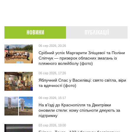
НОВИНИ
ПУБЛІКАЦІЇ
06 сер 2026, 20:26
Срібний успіх Маргарити Зліщевої та Поліни
Сліпчук — призерок обласних змагань із
пляжного волейболу (фото)
06 сер 2026, 17:26
Яблучний Спас у Василівці: свято світла, віри
та вдячності (фото)
06 сер 2026, 15:17
На в’їзді до Краснопілля та Дмитрівки
оновили стели: кому спільноти дякують за
підтримку
03 сер 2026, 19:00