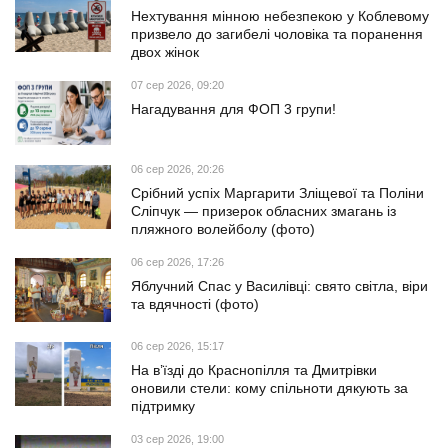
Нехтування мінною небезпекою у Коблевому
призвело до загибелі чоловіка та поранення
двох жінок
07 сер 2026, 09:20
Нагадування для ФОП 3 групи!
06 сер 2026, 20:26
Срібний успіх Маргарити Зліщевої та Поліни
Сліпчук — призерок обласних змагань із
пляжного волейболу (фото)
06 сер 2026, 17:26
Яблучний Спас у Василівці: свято світла, віри
та вдячності (фото)
06 сер 2026, 15:17
На в’їзді до Краснопілля та Дмитрівки
оновили стели: кому спільноти дякують за
підтримку
03 сер 2026, 19:00