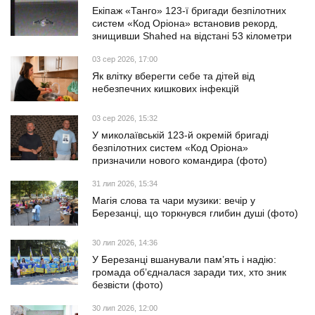
Екіпаж «Танго» 123-ї бригади безпілотних
систем «Код Оріона» встановив рекорд,
знищивши Shahed на відстані 53 кілометри
03 сер 2026, 17:00
Як влітку вберегти себе та дітей від
небезпечних кишкових інфекцій
03 сер 2026, 15:32
У миколаївській 123-й окремій бригаді
безпілотних систем «Код Оріона»
призначили нового командира (фото)
31 лип 2026, 15:34
Магія слова та чари музики: вечір у
Березанці, що торкнувся глибин душі (фото)
30 лип 2026, 14:36
У Березанці вшанували пам’ять і надію:
громада об’єдналася заради тих, хто зник
безвісти (фото)
30 лип 2026, 12:00