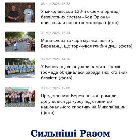
03 сер 2026, 15:32
У миколаївській 123-й окремій бригаді
безпілотних систем «Код Оріона»
призначили нового командира (фото)
31 лип 2026, 15:34
Магія слова та чари музики: вечір у
Березанці, що торкнувся глибин душі (фото)
30 лип 2026, 14:36
У Березанці вшанували пам’ять і надію:
громада об’єдналася заради тих, хто зник
безвісти (фото)
30 лип 2026, 12:00
Представники Березанської громади
долучилися до курсу підготовки до
національного спротиву на Миколаївщині
(фото)