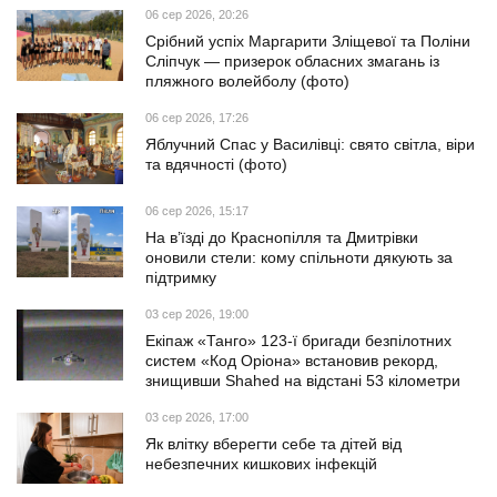
06 сер 2026, 20:26
Срібний успіх Маргарити Зліщевої та Поліни
Сліпчук — призерок обласних змагань із
пляжного волейболу (фото)
06 сер 2026, 17:26
Яблучний Спас у Василівці: свято світла, віри
та вдячності (фото)
06 сер 2026, 15:17
На в’їзді до Краснопілля та Дмитрівки
оновили стели: кому спільноти дякують за
підтримку
03 сер 2026, 19:00
Екіпаж «Танго» 123-ї бригади безпілотних
систем «Код Оріона» встановив рекорд,
знищивши Shahed на відстані 53 кілометри
03 сер 2026, 17:00
Як влітку вберегти себе та дітей від
небезпечних кишкових інфекцій