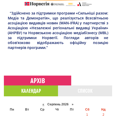
“Здійснено за підтримки програми «Сильніші разом:
Медіа та Демократія», що реалізується Всесвітньою
асоціацією видавців новин (WAN-IFRA) у партнерстві з
Асоціацією «Незалежні регіональні видавці України»
(АНРВУ) та Норвезькою асоціацією медіабізнесу (MBL)
за підтримки Норвегії. Погляди авторів не
обов’язково відображають офіційну позицію
партнерів програми.”
АРХІВ
КАЛЕНДАР
СПИСОК
«
Серпень 2026 »
Пн
Вт
Ср
Чт
Пт
Сб
Нд
1
2