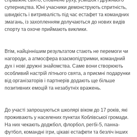
суперництва. Юні учасники демонструють спритність,
швидкість і витривалість під час естафет та командних
змагань, із захопленням долучаються до нових видів
спорту та охоче приймають виклики.
Втім, найціннішим результатом стають не перемоги чи
нагороди, а атмосфера взаємопідтримки, командний
дух і нові дружні знайомства. Саме вони створюють
особливий настрій літнього свята, а приємні подарунки
від організаторів і партнерів додають ще більше
позитивних емоцій та незабутніх вражень.
До участі запрошуються школярі віком до 17 років, які
проживають у населених пунктах Коблівської громади.
На них чекають доджбол, флорбол, регбі-5, панна-
футбол, командні ігри, цікаві естафети та безліч інших