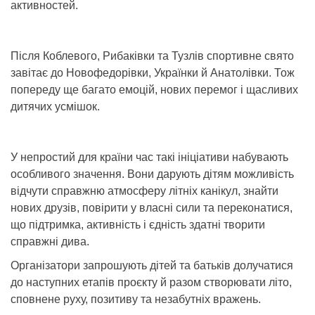
активностей.
Після Коблевого, Рибаківки та Тузлів спортивне свято
завітає до Новофедорівки, Українки й Анатолівки. Тож
попереду ще багато емоцій, нових перемог і щасливих
дитячих усмішок.
У непростий для країни час такі ініціативи набувають
особливого значення. Вони дарують дітям можливість
відчути справжню атмосферу літніх канікул, знайти
нових друзів, повірити у власні сили та переконатися,
що підтримка, активність і єдність здатні творити
справжні дива.
Організатори запрошують дітей та батьків долучатися
до наступних етапів проєкту й разом створювати літо,
сповнене руху, позитиву та незабутніх вражень.