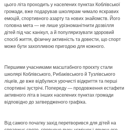
цього літа проходить у населених пунктах Коблівської
громади, вже подарував школярам чимало яскравих
емоцій, спортивного азарту та нових знайомств. Його
головна мета — не лише урізноманітнити дозвілля
дітей під час канікул, а й популяризувати здоровий
спосіб життя, фізичну активність та довести, що спорт
може бути захопливою пригодою для кожного.
Першими учасниками масштабного проєкту стали
школярі Коблівського, Рибаківського й Тузлівського
ліцеїв, де вже відбулися урочисті відкриття та перші
спортивні зустрічі. Попереду — продовження естафети
активного літа в інших населених пунктах громади
відповідно до затвердженого графіка.
Від самого початку захід перетворився для дітей на
справжнє свято, сповнене руху, усмішок і дружнього