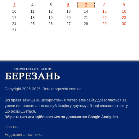
3
4
5
6
7
8
9
10
11
12
13
14
15
16
17
18
19
20
21
22
23
24
25
26
27
28
29
30
31
Copyright 2025-2026. Berezangazeta.com.ua
Всі права захищені. Використання матеріалів сайту дозволяється за
умови гіперпосилання на публікацію у другому абзаці власного тексту,
що розміщується.
Збір статистики здійснюється за допомогою Google Analytics
Про нас
Редакційна політика