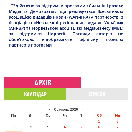
“Здійснено за підтримки програми «Сильніші разом:
Медіа та Демократія», що реалізується Всесвітньою
асоціацією видавців новин (WAN-IFRA) у партнерстві з
Асоціацією «Незалежні регіональні видавці України»
(АНРВУ) та Норвезькою асоціацією медіабізнесу (MBL)
за підтримки Норвегії. Погляди авторів не
обов’язково відображають офіційну позицію
партнерів програми.”
АРХІВ
КАЛЕНДАР
СПИСОК
«
Серпень 2026 »
Пн
Вт
Ср
Чт
Пт
Сб
Нд
1
2
3
4
5
6
7
8
9