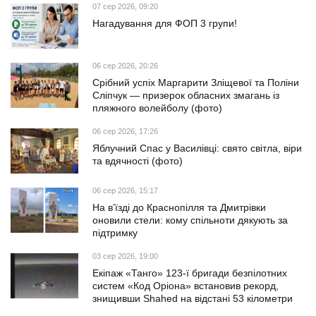
07 сер 2026, 09:20
Нагадування для ФОП 3 групи!
06 сер 2026, 20:26
Срібний успіх Маргарити Зліщевої та Поліни
Сліпчук — призерок обласних змагань із
пляжного волейболу (фото)
06 сер 2026, 17:26
Яблучний Спас у Василівці: свято світла, віри
та вдячності (фото)
06 сер 2026, 15:17
На в’їзді до Краснопілля та Дмитрівки
оновили стели: кому спільноти дякують за
підтримку
03 сер 2026, 19:00
Екіпаж «Танго» 123-ї бригади безпілотних
систем «Код Оріона» встановив рекорд,
знищивши Shahed на відстані 53 кілометри