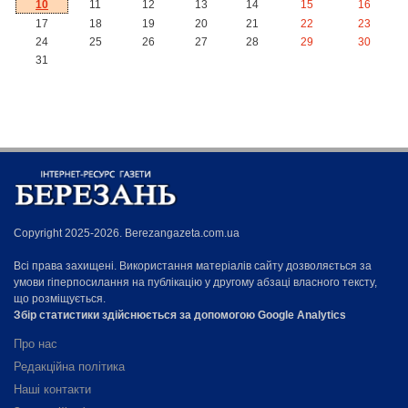
10
11
12
13
14
15
16
17
18
19
20
21
22
23
24
25
26
27
28
29
30
31
Copyright 2025-2026. Berezangazeta.com.ua
Всі права захищені. Використання матеріалів сайту дозволяється за
умови гіперпосилання на публікацію у другому абзаці власного тексту,
що розміщується.
Збір статистики здійснюється за допомогою Google Analytics
Про нас
Редакційна політика
Наші контакти