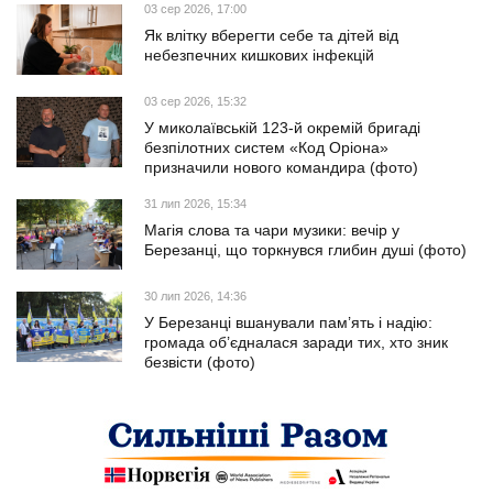
03 сер 2026, 17:00
Як влітку вберегти себе та дітей від
небезпечних кишкових інфекцій
03 сер 2026, 15:32
У миколаївській 123-й окремій бригаді
безпілотних систем «Код Оріона»
призначили нового командира (фото)
31 лип 2026, 15:34
Магія слова та чари музики: вечір у
Березанці, що торкнувся глибин душі (фото)
30 лип 2026, 14:36
У Березанці вшанували пам’ять і надію:
громада об’єдналася заради тих, хто зник
безвісти (фото)