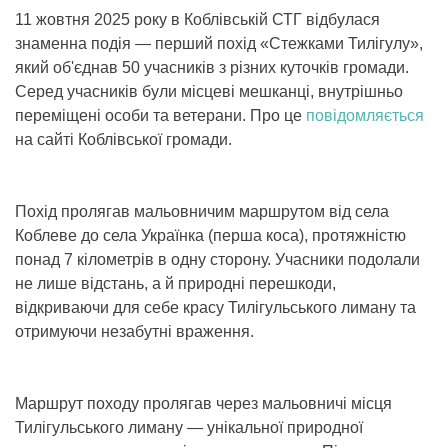
11 жовтня 2025 року в Коблівській СТГ відбулася
знаменна подія — перший похід «Стежками Тилігулу»,
який об'єднав 50 учасників з різних куточків громади.
Серед учасників були місцеві мешканці, внутрішньо
переміщені особи та ветерани. Про це
повідомляється
на сайті Коблівської громади.
Похід пролягав мальовничим маршрутом від села
Коблеве до села Українка (перша коса), протяжністю
понад 7 кілометрів в одну сторону. Учасники подолали
не лише відстань, а й природні перешкоди,
відкриваючи для себе красу Тилігульського лиману та
отримуючи незабутні враження.
Маршрут походу пролягав через мальовничі місця
Тилігульського лиману — унікальної природної