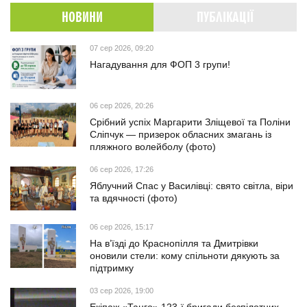
НОВИНИ
ПУБЛІКАЦІЇ
07 сер 2026, 09:20
Нагадування для ФОП 3 групи!
06 сер 2026, 20:26
Срібний успіх Маргарити Зліщевої та Поліни
Сліпчук — призерок обласних змагань із
пляжного волейболу (фото)
06 сер 2026, 17:26
Яблучний Спас у Василівці: свято світла, віри
та вдячності (фото)
06 сер 2026, 15:17
На в’їзді до Краснопілля та Дмитрівки
оновили стели: кому спільноти дякують за
підтримку
03 сер 2026, 19:00