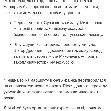
екосистеми, яка є гордістю нашого краю. Під час
маршруту було організовано дві тематичні зупинки,
кожна з яких мала свою особливу цінність:
Перша зупинка: Сучасність лиману. Микосянчик
Анатолій провів захоплюючу екскурсію
безпосередньо на березі Тилігульського лиману.
Друга зупинка: Історична подорож у минуле.
Віктор Дробний — досвідчений гід, екскурсовод
та вчитель історії з міста Миколаєва — провів
захоплюючу історичну екскурсію.
Фінішна точка маршруту в селі Українка перетворилася
на справжнє святкове містечко. Після довгого переходу
учасників чекала насичена програма активностей та
розваг.
Для дітей була організована окрема зона відпочинку,