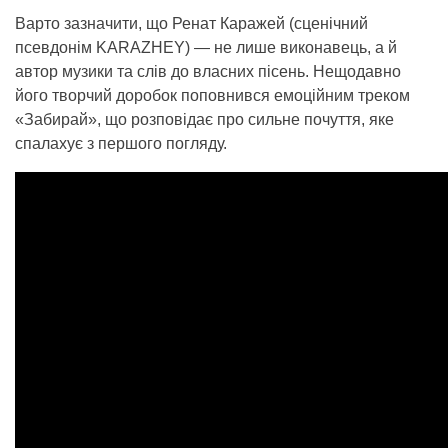
Варто зазначити, що Ренат Каражей (сценічний
псевдонім
KARAZHEY
) — не лише виконавець, а й
автор музики та слів до власних пісень. Нещодавно
його творчий доробок поповнився емоційним треком
«Забирай», що розповідає про сильне почуття, яке
спалахує з першого погляду.