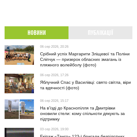
НОВИНИ
ПУБЛІКАЦІЇ
06 сер 2026, 20:26
Срібний успіх Маргарити Зліщевої та Поліни
Сліпчук — призерок обласних змагань із
пляжного волейболу (фото)
06 сер 2026, 17:26
Яблучний Спас у Василівці: свято світла, віри
та вдячності (фото)
06 сер 2026, 15:17
На в’їзді до Краснопілля та Дмитрівки
оновили стели: кому спільноти дякують за
підтримку
03 сер 2026, 19:00
Екіпаж «Танго» 123-ї бригади безпілотних