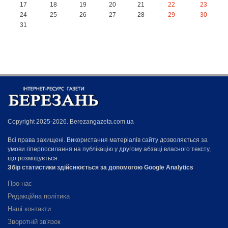
17
18
19
20
21
22
23
24
25
26
27
28
29
30
31
Copyright 2025-2026. Berezangazeta.com.ua
Всі права захищені. Використання матеріалів сайту дозволяється за
умови гіперпосилання на публікацію у другому абзаці власного тексту,
що розміщується.
Збір статистики здійснюється за допомогою Google Analytics
Про нас
Редакційна політика
Наші контакти
Зворотній зв'язок