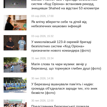
систем «Код Оріона» встановив рекорд,
знищивши Shahed на відстані 53 кілометри
03 сер 2026, 17:00
Як влітку вберегти себе та дітей від
небезпечних кишкових інфекцій
03 сер 2026, 15:32
У миколаївській 123-й окремій бригаді
безпілотних систем «Код Оріона»
призначили нового командира (фото)
31 лип 2026, 15:34
Магія слова та чари музики: вечір у
Березанці, що торкнувся глибин душі (фото)
30 лип 2026, 14:36
У Березанці вшанували пам’ять і надію:
громада об’єдналася заради тих, хто зник
безвісти (фото)
30 лип 2026, 12:00
Представники Березанської громади