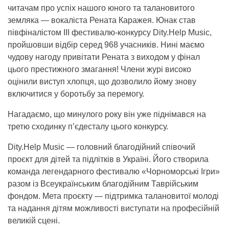
читачам про успіх нашого юного та талановитого
земляка — вокаліста Рената Каражея. Юнак став
півфіналістом III фестивалю-конкурсу Dity.Help Music,
пройшовши відбір серед 968 учасників. Нині маємо
чудову нагоду привітати Рената з виходом у фінал
цього престижного змагання! Члени журі високо
оцінили виступ хлопця, що дозволило йому знову
включитися у боротьбу за перемогу.
Нагадаємо, що минулого року він уже піднімався на
третю сходинку п’єдесталу цього конкурсу.
Dity.Help Music
— головний благодійний співочий
проєкт для дітей та підлітків в Україні. Його створила
команда легендарного фестивалю «Чорноморські Ігри»
разом із Всеукраїнським благодійним Таврійським
фондом. Мета проєкту — підтримка талановитої молоді
та надання дітям можливості виступати на професійній
великій сцені.