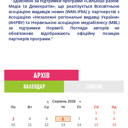
“Здійснено за підтримки програми «Сильніші разом:
Медіа та Демократія», що реалізується Всесвітньою
асоціацією видавців новин (WAN-IFRA) у партнерстві з
Асоціацією «Незалежні регіональні видавці України»
(АНРВУ) та Норвезькою асоціацією медіабізнесу (MBL)
за підтримки Норвегії. Погляди авторів не
обов’язково відображають офіційну позицію
партнерів програми.”
АРХІВ
КАЛЕНДАР
СПИСОК
«
Серпень 2026 »
Пн
Вт
Ср
Чт
Пт
Сб
Нд
1
2
3
4
5
6
7
8
9
10
11
12
13
14
15
16