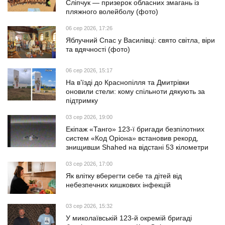
Сліпчук — призерок обласних змагань із
пляжного волейболу (фото)
06 сер 2026, 17:26
Яблучний Спас у Василівці: свято світла, віри
та вдячності (фото)
06 сер 2026, 15:17
На в’їзді до Краснопілля та Дмитрівки
оновили стели: кому спільноти дякують за
підтримку
03 сер 2026, 19:00
Екіпаж «Танго» 123-ї бригади безпілотних
систем «Код Оріона» встановив рекорд,
знищивши Shahed на відстані 53 кілометри
03 сер 2026, 17:00
Як влітку вберегти себе та дітей від
небезпечних кишкових інфекцій
03 сер 2026, 15:32
У миколаївській 123-й окремій бригаді