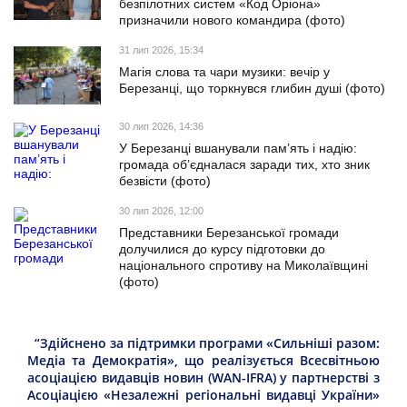
безпілотних систем «Код Оріона»
призначили нового командира (фото)
31 лип 2026, 15:34
Магія слова та чари музики: вечір у
Березанці, що торкнувся глибин душі (фото)
30 лип 2026, 14:36
У Березанці вшанували пам’ять і надію:
громада об’єдналася заради тих, хто зник
безвісти (фото)
30 лип 2026, 12:00
Представники Березанської громади
долучилися до курсу підготовки до
національного спротиву на Миколаївщині
(фото)
“Здійснено за підтримки програми «Сильніші разом:
Медіа та Демократія», що реалізується Всесвітньою
асоціацією видавців новин (WAN-IFRA) у партнерстві з
Асоціацією «Незалежні регіональні видавці України»