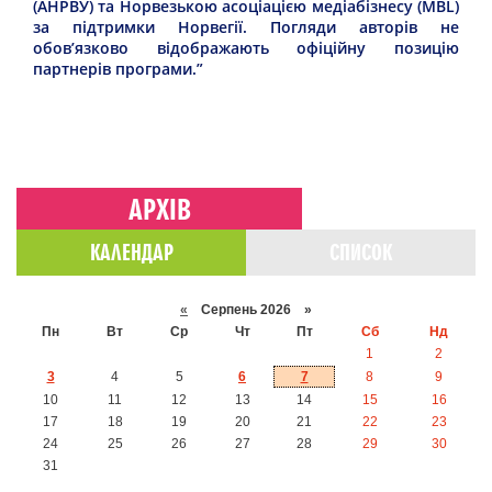
(АНРВУ) та Норвезькою асоціацією медіабізнесу (MBL)
за підтримки Норвегії. Погляди авторів не
обов’язково відображають офіційну позицію
партнерів програми.”
АРХІВ
КАЛЕНДАР
СПИСОК
«
Серпень 2026 »
Пн
Вт
Ср
Чт
Пт
Сб
Нд
1
2
3
4
5
6
7
8
9
10
11
12
13
14
15
16
17
18
19
20
21
22
23
24
25
26
27
28
29
30
31