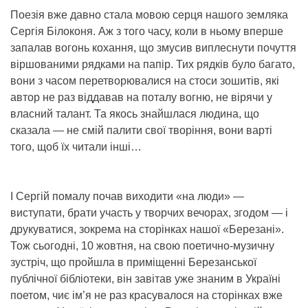
Поезія вже давно стала мовою серця нашого земляка
Сергія Білоконя. Аж з того часу, коли в ньому вперше
запалав вогонь кохання, що змусив виплеснути почуття
віршованими рядками на папір. Тих рядків було багато,
вони з часом перетворювалися на стоси зошитів, які
автор не раз віддавав на поталу вогню, не вірячи у
власний талант. Та якось знайшлася людина, що
сказала — не смій палити свої творіння, вони варті
того, щоб їх читали інші…
І Сергій помалу почав виходити «на люди» —
виступати, брати участь у творчих вечорах, згодом — і
друкуватися, зокрема на сторінках нашої «Березані».
Тож сьогодні, 10 жовтня, на свою поетично-музичну
зустріч, що пройшла в приміщенні Березанської
публічної бібліотеки, він завітав уже знаним в Україні
поетом, чиє ім’я не раз красувалося на сторінках вже