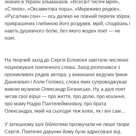
знаних в Україні альманахів. «Всесвіт тисячі мрій»,
«Стихія», «Оксамитова пора», «Мереживо рядків»,
«Русалчин сон» — ось далеко не повний перелік збірок,
прикрашених глибиною його роздумів, мрій, сподівань і
навіть душевного болю, без якого жоден поет — не
поет.
На творчий захід до Сергія Білоконя завітали численні
поціновувачі поетичного слова. Захід розпочався з
проникливих рядків автора, у виконанні ведучих Ірини
Данилевич і Алли Голокоз, слова яких супроводжував
живою музикою Олександр Безнисько. Ну, а далі поет
читав свої вірші — про життя, про долю, про кохання,
про маму Надію Пантелеймонівну, про брата
Олександра, який на сьогодні теж воює, як і він сам…
У затишному залі бібліотеки прозвучали не лише твори
Сергія. Поетичні дарунки йому були адресовані від