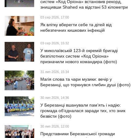
систем «Код Оріона» встановив рекорд,
знищивши Shahed на відстані 53 кілометри
03 сер 2026, 17:00
Як влітку вберегти себе та дітей від
небезпечних кишкових інфекцій
03 сер 2026, 15:32
У миколаївській 123-й окремій бригаді
безпілотних систем «Код Оріона»
призначили нового командира (фото)
31 лип 2026, 15:34
Магія слова та чари музики: вечір у
Березанці, що торкнувся глибин душі (фото)
30 лип 2026, 14:36
У Березанці вшанували пам’ять і надію:
громада об’єдналася заради тих, хто зник
безвісти (фото)
30 лип 2026, 12:00
Представники Березанської громади