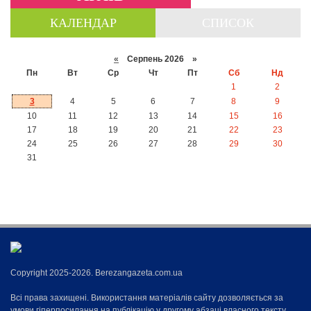
КАЛЕНДАР
СПИСОК
«
Серпень 2026 »
Пн
Вт
Ср
Чт
Пт
Сб
Нд
1
2
3
4
5
6
7
8
9
10
11
12
13
14
15
16
17
18
19
20
21
22
23
24
25
26
27
28
29
30
31
Copyright 2025-2026. Berezangazeta.com.ua
Всі права захищені. Використання матеріалів сайту дозволяється за
умови гіперпосилання на публікацію у другому абзаці власного тексту,