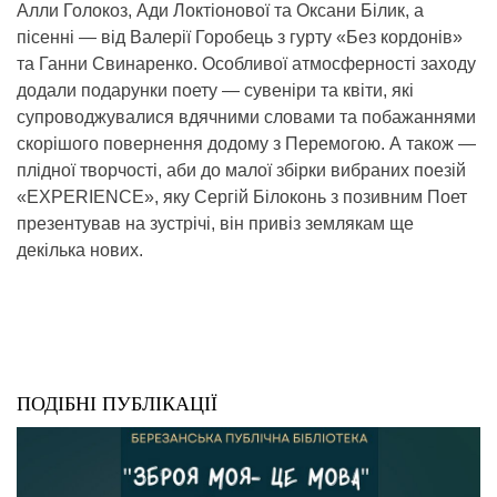
Алли Голокоз, Ади Локтіонової та Оксани Білик, а
пісенні — від Валерії Горобець з гурту «Без кордонів»
та Ганни Свинаренко. Особливої атмосферності заходу
додали подарунки поету — сувеніри та квіти, які
супроводжувалися вдячними словами та побажаннями
скорішого повернення додому з Перемогою. А також —
плідної творчості, аби до малої збірки вибраних поезій
«EXPERIENCE», яку Сергій Білоконь з позивним Поет
презентував на зустрічі, він привіз землякам ще
декілька нових.
ПОДІБНІ ПУБЛІКАЦІЇ