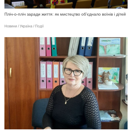
Пліч-о-пліч заради життя: як мистецтво об’єднало воїнів і дітей
Новини / Україна / Події