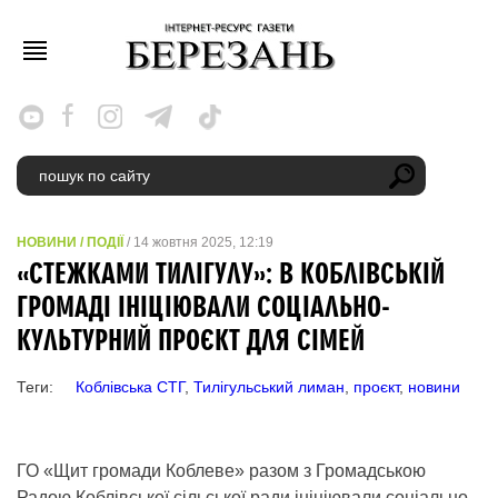
НОВИНИ
/
ПОДІЇ
/ 14 жовтня 2025, 12:19
«СТЕЖКАМИ ТИЛІГУЛУ»: В КОБЛІВСЬКІЙ
ГРОМАДІ ІНІЦІЮВАЛИ СОЦІАЛЬНО-
КУЛЬТУРНИЙ ПРОЄКТ ДЛЯ СІМЕЙ
Теги:
Коблівська СТГ
,
Тилігульський лиман
,
проєкт
,
новини
ГО «Щит громади Коблеве» разом з Громадською
Радою Коблівської сільської ради ініціювали соціально-