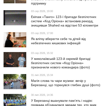
підтримку
03 сер 2026, 19:00
Екіпаж «Танго» 123-ї бригади безпілотних
систем «Код Оріона» встановив рекорд,
знищивши Shahed на відстані 53 кілометри
03 сер 2026, 17:00
Як влітку вберегти себе та дітей від
небезпечних кишкових інфекцій
03 сер 2026, 15:32
У миколаївській 123-й окремій бригаді
безпілотних систем «Код Оріона»
призначили нового командира (фото)
31 лип 2026, 15:34
Магія слова та чари музики: вечір у
Березанці, що торкнувся глибин душі (фото)
30 лип 2026, 14:36
У Березанці вшанували пам’ять і надію:
громада об’єдналася заради тих, хто зник