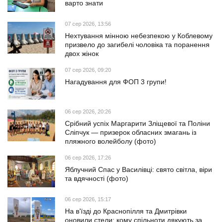
варто знати
07 сер 2026, 13:56
Нехтування мінною небезпекою у Коблевому
призвело до загибелі чоловіка та поранення
двох жінок
07 сер 2026, 09:20
Нагадування для ФОП 3 групи!
06 сер 2026, 20:26
Срібний успіх Маргарити Зліщевої та Поліни
Сліпчук — призерок обласних змагань із
пляжного волейболу (фото)
06 сер 2026, 17:26
Яблучний Спас у Василівці: свято світла, віри
та вдячності (фото)
06 сер 2026, 15:17
На в’їзді до Краснопілля та Дмитрівки
оновили стели: кому спільноти дякують за