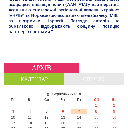
асоціацією видавців новин (WAN-IFRA) у партнерстві з
Асоціацією «Незалежні регіональні видавці України»
(АНРВУ) та Норвезькою асоціацією медіабізнесу (MBL)
за підтримки Норвегії. Погляди авторів не
обов’язково відображають офіційну позицію
партнерів програми.”
АРХІВ
КАЛЕНДАР
СПИСОК
«
Серпень 2026 »
Пн
Вт
Ср
Чт
Пт
Сб
Нд
1
2
3
4
5
6
7
8
9
10
11
12
13
14
15
16
17
18
19
20
21
22
23