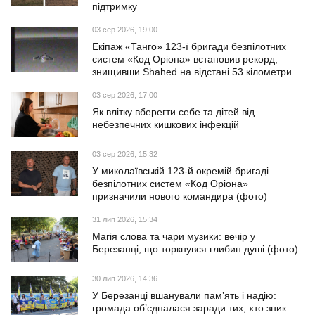
підтримку
03 сер 2026, 19:00
Екіпаж «Танго» 123-ї бригади безпілотних
систем «Код Оріона» встановив рекорд,
знищивши Shahed на відстані 53 кілометри
03 сер 2026, 17:00
Як влітку вберегти себе та дітей від
небезпечних кишкових інфекцій
03 сер 2026, 15:32
У миколаївській 123-й окремій бригаді
безпілотних систем «Код Оріона»
призначили нового командира (фото)
31 лип 2026, 15:34
Магія слова та чари музики: вечір у
Березанці, що торкнувся глибин душі (фото)
30 лип 2026, 14:36
У Березанці вшанували пам’ять і надію:
громада об’єдналася заради тих, хто зник