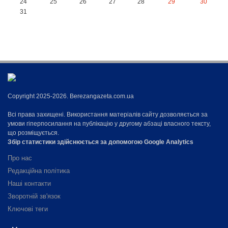
24
25
26
27
28
29
30
31
Copyright 2025-2026. Berezangazeta.com.ua
Всі права захищені. Використання матеріалів сайту дозволяється за
умови гіперпосилання на публікацію у другому абзаці власного тексту,
що розміщується.
Збір статистики здійснюється за допомогою Google Analytics
Про нас
Редакційна політика
Наші контакти
Зворотній зв'язок
Ключові теги