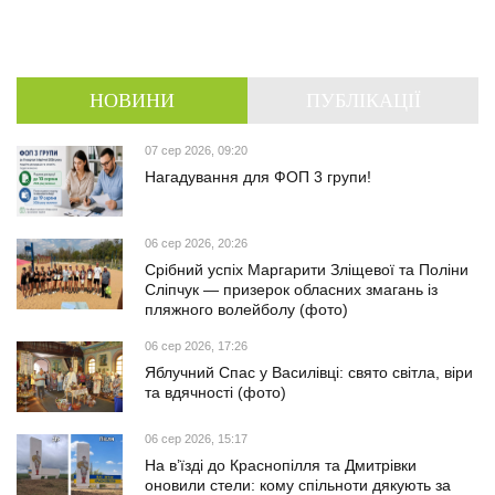
НОВИНИ
ПУБЛІКАЦІЇ
07 сер 2026, 09:20
Нагадування для ФОП 3 групи!
06 сер 2026, 20:26
Срібний успіх Маргарити Зліщевої та Поліни
Сліпчук — призерок обласних змагань із
пляжного волейболу (фото)
06 сер 2026, 17:26
Яблучний Спас у Василівці: свято світла, віри
та вдячності (фото)
06 сер 2026, 15:17
На в’їзді до Краснопілля та Дмитрівки
оновили стели: кому спільноти дякують за