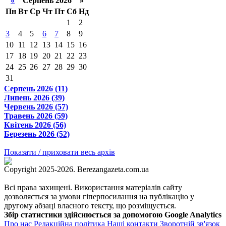
«
Серпень 2026 »
Пн
Вт
Ср
Чт
Пт
Сб
Нд
1
2
3
4
5
6
7
8
9
10
11
12
13
14
15
16
17
18
19
20
21
22
23
24
25
26
27
28
29
30
31
Серпень 2026 (11)
Липень 2026 (39)
Червень 2026 (57)
Травень 2026 (59)
Квітень 2026 (56)
Березень 2026 (52)
Показати / приховати весь архів
Copyright 2025-2026. Berezangazeta.com.ua
Всі права захищені. Використання матеріалів сайту
дозволяється за умови гіперпосилання на публікацію у
другому абзаці власного тексту, що розміщується.
Збір статистики здійснюється за допомогою Google Analytics
Про нас
Редакційна політика
Наші контакти
Зворотній зв'язок