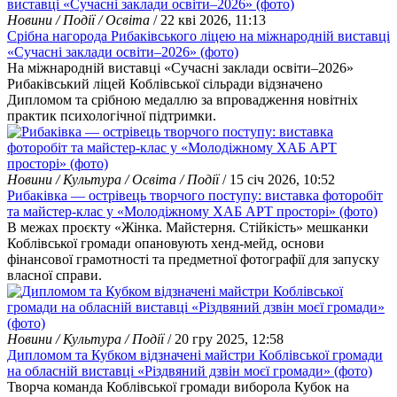
Новини / Події / Освіта
/ 22 кві 2026, 11:13
Срібна нагорода Рибаківського ліцею на міжнародній виставці
«Сучасні заклади освіти–2026» (фото)
На міжнародній виставці «Сучасні заклади освіти–2026»
Рибаківський ліцей Коблівської сільради відзначено
Дипломом та срібною медаллю за впровадження новітніх
практик психологічної підтримки.
Новини / Культура / Освіта / Події
/ 15 січ 2026, 10:52
Рибаківка — острівець творчого поступу: виставка фоторобіт
та майстер-клас у «Молодіжному ХАБ АРТ просторі» (фото)
В межах проєкту «Жінка. Майстерня. Стійкість» мешканки
Коблівської громади опановують хенд-мейд, основи
фінансової грамотності та предметної фотографії для запуску
власної справи.
Новини / Культура / Події
/ 20 гру 2025, 12:58
Дипломом та Кубком відзначені майстри Коблівської громади
на обласній виставці «Різдвяний дзвін моєї громади» (фото)
Творча команда Коблівської громади виборола Кубок на