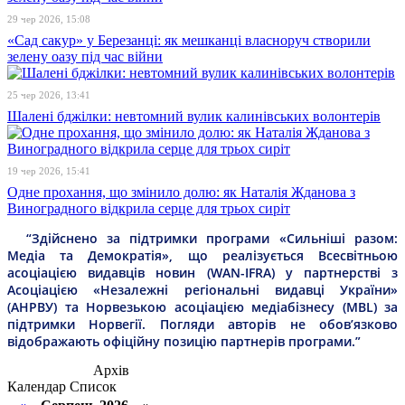
29 чер 2026, 15:08
«Сад сакур» у Березанці: як мешканці власноруч створили
зелену оазу під час війни
25 чер 2026, 13:41
Шалені бджілки: невтомний вулик калинівських волонтерів
19 чер 2026, 15:41
Одне прохання, що змінило долю: як Наталія Жданова з
Виноградного відкрила серце для трьох сиріт
“Здійснено за підтримки програми «Сильніші разом:
Медіа та Демократія», що реалізується Всесвітньою
асоціацією видавців новин (WAN-IFRA) у партнерстві з
Асоціацією «Незалежні регіональні видавці України»
(АНРВУ) та Норвезькою асоціацією медіабізнесу (MBL) за
підтримки Норвегії. Погляди авторів не обов’язково
відображають офіційну позицію партнерів програми.”
Архів
Календар
Список