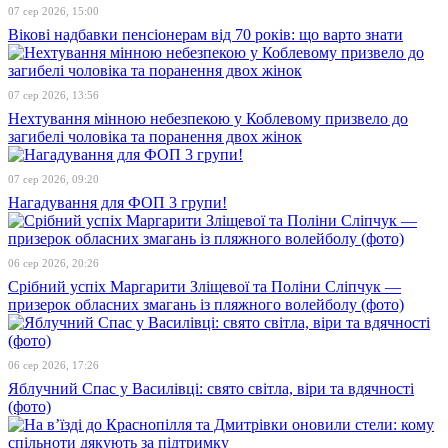
07 сер 2026, 15:00
Вікові надбавки пенсіонерам від 70 років: що варто знати
07 сер 2026, 13:56
Нехтування мінною небезпекою у Коблевому призвело до
загибелі чоловіка та поранення двох жінок
07 сер 2026, 09:20
Нагадування для ФОП 3 групи!
06 сер 2026, 20:26
Срібний успіх Маргарити Зліщевої та Поліни Сліпчук —
призерок обласних змагань із пляжного волейболу (фото)
06 сер 2026, 17:26
Яблучний Спас у Василівці: свято світла, віри та вдячності
(фото)