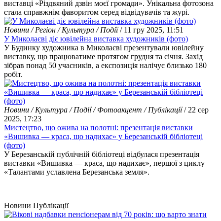
виставці «Різдвяний дзвін моєї громади». Унікальна фотозона
стала справжнім фаворитом серед відвідувачів та журі.
Новини / Регіон / Культура / Події
/ 11 гру 2025, 11:51
У Миколаєві діє ювілейна виставка художників (фото)
У Будинку художника в Миколаєві презентували ювілейну
виставку, що працюватиме протягом грудня та січня. Захід
зібрав понад 50 учасників, а експозиція налічує близько 180
робіт.
Новини / Культура / Події / Фотоакцент / Публікації
/ 22 сер
2025, 17:23
Мистецтво, що ожива на полотні: презентація виставки
«Вишивка — краса, що надихає» у Березанській бібліотеці
(фото)
У Березанській публічній бібліотеці відбулася презентація
виставки «Вишивка — краса, що надихає», першої з циклу
«Талантами уславлена Березанська земля».
Новини
Публікації