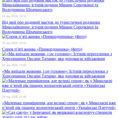
14 лип 2026, 16:55
Від мрії про родовий маєток до туристичної родзинки
Миколаївщини: історія родини Мірани Сорочкіної та
Володимира Шпачинського
10 лип 2026, 10:43
Сорок п’яті жнива «Прикордонника» (фото)
02 лип 2026, 13:00
«Ми виїхали живими, і це головне»: Історія переселенки з
Херсонщини Оксани Татарко, яка допомагає військовим
30 чер 2026, 12:00
«Маленьке приміщення, але великі серця»: як у Миколаєві вже
п’ятий рік працює волонтерський центр «Українські Плетунії»