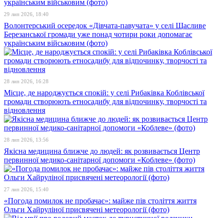
29 лип 2026, 18:40
Волонтерський осередок «Дівчата-павучата» у селі Щасливе
Березанської громади уже понад чотири роки допомагає
українським військовим (фото)
28 лип 2026, 16:28
Місце, де народжується спокій: у селі Рибаківка Коблівської
громади створюють етносадибу для відпочинку, творчості та
відновлення
28 лип 2026, 13:56
Якісна медицина ближче до людей: як розвивається Центр
первинної медико-санітарної допомоги «Коблеве» (фото)
27 лип 2026, 15:40
«Погода помилок не пробачає»: майже пів століття життя
Ольги Хайруліної присвячені метеорології (фото)