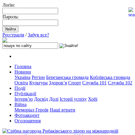
Лоґін:
Пароль:
Реєстрація
/
Забув все?
Головна
Новини
Україна
Регіон
Березанська громада
Коблівська громада
Освіта
Культура
Здоров’я
Спорт
Служба 101
Служба 102
Події
Публікації
Інтерв’ю
Досвід
Долі
Історії успіху
Хобі
Війна
Меморіал Героїв
Наші втрати
Фотоакцент
Оголошення