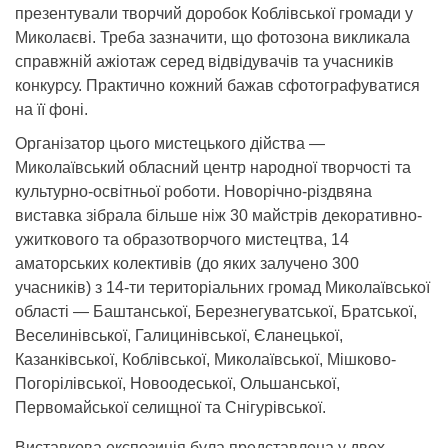
презентували творчий доробок Коблівської громади у
Миколаєві. Треба зазначити, що фотозона викликала
справжній ажіотаж серед відвідувачів та учасників
конкурсу. Практично кожний бажав сфотографуватися
на її фоні.
Організатор цього мистецького дійства —
Миколаївський обласний центр народної творчості та
культурно-освітньої роботи. Новорічно-різдвяна
виставка зібрала більше ніж 30 майстрів декоративно-
ужиткового та образотворчого мистецтва, 14
аматорських колективів (до яких залучено 300
учасників) з 14-ти територіальних громад Миколаївської
області — Баштанської, Березнегуватської, Братської,
Веселинівської, Галицинівської, Єланецької,
Казанківської, Коблівської, Миколаївської, Мішково-
Погорілівської, Новоодеської, Ольшанської,
Первомайської селищної та Снігурівської.
Виставкова експозиція була представлена у двох