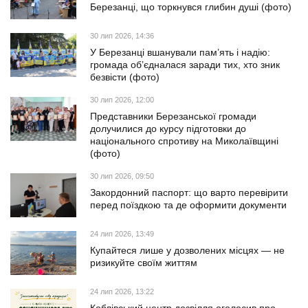
Березанці, що торкнувся глибин душі (фото)
30 лип 2026, 14:36
У Березанці вшанували пам’ять і надію:
громада об’єдналася заради тих, хто зник
безвісти (фото)
30 лип 2026, 12:00
Представники Березанської громади
долучилися до курсу підготовки до
національного спротиву на Миколаївщині
(фото)
30 лип 2026, 09:50
Закордонний паспорт: що варто перевірити
перед поїздкою та де оформити документи
24 лип 2026, 13:49
Купайтеся лише у дозволених місцях — не
ризикуйте своїм життям
24 лип 2026, 13:22
Коблівський центр дозвілля оголосив про