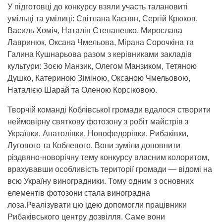
У підготовці до конкурсу взяли участь талановиті
умільці та умілиці: Світлана Каснян, Сергій Крюков,
Василь Хоміч, Наталія Степаненко, Мирослава
Лавринюк, Оксана Чмельова, Мірана Сорочкіна та
Галина Кушнарьова разом з керівниками закладів
культури: Зоєю Манзик, Олегом Манзиком, Тетяною
Душко, Катериною Зіміною, Оксаною Чмельовою,
Наталією Шарай та Оленою Корсіковою.
Творчій команді Коблівської громади вдалося створити
неймовірну святкову фотозону з робіт майстрів з
Українки, Анатолівки, Новофедорівки, Рибаківки,
Лугового та Коблевого. Вони зуміли доповнити
різдвяно-новорічну тему конкурсу власним колоритом,
врахувавши особливість території громади — відомі на
всю Україну виноградники. Тому одним з основних
елементів фотозони стала виноградна
лоза.Реалізувати цю ідею допомогли працівники
Рибаківського центру дозвілля. Саме вони