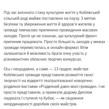
Під час воєнного стану культурне життя у Коблівській
сільській раді майже поставлено на паузу. З метою
безпеки та збереження життя й здоров’я жителів у
громаді тимчасово припинено проведення масових
заходів. Проте це не означає, що культурний фронт
припинив працювати. Просто більшість заходів у межах
громади перемістилась в онлайн-формат. Втім
залишилася й можливість брати очну участь у
різноманітних обласних творчих конкурсах.
Ось і нещодавно, а саме — 13 грудня, майстри
Коблівської громади представили розмаїття своєї
творчості на відкритті театралізованої новорічно-
різдвяної виставки «Різдвяний дзвін моєї громади». І не
просто представили, а привезли додому Диплом
лауреата І ступеня та Кубок, — як свідчення
неординарності доробків своїх майстрів.