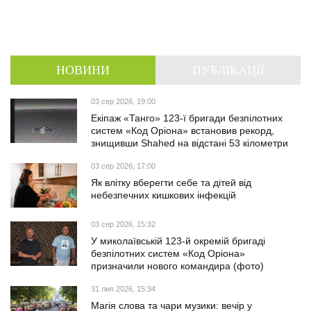
НОВИНИ
ПУБЛІКАЦІЇ
03 сер 2026, 19:00
Екіпаж «Танго» 123-ї бригади безпілотних
систем «Код Оріона» встановив рекорд,
знищивши Shahed на відстані 53 кілометри
03 сер 2026, 17:00
Як влітку вберегти себе та дітей від
небезпечних кишкових інфекцій
03 сер 2026, 15:32
У миколаївській 123-й окремій бригаді
безпілотних систем «Код Оріона»
призначили нового командира (фото)
31 лип 2026, 15:34
Магія слова та чари музики: вечір у