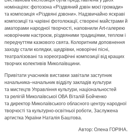
номінаціях: фотозона «Різдвяний дзвін моєї громади»
та композиція «Різдвяні дзвони». Надзвичайно яскраві
композиції та чарівні фотолокації, створені майстрами й
аматорами народної творчості, наповнили Art-галерею
новорічним настроєм, різдвяними традиціями, теплом і
передчуттям казкового свята. Колоритним доповнення
заходу стали колядки, щедрівки, новорічні пісні,
театралізовані та хореографічні композиції від кращих
творчих колективів Миколаївщини.
Привітати учасників виставки завітали заступник
начальника–начальник відділу закладів культури
та мистецтв Управління культури, національностей
та релігій Миколаївської ОВА Віталій Бойченко
та директор Миколаївського обласного центру народної
творчості та культурно-освітньої роботи, Заслужена
артистка України Наталія Баштова.
Автор: Олена ГОРІНА.