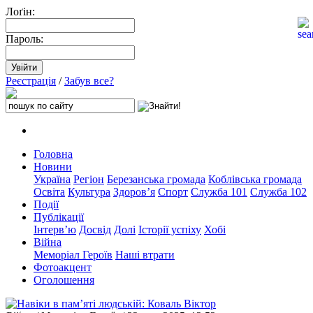
Лоґін:
Пароль:
Реєстрація
/
Забув все?
Головна
Новини
Україна
Регіон
Березанська громада
Коблівська громада
Освіта
Культура
Здоров’я
Спорт
Служба 101
Служба 102
Події
Публікації
Інтерв’ю
Досвід
Долі
Історії успіху
Хобі
Війна
Меморіал Героїв
Наші втрати
Фотоакцент
Оголошення