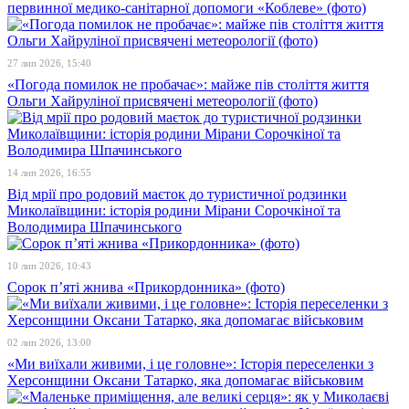
первинної медико-санітарної допомоги «Коблеве» (фото)
27 лип 2026, 15:40
«Погода помилок не пробачає»: майже пів століття життя
Ольги Хайруліної присвячені метеорології (фото)
14 лип 2026, 16:55
Від мрії про родовий маєток до туристичної родзинки
Миколаївщини: історія родини Мірани Сорочкіної та
Володимира Шпачинського
10 лип 2026, 10:43
Сорок п’яті жнива «Прикордонника» (фото)
02 лип 2026, 13:00
«Ми виїхали живими, і це головне»: Історія переселенки з
Херсонщини Оксани Татарко, яка допомагає військовим