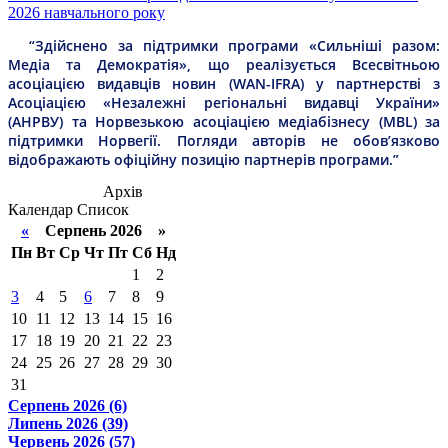
2026 навчального року
“Здійснено за підтримки програми «Сильніші разом:
Медіа та Демократія», що реалізується Всесвітньою
асоціацією видавців новин (WAN-IFRA) у партнерстві з
Асоціацією «Незалежні регіональні видавці України»
(АНРВУ) та Норвезькою асоціацією медіабізнесу (MBL) за
підтримки Норвегії. Погляди авторів не обов’язково
відображають офіційну позицію партнерів програми.”
Архів
Календар
Список
«
Серпень 2026 »
Пн
Вт
Ср
Чт
Пт
Сб
Нд
1
2
3
4
5
6
7
8
9
10
11
12
13
14
15
16
17
18
19
20
21
22
23
24
25
26
27
28
29
30
31
Серпень 2026 (6)
Липень 2026 (39)
Червень 2026 (57)