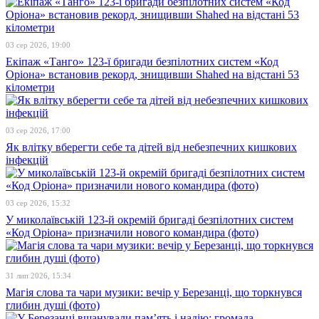
03 сер 2026, 19:00
Екіпаж «Танго» 123-ї бригади безпілотних систем «Код
Оріона» встановив рекорд, знищивши Shahed на відстані 53
кілометри
03 сер 2026, 17:00
Як влітку вберегти себе та дітей від небезпечних кишкових
інфекцій
03 сер 2026, 15:32
У миколаївській 123-й окремій бригаді безпілотних систем
«Код Оріона» призначили нового командира (фото)
31 лип 2026, 15:34
Магія слова та чари музики: вечір у Березанці, що торкнувся
глибин душі (фото)