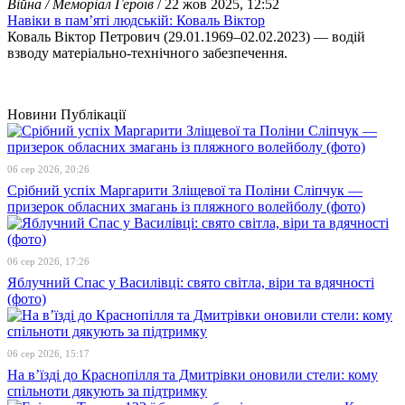
Війна / Меморіал Героїв
/ 22 жов 2025, 12:52
Навіки в пам’яті людській: Коваль Віктор
Коваль Віктор Петрович (29.01.1969–02.02.2023) — водій
взводу матеріально-технічного забезпечення.
Новини
Публікації
06 сер 2026, 20:26
Срібний успіх Маргарити Зліщевої та Поліни Сліпчук —
призерок обласних змагань із пляжного волейболу (фото)
06 сер 2026, 17:26
Яблучний Спас у Василівці: свято світла, віри та вдячності
(фото)
06 сер 2026, 15:17
На в’їзді до Краснопілля та Дмитрівки оновили стели: кому
спільноти дякують за підтримку