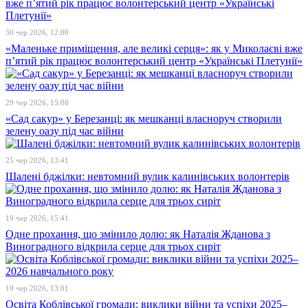
30 чер 2026, 12:00
«Маленьке приміщення, але великі серця»: як у Миколаєві вже
п’ятий рік працює волонтерський центр «Українські Плетунії»
29 чер 2026, 15:08
«Сад сакур» у Березанці: як мешканці власноруч створили
зелену оазу під час війни
25 чер 2026, 13:41
Шалені бджілки: невтомний вулик калинівських волонтерів
19 чер 2026, 15:41
Одне прохання, що змінило долю: як Наталія Жданова з
Виноградного відкрила серце для трьох сиріт
19 чер 2026, 13:01
Освіта Коблівської громади: виклики війни та успіхи 2025–