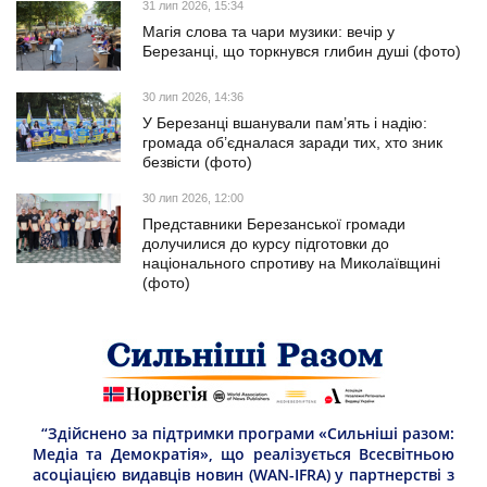
31 лип 2026, 15:34
Магія слова та чари музики: вечір у
Березанці, що торкнувся глибин душі (фото)
30 лип 2026, 14:36
У Березанці вшанували пам’ять і надію:
громада об’єдналася заради тих, хто зник
безвісти (фото)
30 лип 2026, 12:00
Представники Березанської громади
долучилися до курсу підготовки до
національного спротиву на Миколаївщині
(фото)
“Здійснено за підтримки програми «Сильніші разом:
Медіа та Демократія», що реалізується Всесвітньою
асоціацією видавців новин (WAN-IFRA) у партнерстві з