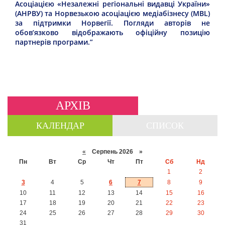
Асоціацією «Незалежні регіональні видавці України»
(АНРВУ) та Норвезькою асоціацією медіабізнесу (MBL)
за підтримки Норвегії. Погляди авторів не
обов’язково відображають офіційну позицію
партнерів програми.”
АРХІВ
КАЛЕНДАР
СПИСОК
«
Серпень 2026 »
Пн
Вт
Ср
Чт
Пт
Сб
Нд
1
2
3
4
5
6
7
8
9
10
11
12
13
14
15
16
17
18
19
20
21
22
23
24
25
26
27
28
29
30
31