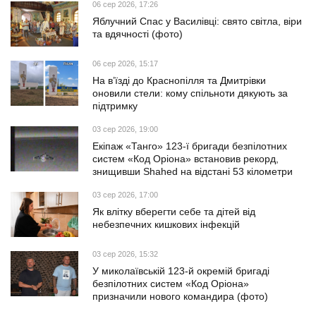
06 сер 2026, 17:26
Яблучний Спас у Василівці: свято світла, віри
та вдячності (фото)
06 сер 2026, 15:17
На в’їзді до Краснопілля та Дмитрівки
оновили стели: кому спільноти дякують за
підтримку
03 сер 2026, 19:00
Екіпаж «Танго» 123-ї бригади безпілотних
систем «Код Оріона» встановив рекорд,
знищивши Shahed на відстані 53 кілометри
03 сер 2026, 17:00
Як влітку вберегти себе та дітей від
небезпечних кишкових інфекцій
03 сер 2026, 15:32
У миколаївській 123-й окремій бригаді
безпілотних систем «Код Оріона»
призначили нового командира (фото)