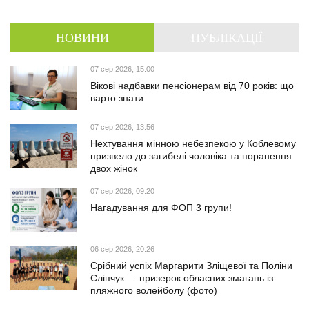
НОВИНИ
ПУБЛІКАЦІЇ
07 сер 2026, 15:00
Вікові надбавки пенсіонерам від 70 років: що
варто знати
07 сер 2026, 13:56
Нехтування мінною небезпекою у Коблевому
призвело до загибелі чоловіка та поранення
двох жінок
07 сер 2026, 09:20
Нагадування для ФОП 3 групи!
06 сер 2026, 20:26
Срібний успіх Маргарити Зліщевої та Поліни
Сліпчук — призерок обласних змагань із
пляжного волейболу (фото)