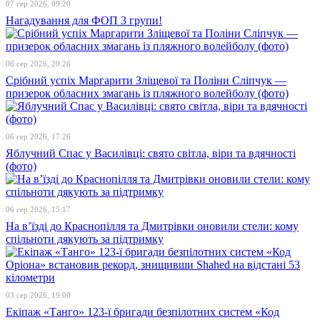
07 сер 2026, 09:20
Нагадування для ФОП 3 групи!
06 сер 2026, 20:26
Срібний успіх Маргарити Зліщевої та Поліни Сліпчук —
призерок обласних змагань із пляжного волейболу (фото)
06 сер 2026, 17:26
Яблучний Спас у Василівці: свято світла, віри та вдячності
(фото)
06 сер 2026, 15:17
На в’їзді до Краснопілля та Дмитрівки оновили стели: кому
спільноти дякують за підтримку
03 сер 2026, 19:00
Екіпаж «Танго» 123-ї бригади безпілотних систем «Код