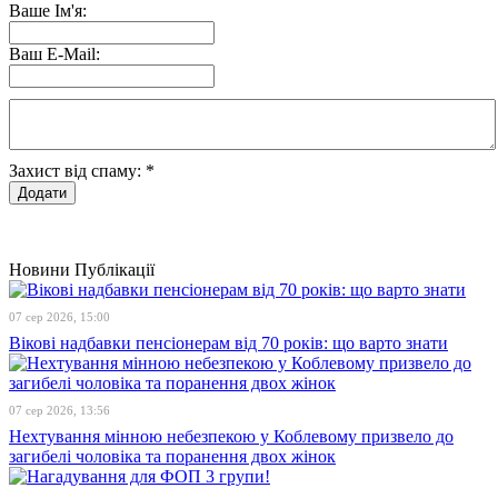
Ваше Ім'я:
Ваш E-Mail:
Захист від спаму:
*
Новини
Публікації
07 сер 2026, 15:00
Вікові надбавки пенсіонерам від 70 років: що варто знати
07 сер 2026, 13:56
Нехтування мінною небезпекою у Коблевому призвело до
загибелі чоловіка та поранення двох жінок