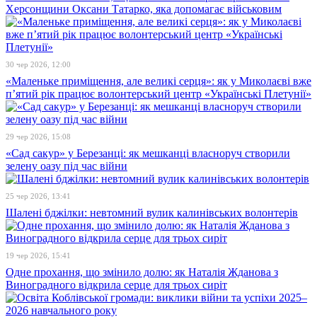
Херсонщини Оксани Татарко, яка допомагає військовим
30 чер 2026, 12:00
«Маленьке приміщення, але великі серця»: як у Миколаєві вже
п’ятий рік працює волонтерський центр «Українські Плетунії»
29 чер 2026, 15:08
«Сад сакур» у Березанці: як мешканці власноруч створили
зелену оазу під час війни
25 чер 2026, 13:41
Шалені бджілки: невтомний вулик калинівських волонтерів
19 чер 2026, 15:41
Одне прохання, що змінило долю: як Наталія Жданова з
Виноградного відкрила серце для трьох сиріт