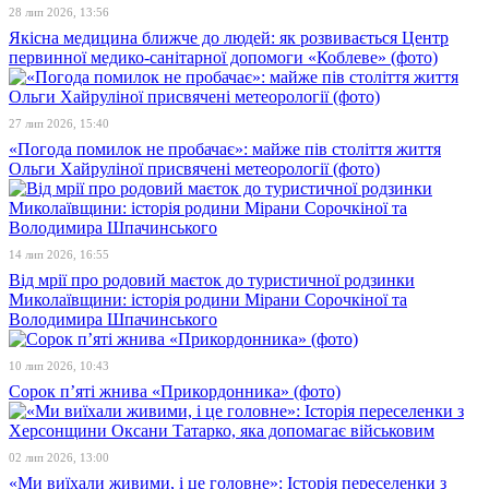
28 лип 2026, 13:56
Якісна медицина ближче до людей: як розвивається Центр
первинної медико-санітарної допомоги «Коблеве» (фото)
27 лип 2026, 15:40
«Погода помилок не пробачає»: майже пів століття життя
Ольги Хайруліної присвячені метеорології (фото)
14 лип 2026, 16:55
Від мрії про родовий маєток до туристичної родзинки
Миколаївщини: історія родини Мірани Сорочкіної та
Володимира Шпачинського
10 лип 2026, 10:43
Сорок п’яті жнива «Прикордонника» (фото)
02 лип 2026, 13:00
«Ми виїхали живими, і це головне»: Історія переселенки з