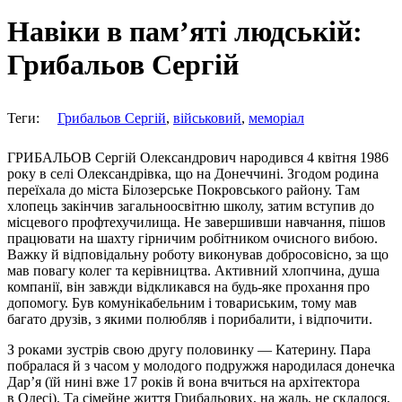
Навіки в пам’яті людській:
Грибальов Сергій
Теги:
Грибальов Сергій
,
військовий
,
меморіал
ГРИБАЛЬОВ Сергій Олександрович народився 4 квітня 1986
року в селі Олександрівка, що на Донеччині. Згодом родина
переїхала до міста Білозерське Покровського району. Там
хлопець закінчив загальноосвітню школу, затим вступив до
місцевого профтехучилища. Не завершивши навчання, пішов
працювати на шахту гірничим робітником очисного вибою.
Важку й відповідальну роботу виконував добросовісно, за що
мав повагу колег та керівництва. Активний хлопчина, душа
компанії, він завжди відкликався на будь-яке прохання про
допомогу. Був комунікабельним і товариським, тому мав
багато друзів, з якими полюбляв і порибалити, і відпочити.
З роками зустрів свою другу половинку — Катерину. Пара
побралася й з часом у молодого подружжя народилася донечка
Дар’я (їй нині вже 17 років й вона вчиться на архітектора
в Одесі). Та сімейне життя Грибальових, на жаль, не склалося,