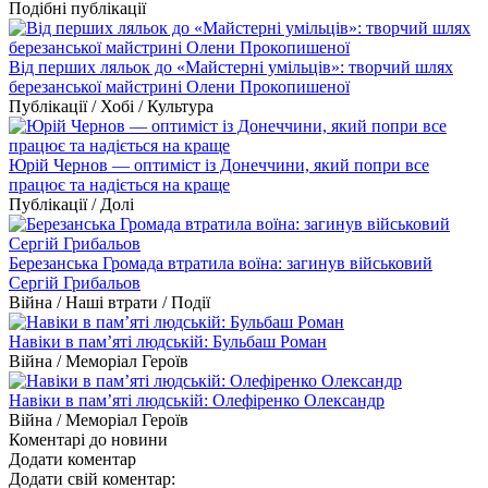
Подібні публікації
Від перших ляльок до «Майстерні умільців»: творчий шлях
березанської майстрині Олени Прокопишеної
Публікації / Хобі / Культура
Юрій Чернов — оптиміст із Донеччини, який попри все
працює та надіється на краще
Публікації / Долі
Березанська Громада втратила воїна: загинув військовий
Сергій Грибальов
Війна / Наші втрати / Події
Навіки в пам’яті людській: Бульбаш Роман
Війна / Меморіал Героїв
Навіки в пам’яті людській: Олефіренко Олександр
Війна / Меморіал Героїв
Коментарі до новини
Додати коментар
Додати свій коментар: