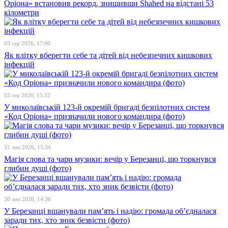
Оріона» встановив рекорд, знищивши Shahed на відстані 53
кілометри
03 сер 2026, 17:00
Як влітку вберегти себе та дітей від небезпечних кишкових
інфекцій
03 сер 2026, 15:32
У миколаївській 123-й окремій бригаді безпілотних систем
«Код Оріона» призначили нового командира (фото)
31 лип 2026, 15:34
Магія слова та чари музики: вечір у Березанці, що торкнувся
глибин душі (фото)
30 лип 2026, 14:36
У Березанці вшанували пам’ять і надію: громада об’єдналася
заради тих, хто зник безвісти (фото)