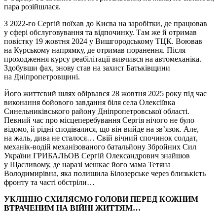
пара розійшлася.
З 2022-го Сергій поїхав до Києва на заробітки, де працював
у сфері обслуговування та відпочинку. Там же й отримав
повістку 19 жовтня 2024 у Вишгородському ТЦК. Воював
на Курському напрямку, де отримав поранення. Після
проходження курсу реабілітації вивчився на автомеханіка.
Здобувши фах, знову став на захист Батьківщини
на Дніпропетровщині.
Його життєвий шлях обірвався 28 жовтня 2025 року під час
виконання бойового завдання біля села Олексіївка
Синельниківського району Дніпропетровської області.
Певний час про місцеперебування Сергія нічого не було
відомо, й рідні сподівалися, що він вийде на зв’язок. Але,
на жаль, дива не сталося… Свій вічний спочинок солдат,
механік-водій механізованого батальйону Збройних Сил
України ГРИБАЛЬОВ Сергій Олександрович знайшов
у Щасливому, де наразі мешкає його мама Тетяна
Володимирівна, яка полишила Білозерське через близькість
фронту та часті обстріли…
УКЛІННО СХИЛЯЄМО ГОЛОВИ ПЕРЕД КОЖНИМ
ВТРАЧЕНИМ НА ВІЙНІ ЖИТТЯМ…