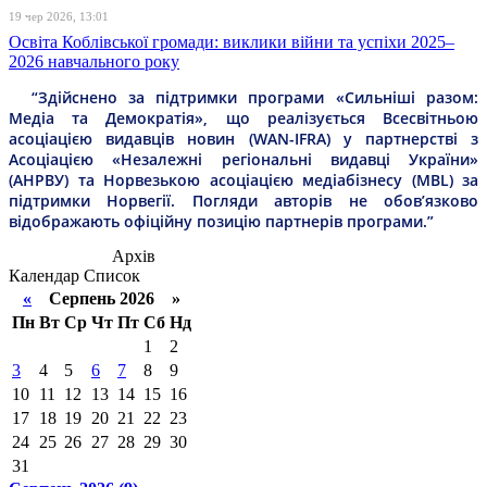
19 чер 2026, 13:01
Освіта Коблівської громади: виклики війни та успіхи 2025–
2026 навчального року
“Здійснено за підтримки програми «Сильніші разом:
Медіа та Демократія», що реалізується Всесвітньою
асоціацією видавців новин (WAN-IFRA) у партнерстві з
Асоціацією «Незалежні регіональні видавці України»
(АНРВУ) та Норвезькою асоціацією медіабізнесу (MBL) за
підтримки Норвегії. Погляди авторів не обов’язково
відображають офіційну позицію партнерів програми.”
Архів
Календар
Список
«
Серпень 2026 »
Пн
Вт
Ср
Чт
Пт
Сб
Нд
1
2
3
4
5
6
7
8
9
10
11
12
13
14
15
16
17
18
19
20
21
22
23
24
25
26
27
28
29
30
31