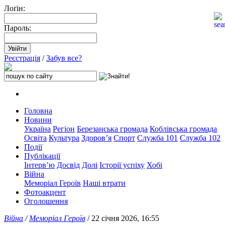
Лоґін:
Пароль:
Реєстрація
/
Забув все?
Головна
Новини
Україна
Регіон
Березанська громада
Коблівська громада
Освіта
Культура
Здоров’я
Спорт
Служба 101
Служба 102
Події
Публікації
Інтерв’ю
Досвід
Долі
Історії успіху
Хобі
Війна
Меморіал Героїв
Наші втрати
Фотоакцент
Оголошення
Війна
/
Меморіал Героїв
/ 22 січня 2026, 16:55