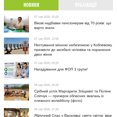
НОВИНИ
ПУБЛІКАЦІЇ
07 сер 2026, 15:00
Вікові надбавки пенсіонерам від 70 років: що
варто знати
07 сер 2026, 13:56
Нехтування мінною небезпекою у Коблевому
призвело до загибелі чоловіка та поранення
двох жінок
07 сер 2026, 09:20
Нагадування для ФОП 3 групи!
06 сер 2026, 20:26
Срібний успіх Маргарити Зліщевої та Поліни
Сліпчук — призерок обласних змагань із
пляжного волейболу (фото)
06 сер 2026, 17:26
Яблучний Спас у Василівці: свято світла, віри