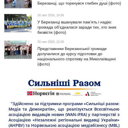
Березанці, що торкнувся глибин душі (фото)
30 лип 2026, 14:36
У Березанці вшанували пам’ять і надію:
громада об’єдналася заради тих, хто зник
безвісти (фото)
30 лип 2026, 12:00
Представники Березанської громади
долучилися до курсу підготовки до
національного спротиву на Миколаївщині
(фото)
“Здійснено за підтримки програми «Сильніші разом:
Медіа та Демократія», що реалізується Всесвітньою
асоціацією видавців новин (WAN-IFRA) у партнерстві з
Асоціацією «Незалежні регіональні видавці України»
(АНРВУ) та Норвезькою асоціацією медіабізнесу (MBL)