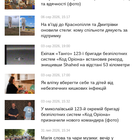
та вдячності (фото)
06 сер 2026, 15:17
На в’їзді до Краснопілля та Дмитрівки
оновили стели: кому спільноти дякують за
підтримку
03 сер 2026, 19:00
Екіпаж «Танго» 123-ї бригади безпілотних
систем «Код Оріона» встановив рекорд,
знищивши Shahed на відстані 53 кілометри
03 сер 2026, 17:00
Як влітку вберегти себе та дітей від
небезпечних кишкових інфекцій
03 сер 2026, 15:32
У миколаївській 123-й окремій бригаді
безпілотних систем «Код Оріона»
призначили нового командира (фото)
31 лип 2026, 15:34
Магія слова та чари музики: вечір у