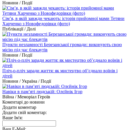
Новини / Події
Сім’я, в якій завжди чекають: історія прийомної мами Тетяни
Харченко з Новофедорівки (фото)
Публікації / Долі
Пункти незламності Березанської громади: виконують свою
місію під час блекаутів
Новини / Події
Пліч-о-пліч заради життя: як мистецтво об’єднало воїнів і
дітей
Новини / Україна / Події
Навіки в пам’яті людській: Олєйнік Ігор
Війна / Меморіал Героїв
Коментарі до новини
Додати коментар
Додати свій коментар:
Ваше Ім'я:
Ваш E-Mail: