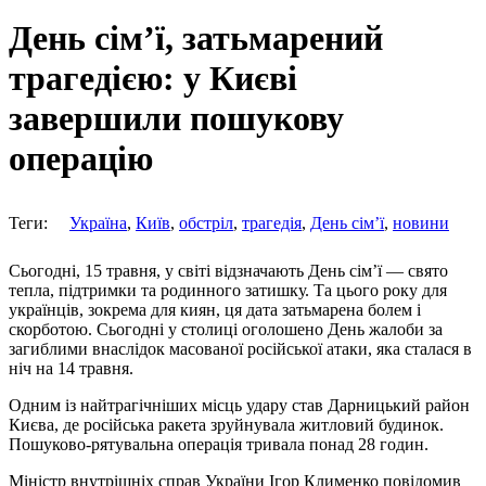
День сім’ї, затьмарений
трагедією: у Києві
завершили пошукову
операцію
Теги:
Україна
,
Київ
,
обстріл
,
трагедія
,
День сім’ї
,
новини
Сьогодні, 15 травня, у світі відзначають День сім’ї — свято
тепла, підтримки та родинного затишку. Та цього року для
українців, зокрема для киян, ця дата затьмарена болем і
скорботою. Сьогодні у столиці оголошено День жалоби за
загиблими внаслідок масованої російської атаки, яка сталася в
ніч на 14 травня.
Одним із найтрагічніших місць удару став Дарницький район
Києва, де російська ракета зруйнувала житловий будинок.
Пошуково-рятувальна операція тривала понад 28 годин.
Міністр внутрішніх справ України Ігор Клименко повідомив