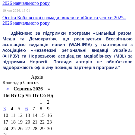
19 чер 2026, 13:01
Освіта Коблівської громади: виклики війни та успіхи 2025–
2026 навчального року
“Здійснено за підтримки програми «Сильніші разом:
Медіа та Демократія», що реалізується Всесвітньою
асоціацією видавців новин (WAN-IFRA) у партнерстві з
Асоціацією «Незалежні регіональні видавці України»
(АНРВУ) та Норвезькою асоціацією медіабізнесу (MBL) за
підтримки Норвегії. Погляди авторів не обов’язково
відображають офіційну позицію партнерів програми.”
Архів
Календар
Список
«
Серпень 2026 »
Пн
Вт
Ср
Чт
Пт
Сб
Нд
1
2
3
4
5
6
7
8
9
10
11
12
13
14
15
16
17
18
19
20
21
22
23
24
25
26
27
28
29
30