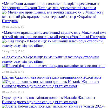
«Ми виїхали живими, і це головне»: Історія переселенки з
Херсонщини Оксани Татарко, яка допомагає військовим
30 чер 2026, 12:00
«Маленьке приміщення, але великі серця»: як у Миколаєві вже
п’ятий рік працює волонтерський центр «Українські Плетунії»
29 чер 2026, 15:08
«Сад сакур» у Березанці: як мешканці власноруч створили
зелену оазу під час війни
25 чер 2026, 13:41
Шалені бджілки: невтомний вулик калинівських волонтерів
19 чер 2026, 15:41
Одне прохання, що змінило долю: як Наталія Жданова з
Виноградного відкрила серце для трьох сиріт