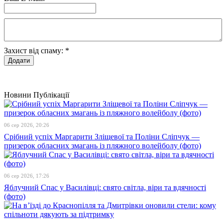
Захист від спаму:
*
Новини
Публікації
06 сер 2026, 20:26
Срібний успіх Маргарити Зліщевої та Поліни Сліпчук —
призерок обласних змагань із пляжного волейболу (фото)
06 сер 2026, 17:26
Яблучний Спас у Василівці: свято світла, віри та вдячності
(фото)