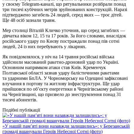
у своєму Telegram-каналі, що рятувальники розібрали понад
три тисячі кубічних метрів зруйнованих конструкцій. Наразі
підтверджено загибель 24 людей, серед яких — троє дітей.
Ще 48 осіб зазнали травм.
Мер столиці Віталій Кличко уточнив, що серед загиблих —
дівчатка віком 12, 15 та 17 років. За його словами, внаслідок
російського удару по Києву постраждали понад пів сотні
людей, 24 із них перебувають у лікарнях.
Як повідомлялося, у ніч на 14 травня російські війська
здійснили масований ракетно-дроновий удар по Україні.
Основним напрямком атаки став Київ. Кременчук
Полтавської області зазнав удару балістичними ракетами
та ударними БпЛА. У Чорноморську на Одещині зафіксовані
влучання в портову та житлову інфраструктури. Ще удар
прийшовся по об’єкту енергетики в Чернігівському районі
на Чернігівщині, що призвело до знеструмлення понад 31
тисячі абонентів.
Подібні публікації
«У нашій пам’яті вони назавжди залишились»: у Березанській
громаді вшанували Героїв Небесної Сотні (фото)