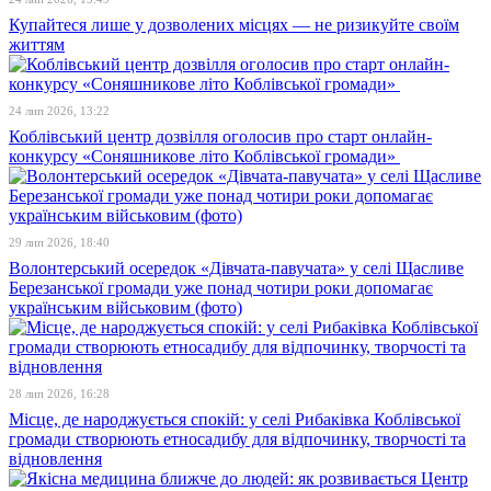
Купайтеся лише у дозволених місцях — не ризикуйте своїм
життям
24 лип 2026, 13:22
Коблівський центр дозвілля оголосив про старт онлайн-
конкурсу «Соняшникове літо Коблівської громади»
29 лип 2026, 18:40
Волонтерський осередок «Дівчата-павучата» у селі Щасливе
Березанської громади уже понад чотири роки допомагає
українським військовим (фото)
28 лип 2026, 16:28
Місце, де народжується спокій: у селі Рибаківка Коблівської
громади створюють етносадибу для відпочинку, творчості та
відновлення