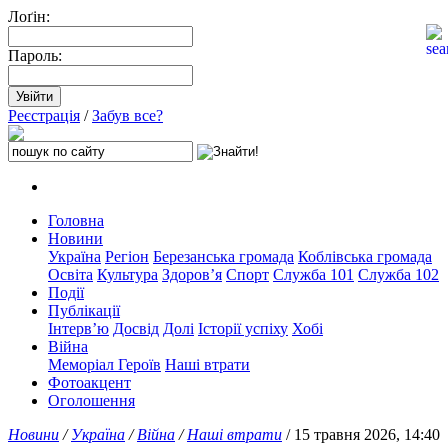
Лоґін:
Пароль:
Реєстрація
/
Забув все?
Головна
Новини
Україна
Регіон
Березанська громада
Коблівська громада
Освіта
Культура
Здоров’я
Спорт
Служба 101
Служба 102
Події
Публікації
Інтерв’ю
Досвід
Долі
Історії успіху
Хобі
Війна
Меморіал Героїв
Наші втрати
Фотоакцент
Оголошення
Новини
/
Україна
/
Війна
/
Наші втрати
/ 15 травня 2026, 14:40