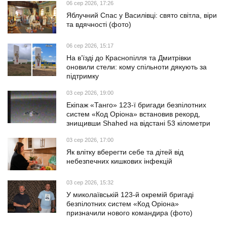
06 сер 2026, 17:26
Яблучний Спас у Василівці: свято світла, віри
та вдячності (фото)
06 сер 2026, 15:17
На в’їзді до Краснопілля та Дмитрівки
оновили стели: кому спільноти дякують за
підтримку
03 сер 2026, 19:00
Екіпаж «Танго» 123-ї бригади безпілотних
систем «Код Оріона» встановив рекорд,
знищивши Shahed на відстані 53 кілометри
03 сер 2026, 17:00
Як влітку вберегти себе та дітей від
небезпечних кишкових інфекцій
03 сер 2026, 15:32
У миколаївській 123-й окремій бригаді
безпілотних систем «Код Оріона»
призначили нового командира (фото)