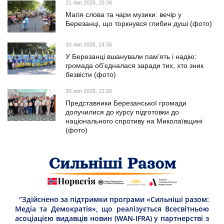
31 лип 2026, 15:34
Магія слова та чари музики: вечір у
Березанці, що торкнувся глибин душі (фото)
30 лип 2026, 14:36
У Березанці вшанували пам’ять і надію:
громада об’єдналася заради тих, хто зник
безвісти (фото)
30 лип 2026, 12:00
Представники Березанської громади
долучилися до курсу підготовки до
національного спротиву на Миколаївщині
(фото)
“Здійснено за підтримки програми «Сильніші разом:
Медіа та Демократія», що реалізується Всесвітньою
асоціацією видавців новин (WAN-IFRA) у партнерстві з