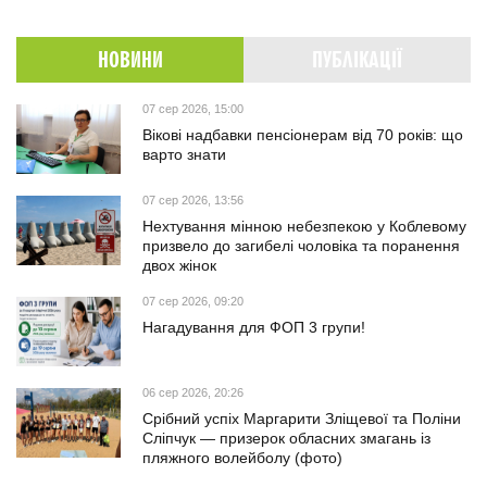
НОВИНИ
ПУБЛІКАЦІЇ
07 сер 2026, 15:00
Вікові надбавки пенсіонерам від 70 років: що
варто знати
07 сер 2026, 13:56
Нехтування мінною небезпекою у Коблевому
призвело до загибелі чоловіка та поранення
двох жінок
07 сер 2026, 09:20
Нагадування для ФОП 3 групи!
06 сер 2026, 20:26
Срібний успіх Маргарити Зліщевої та Поліни
Сліпчук — призерок обласних змагань із
пляжного волейболу (фото)