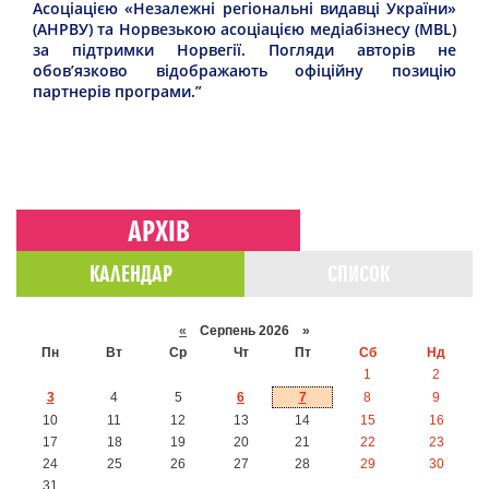
Асоціацією «Незалежні регіональні видавці України»
(АНРВУ) та Норвезькою асоціацією медіабізнесу (MBL)
за підтримки Норвегії. Погляди авторів не
обов’язково відображають офіційну позицію
партнерів програми.”
АРХІВ
КАЛЕНДАР
СПИСОК
«
Серпень 2026 »
Пн
Вт
Ср
Чт
Пт
Сб
Нд
1
2
3
4
5
6
7
8
9
10
11
12
13
14
15
16
17
18
19
20
21
22
23
24
25
26
27
28
29
30
31