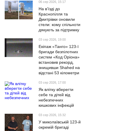
06 сер 2026, 15:17
На в’їзді до
Краснопілля та
Дмитрівки оновили
стели: кому спільноти
дякують за підтримку
03 сер 2026, 19:00
Екіпаж «Танго» 123-ї
бригади безпілотних
систем «Код Оріона»
встановив рекорд,
знищивши Shahed на
відстані 53 кілометри
03 сер 2026, 17:00
Як влітку вберегти
себе та дітей від
небезпечних
кишкових інфекцій
03 сер 2026, 15:32
У миколаївській 123-й
окремій бригаді