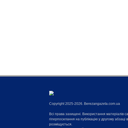
Copyright 2025-2026. Berezangazeta.com.ua
Всі права захищені. Використання матеріалів с
гіперпосилання на публікацію у другому абзаці 
розміщується.