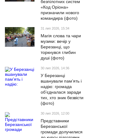
безпілотних систем
«Код Оріона»
призначили нового
командира (фото)
31 лип 2026, 15:34
Магія слова та чари
музики: вечір у
Березанці, що
торкнувся глибин
душі (фото)
30 лип 2026, 14:36
У Березанці
вшанували пам’ять і
надію: громада
об’єдналася заради
тих, хто зник безвісти
(фото)
30 лип 2026, 12:00
Представники
Березанської
громади долучилися
до курсу підготовки