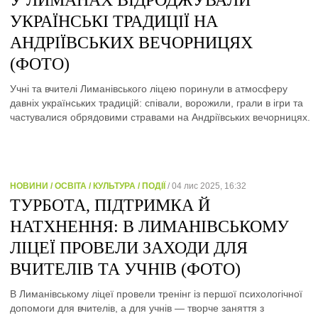
У ЛИМАНАХ ВІДРОДЖУВАЛИ
УКРАЇНСЬКІ ТРАДИЦІЇ НА
АНДРІЇВСЬКИХ ВЕЧОРНИЦЯХ
(ФОТО)
Учні та вчителі Лиманівського ліцею поринули в атмосферу
давніх українських традицій: співали, ворожили, грали в ігри та
частувалися обрядовими стравами на Андріївських вечорницях.
НОВИНИ / ОСВІТА / КУЛЬТУРА / ПОДІЇ
/ 04 лис 2025, 16:32
ТУРБОТА, ПІДТРИМКА Й
НАТХНЕННЯ: В ЛИМАНІВСЬКОМУ
ЛІЦЕЇ ПРОВЕЛИ ЗАХОДИ ДЛЯ
ВЧИТЕЛІВ ТА УЧНІВ (ФОТО)
В Лиманівському ліцеї провели тренінг із першої психологічної
допомоги для вчителів, а для учнів — творче заняття з