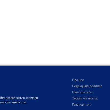
Про нас
Редакційна політика
Наші контакти
айту дозволяється за умови
Зворотній зв'язок
власного тексту, що
Ключові теги