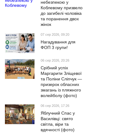
небезпекою у
Коблевому призвело
до загибелі чоловіка
та поранення двох
жінок
07 сер 2026, 09:20
Нагадування для
ФОП 3 групи!
06 сер 2026, 20:26
Срібний успіх
Маргарити Зліщевої
та Поліни Сліпчук —
призерок обласних
змагань із пляжного
волейболу (фото)
06 сер 2026, 17:26
Яблучний Спас у
Василівці: свято
світла, віри та
вдячності (фото)