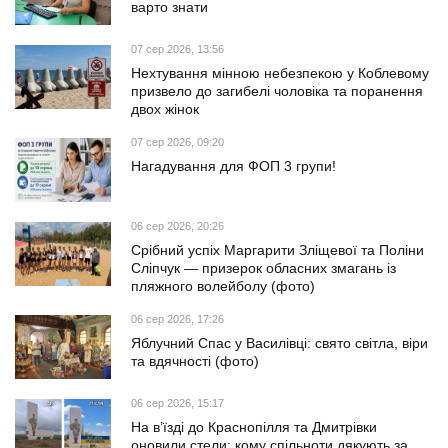
варто знати
07 сер 2026, 13:56
Нехтування мінною небезпекою у Коблевому
призвело до загибелі чоловіка та поранення
двох жінок
07 сер 2026, 09:20
Нагадування для ФОП 3 групи!
06 сер 2026, 20:26
Срібний успіх Маргарити Зліщевої та Поліни
Сліпчук — призерок обласних змагань із
пляжного волейболу (фото)
06 сер 2026, 17:26
Яблучний Спас у Василівці: свято світла, віри
та вдячності (фото)
06 сер 2026, 15:17
На в’їзді до Краснопілля та Дмитрівки
оновили стели: кому спільноти дякують за