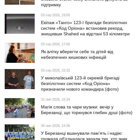
підтримку
03 сер 2026, 19:00
Екіпаж «Танго» 123-ї бригади безпілотних
систем «Код Оріона» встановив рекорд,
знищивши Shahed на відстані 53 кілометри
03 сер 2026, 17:00
Як влітку вберегти себе та дітей від
небезпечних кишкових інфекцій
03 сер 2026, 15:32
У миколаївській 123-й окремій бригаді
безпілотних систем «Код Оріона»
призначили нового командира (фото)
31 лип 2026, 15:34
Магія слова та чари музики: вечір у
Березанці, що торкнувся глибин душі (фото)
30 лип 2026, 14:36
У Березанці вшанували пам’ять і надію:
громада об’єдналася заради тих, хто зник