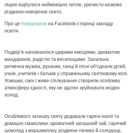
ліцею відбулося неймовірно тепле, урочисто-казкове
різдвяно-новорічне свято.
Про це
повідомили
на Facebook-сторінці закладу
освіти.
Подвір’я наповнилося щирими емоціями, ароматом
мандаринів, радістю та веселощами. Запальна
ритмічна музика, руханки, танці й пісні об’єднали дітей,
учнів, учителів і батьків у справжньому святковому колі.
Усмішки, сміх і живе спілкування створили особливу
атмосферу єдності, яку не здатен зруйнувати жоден
холод.
Особливого затишку святу додавали гарячі напої та
домашні смаколики: ароматний запашний чай, гарячий
шоколад з маршмеллоу, різдвяне печиво й солодощі,