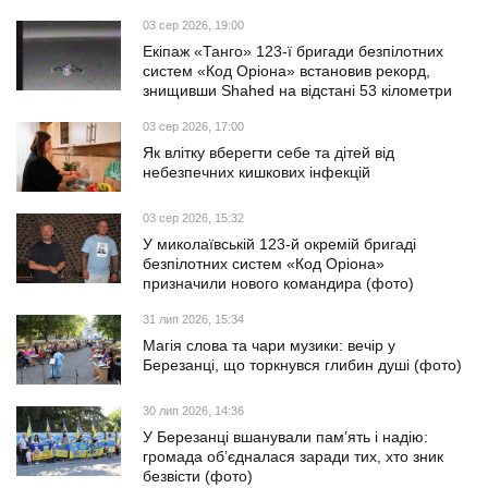
03 сер 2026, 19:00
Екіпаж «Танго» 123-ї бригади безпілотних
систем «Код Оріона» встановив рекорд,
знищивши Shahed на відстані 53 кілометри
03 сер 2026, 17:00
Як влітку вберегти себе та дітей від
небезпечних кишкових інфекцій
03 сер 2026, 15:32
У миколаївській 123-й окремій бригаді
безпілотних систем «Код Оріона»
призначили нового командира (фото)
31 лип 2026, 15:34
Магія слова та чари музики: вечір у
Березанці, що торкнувся глибин душі (фото)
30 лип 2026, 14:36
У Березанці вшанували пам’ять і надію:
громада об’єдналася заради тих, хто зник
безвісти (фото)