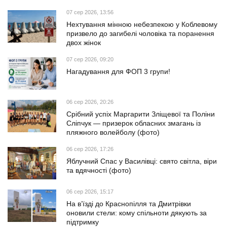
07 сер 2026, 13:56
Нехтування мінною небезпекою у Коблевому
призвело до загибелі чоловіка та поранення
двох жінок
07 сер 2026, 09:20
Нагадування для ФОП 3 групи!
06 сер 2026, 20:26
Срібний успіх Маргарити Зліщевої та Поліни
Сліпчук — призерок обласних змагань із
пляжного волейболу (фото)
06 сер 2026, 17:26
Яблучний Спас у Василівці: свято світла, віри
та вдячності (фото)
06 сер 2026, 15:17
На в’їзді до Краснопілля та Дмитрівки
оновили стели: кому спільноти дякують за
підтримку