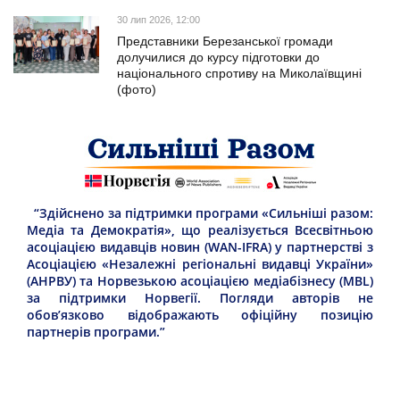
30 лип 2026, 12:00
Представники Березанської громади
долучилися до курсу підготовки до
національного спротиву на Миколаївщині
(фото)
“Здійснено за підтримки програми «Сильніші разом:
Медіа та Демократія», що реалізується Всесвітньою
асоціацією видавців новин (WAN-IFRA) у партнерстві з
Асоціацією «Незалежні регіональні видавці України»
(АНРВУ) та Норвезькою асоціацією медіабізнесу (MBL)
за підтримки Норвегії. Погляди авторів не
обов’язково відображають офіційну позицію
партнерів програми.”