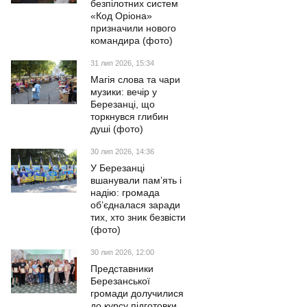
безпілотних систем
«Код Оріона»
призначили нового
командира (фото)
31 лип 2026, 15:34
Магія слова та чари
музики: вечір у
Березанці, що
торкнувся глибин
душі (фото)
30 лип 2026, 14:36
У Березанці
вшанували пам’ять і
надію: громада
об’єдналася заради
тих, хто зник безвісти
(фото)
30 лип 2026, 12:00
Представники
Березанської
громади долучилися
до курсу підготовки