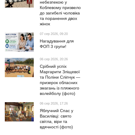
небезпекою у
Коблевому призвело
до загибелі чоловіка
та поранення двох
жінок
07 сер 2026, 09:20
Нагадування для
ФОП 3 групи!
06 сер 2026, 20:26
Срібний успіх
Маргарити Зліщевої
та Поліни Сліпчук —
призерок обласних
змагань із пляжного
волейболу (фото)
06 сер 2026, 17:26
Яблучний Спас у
Василівці: свято
світла, віри та
вдячності (фото)