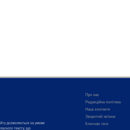
Про нас
Редакційна політика
Наші контакти
Зворотній зв'язок
айту дозволяється за умови
Ключові теги
власного тексту, що