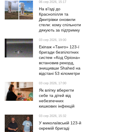
06 сер 2026, 15:17
На в’їзді до
Краснопілля та
Дмитрівки оновили
стели: кому спільноти
дякують за підтримку
03 сер 2026, 19:00
Екіпаж «Танго» 123-ї
бригади безпілотних
систем «Код Оріона»
встановив рекорд,
знищивши Shahed на
відстані 53 кілометри
03 сер 2026, 17:00
Як влітку вберегти
себе та дітей від
небезпечних
кишкових інфекцій
03 сер 2026, 15:32
У миколаївській 123-й
окремій бригаді