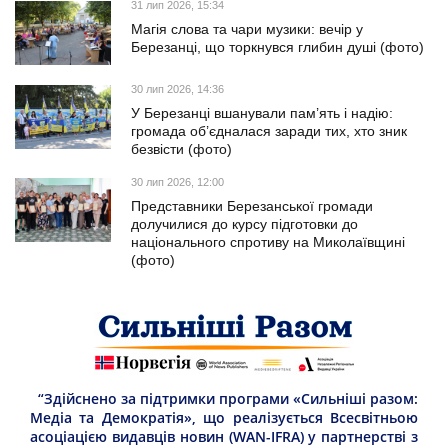
31 лип 2026, 15:34
Магія слова та чари музики: вечір у
Березанці, що торкнувся глибин душі (фото)
30 лип 2026, 14:36
У Березанці вшанували пам’ять і надію:
громада об’єдналася заради тих, хто зник
безвісти (фото)
30 лип 2026, 12:00
Представники Березанської громади
долучилися до курсу підготовки до
національного спротиву на Миколаївщині
(фото)
“Здійснено за підтримки програми «Сильніші разом:
Медіа та Демократія», що реалізується Всесвітньою
асоціацією видавців новин (WAN-IFRA) у партнерстві з