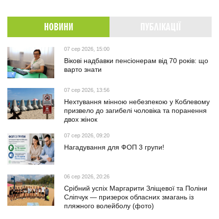
НОВИНИ
ПУБЛІКАЦІЇ
07 сер 2026, 15:00
Вікові надбавки пенсіонерам від 70 років: що
варто знати
07 сер 2026, 13:56
Нехтування мінною небезпекою у Коблевому
призвело до загибелі чоловіка та поранення
двох жінок
07 сер 2026, 09:20
Нагадування для ФОП 3 групи!
06 сер 2026, 20:26
Срібний успіх Маргарити Зліщевої та Поліни
Сліпчук — призерок обласних змагань із
пляжного волейболу (фото)