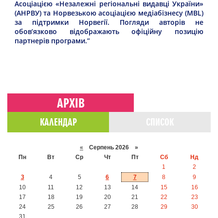
Асоціацією «Незалежні регіональні видавці України»
(АНРВУ) та Норвезькою асоціацією медіабізнесу (MBL)
за підтримки Норвегії. Погляди авторів не
обов’язково відображають офіційну позицію
партнерів програми.”
АРХІВ
КАЛЕНДАР
СПИСОК
«
Серпень 2026 »
Пн
Вт
Ср
Чт
Пт
Сб
Нд
1
2
3
4
5
6
7
8
9
10
11
12
13
14
15
16
17
18
19
20
21
22
23
24
25
26
27
28
29
30
31