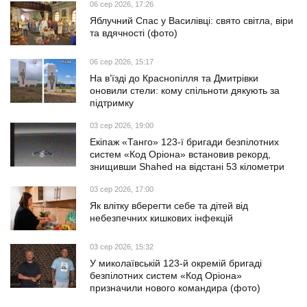
06 сер 2026, 17:26
Яблучний Спас у Василівці: свято світла, віри
та вдячності (фото)
06 сер 2026, 15:17
На в’їзді до Краснопілля та Дмитрівки
оновили стели: кому спільноти дякують за
підтримку
03 сер 2026, 19:00
Екіпаж «Танго» 123-ї бригади безпілотних
систем «Код Оріона» встановив рекорд,
знищивши Shahed на відстані 53 кілометри
03 сер 2026, 17:00
Як влітку вберегти себе та дітей від
небезпечних кишкових інфекцій
03 сер 2026, 15:32
У миколаївській 123-й окремій бригаді
безпілотних систем «Код Оріона»
призначили нового командира (фото)