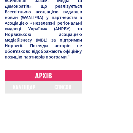
«Сильніші разом: Медіа та
Демократія», що реалізується
Всесвітньою асоціацією видавців
новин (WAN-IFRA) у партнерстві з
Асоціацією «Незалежні регіональні
видавці України» (АНРВУ) та
Норвезькою асоціацією
медіабізнесу (MBL) за підтримки
Норвегії. Погляди авторів не
обов’язково відображають офіційну
позицію партнерів програми.”
АРХІВ
КАЛЕНДАР
СПИСОК