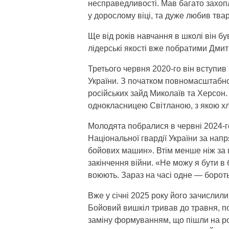
несправедливості. Мав багато захоп
у дорослому віці, та дуже любив тва
Ще від років навчання в школі він бу
лідерські якості вже побратими Дми
Третього червня 2020-го він вступив 
України. З початком повномасштабн
російських зайд Миколаїв та Херсон.
однокласницею Світланою, з якою хл
Молодята побралися в червні 2024-го
Національної гвардії України за нап
бойових машин». Втім менше ніж за п
закінчення війни. «Не можу я бути в
воюють. Зараз на часі одне — бороть
Вже у січні 2025 року його зачислил
Бойовий вишкіл тривав до травня, п
заміну формуванням, що пішли на рот