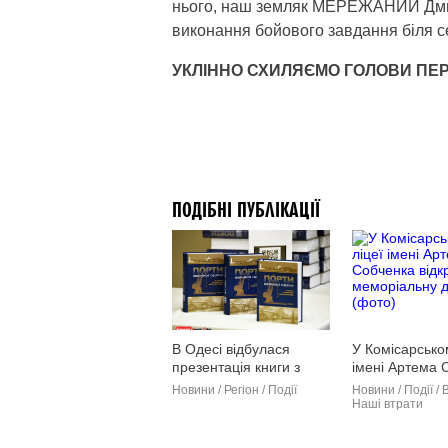
нього, наш земляк МЕРЕЖАНИЙ Дмитр
виконання бойового завдання біля 
УКЛІННО СХИЛЯЄМО ГОЛОВИ ПЕ
ПОДІБНІ ПУБЛІКАЦІЇ
В Одесі відбулася
У Комісарсько
презентація книги з
імені Артема 
історії портів регіону
відкрили мемо
Новини / Регіон / Події
Новини / Події / В
дошку (фото)
Наші втрати