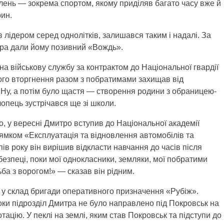
лень — зокрема спортом, якому приділяв багато часу вже й
рин.
в лідером серед однолітків, залишався таким і надалі. За
тра дали йому позивний «Вождь».
на військову службу за контрактом до Національної гвардії
ого вторгнення разом з побратимами захищав від
 Ну, а потім було щастя — створення родини з обраницею-
опець зустрічався ще зі школи.
, у вересні Дмитро вступив до Національної академії
рямком «Експлуатація та відновлення автомобілів та
ів року він вирішив відкласти навчання до часів після
 безпеці, поки мої однокласники, земляки, мої побратими
ба з ворогом!» — сказав він рідним.
и у склад бригади оперативного призначення «Рубіж».
оки підрозділ Дмитра не було направлено під Покровськ на
ацію. У пеклі на землі, яким став Покровськ та підступи до