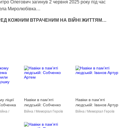
о Олегович загинув 2 червня 2025 року під час
села Миролюбівка…
РЕД КОЖНИМ ВТРАЧЕНИМ НА ВІЙНІ ЖИТТЯМ…
му ліцеї
Навіки в пам’яті
Навіки в пам’яті
Собченка
людській: Собченко
людській: Іванов Артур
ріальну
Артем
ійна /
Війна / Меморіал Героїв
Війна / Меморіал Героїв