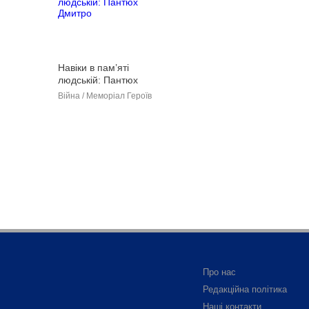
Навіки в пам’яті
людській: Пантюх
Дмитро
Війна / Меморіал Героїв
Про нас
Редакційна політика
Наші контакти