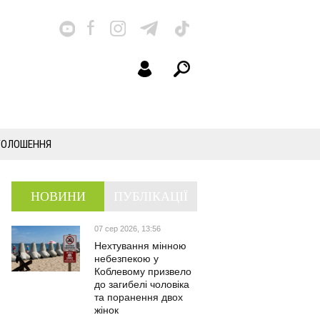
ГОЛОШЕННЯ
НОВИНИ
ПУБЛІКАЦІЇ
07 сер 2026, 13:56
Нехтування мінною
небезпекою у
Коблевому призвело
до загибелі чоловіка
та поранення двох
жінок