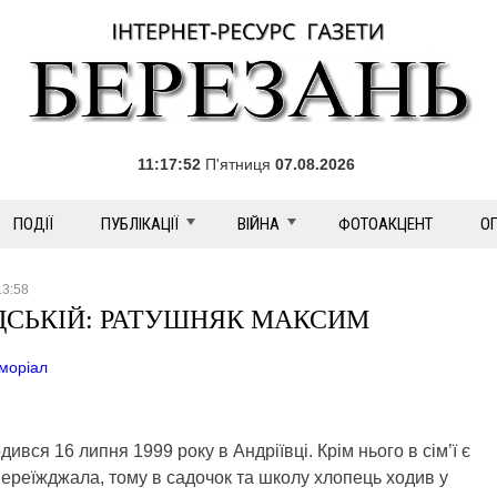
11:17:52
П'ятниця
07.08.2026
ПОДІЇ
ПУБЛІКАЦІЇ
ВІЙНА
ФОТОАКЦЕНТ
О
13:58
ДСЬКІЙ: РАТУШНЯК МАКСИМ
моріал
я 16 липня 1999 року в Андріївці. Крім нього в сім’ї є
реїжджала, тому в садочок та школу хлопець ходив у