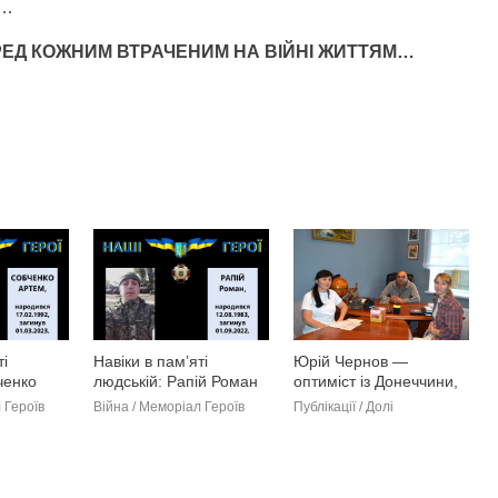
ю…
РЕД КОЖНИМ ВТРАЧЕНИМ НА ВІЙНІ ЖИТТЯМ…
ті
Навіки в пам’яті
Юрій Чернов —
ченко
людській: Рапій Роман
оптиміст із Донеччини,
який попри все працює
 Героїв
Війна / Меморіал Героїв
Публікації / Долі
та надіється на краще