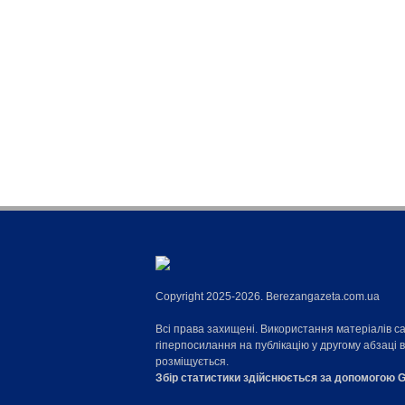
Copyright 2025-2026. Berezangazeta.com.ua
Всі права захищені. Використання матеріалів с
гіперпосилання на публікацію у другому абзаці 
розміщується.
Збір статистики здійснюється за допомогою G