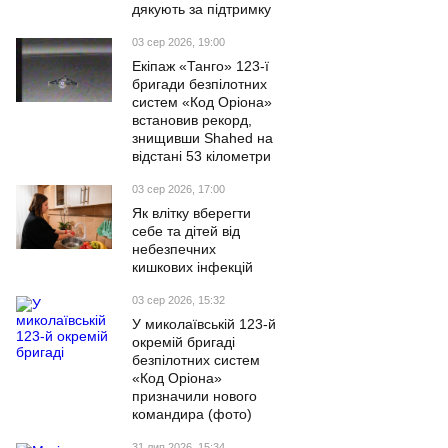
дякують за підтримку
03 сер 2026, 19:00
Екіпаж «Танго» 123-ї
бригади безпілотних
систем «Код Оріона»
встановив рекорд,
знищивши Shahed на
відстані 53 кілометри
03 сер 2026, 17:00
Як влітку вберегти
себе та дітей від
небезпечних
кишкових інфекцій
03 сер 2026, 15:32
У миколаївській 123-й
окремій бригаді
безпілотних систем
«Код Оріона»
призначили нового
командира (фото)
31 лип 2026, 15:34