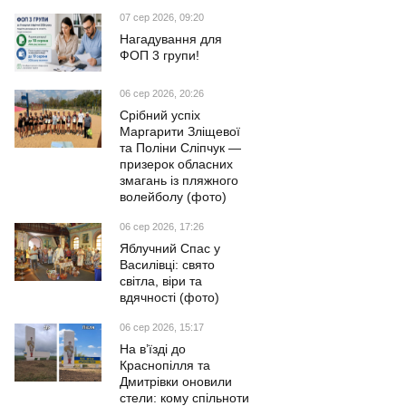
07 сер 2026, 09:20
Нагадування для
ФОП 3 групи!
06 сер 2026, 20:26
Срібний успіх
Маргарити Зліщевої
та Поліни Сліпчук —
призерок обласних
змагань із пляжного
волейболу (фото)
06 сер 2026, 17:26
Яблучний Спас у
Василівці: свято
світла, віри та
вдячності (фото)
06 сер 2026, 15:17
На в’їзді до
Краснопілля та
Дмитрівки оновили
стели: кому спільноти