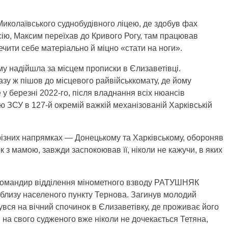
 Миколаївського суднобудівного ліцею, де здобув фах
ю, Максим переїхав до Кривого Рогу, там працював
ечити себе матеріально й міцно «стати на ноги».
му надійшла за місцем прописки в Єлизаветівці.
зу ж пішов до місцевого райвійськкомату, де йому
 у березні 2022-го, після владнання всіх нюансів
 ЗСУ в 127-й окремій важкій механізованій Харківській
 різних напрямках — Донецькому та Харківському, обороняв
к з мамою, завжди заспокоював її, ніколи не кажучи, в яких
, командир відділення мінометного взводу РАТУШНЯК
близу населеного пункту Тернова. Загинув молодий
увся на вічний спочинок в Єлизаветівку, де проживає його
і на свого судженого вже ніколи не дочекається Тетяна,