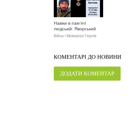
Навіки в пам’яті
людській: Яворський
Ярослав
Війна / Меморіал Героїв
КОМЕНТАРІ ДО НОВИНИ
ДОДАТИ КОМЕНТАР