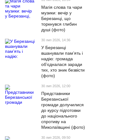
Магія слова та чари
музики: вечір у
Березанці, що
торкнувся глибин
душі (фото)
30 лип 2026, 14:36
У Березанці
вшанували пам’ять і
надію: громада
об’єдналася заради
тих, хто зник безвісти
(фото)
30 лип 2026, 12:00
Представники
Березанської
громади долучилися
до курсу підготовки
до національного
спротиву на
Миколаївщині (фото)
30 лип 2026, 09:50