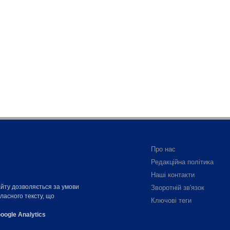
Про нас
Редакційна політика
Наші контакти
айту дозволяється за умови
Зворотній зв'язок
власного тексту, що
Ключові теги
oogle Analytics