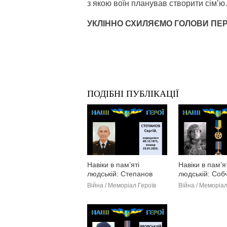
з якою воїн планував створити сім’
УКЛІННО СХИЛЯЄМО ГОЛОВИ ПЕ
ПОДІБНІ ПУБЛІКАЦІЇ
Навіки в пам’яті
Навіки в пам’я
людській: Степанов
людській: Соб
Сергій
Артем
Війна / Меморіал Героїв
Війна / Меморіал