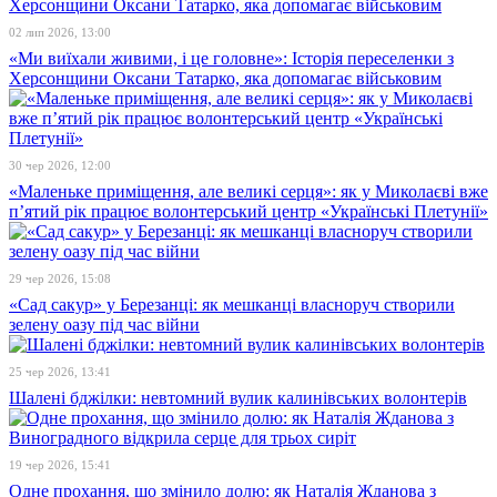
02 лип 2026, 13:00
«Ми виїхали живими, і це головне»: Історія переселенки з
Херсонщини Оксани Татарко, яка допомагає військовим
30 чер 2026, 12:00
«Маленьке приміщення, але великі серця»: як у Миколаєві вже
п’ятий рік працює волонтерський центр «Українські Плетунії»
29 чер 2026, 15:08
«Сад сакур» у Березанці: як мешканці власноруч створили
зелену оазу під час війни
25 чер 2026, 13:41
Шалені бджілки: невтомний вулик калинівських волонтерів
19 чер 2026, 15:41
Одне прохання, що змінило долю: як Наталія Жданова з