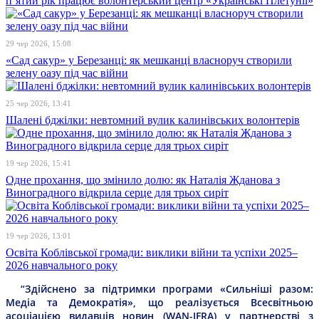
п’ятий рік працює волонтерський центр «Українські Плетунії»
29 чер 2026, 15:08
«Сад сакур» у Березанці: як мешканці власноруч створили
зелену оазу під час війни
25 чер 2026, 13:41
Шалені бджілки: невтомний вулик калинівських волонтерів
19 чер 2026, 15:41
Одне прохання, що змінило долю: як Наталія Жданова з
Виноградного відкрила серце для трьох сиріт
19 чер 2026, 13:01
Освіта Коблівської громади: виклики війни та успіхи 2025–
2026 навчального року
“Здійснено за підтримки програми «Сильніші разом:
Медіа та Демократія», що реалізується Всесвітньою
асоціацією видавців новин (WAN-IFRA) у партнерстві з