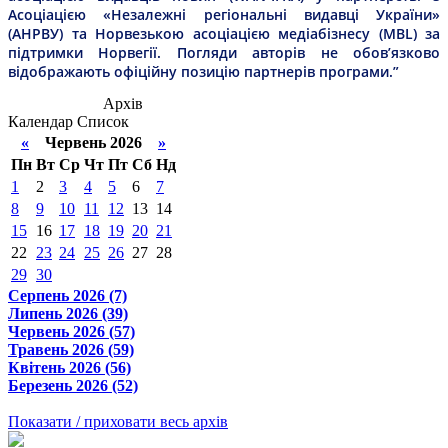
Асоціацією «Незалежні регіональні видавці України»
(АНРВУ) та Норвезькою асоціацією медіабізнесу (MBL) за
підтримки Норвегії. Погляди авторів не обов’язково
відображають офіційну позицію партнерів програми.”
Архів
Календар
Список
«
Червень 2026
»
Пн
Вт
Ср
Чт
Пт
Сб
Нд
1
2
3
4
5
6
7
8
9
10
11
12
13
14
15
16
17
18
19
20
21
22
23
24
25
26
27
28
29
30
Серпень 2026 (7)
Липень 2026 (39)
Червень 2026 (57)
Травень 2026 (59)
Квітень 2026 (56)
Березень 2026 (52)
Показати / приховати весь архів