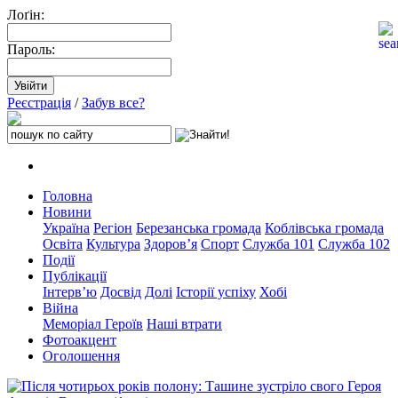
Лоґін:
Пароль:
Реєстрація
/
Забув все?
Головна
Новини
Україна
Регіон
Березанська громада
Коблівська громада
Освіта
Культура
Здоров’я
Спорт
Служба 101
Служба 102
Події
Публікації
Інтерв’ю
Досвід
Долі
Історії успіху
Хобі
Війна
Меморіал Героїв
Наші втрати
Фотоакцент
Оголошення