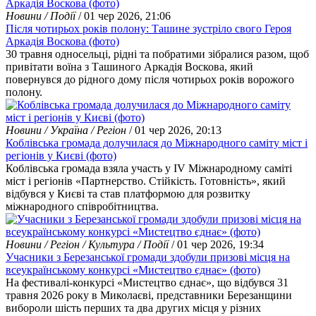
Новини / Події
/ 01 чер 2026, 21:06
Після чотирьох років полону: Ташине зустріло свого Героя
Аркадія Воскова (фото)
30 травня односельці, рідні та побратими зібралися разом, щоб
привітати воїна з Ташиного Аркадія Воскова, який
повернувся до рідного дому після чотирьох років ворожого
полону.
Новини / Україна / Регіон
/ 01 чер 2026, 20:13
Коблівська громада долучилася до Міжнародного саміту міст і
регіонів у Києві (фото)
Коблівська громада взяла участь у IV Міжнародному саміті
міст і регіонів «Партнерство. Стійкість. Готовність», який
відбувся у Києві та став платформою для розвитку
міжнародного співробітництва.
Новини / Регіон / Культура / Події
/ 01 чер 2026, 19:34
Учасники з Березанської громади здобули призові місця на
всеукраїнському конкурсі «Мистецтво єднає» (фото)
На фестивалі-конкурсі «Мистецтво єднає», що відбувся 31
травня 2026 року в Миколаєві, представники Березанщини
вибороли шість перших та два других місця у різних