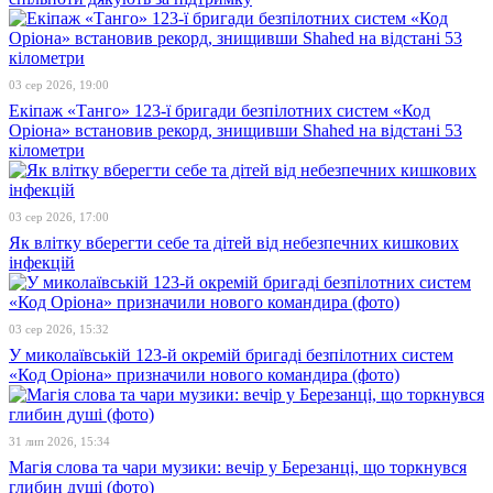
03 сер 2026, 19:00
Екіпаж «Танго» 123-ї бригади безпілотних систем «Код
Оріона» встановив рекорд, знищивши Shahed на відстані 53
кілометри
03 сер 2026, 17:00
Як влітку вберегти себе та дітей від небезпечних кишкових
інфекцій
03 сер 2026, 15:32
У миколаївській 123-й окремій бригаді безпілотних систем
«Код Оріона» призначили нового командира (фото)
31 лип 2026, 15:34
Магія слова та чари музики: вечір у Березанці, що торкнувся
глибин душі (фото)