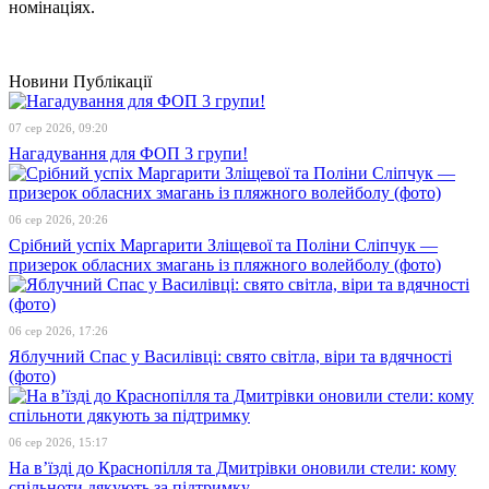
номінаціях.
Новини
Публікації
07 сер 2026, 09:20
Нагадування для ФОП 3 групи!
06 сер 2026, 20:26
Срібний успіх Маргарити Зліщевої та Поліни Сліпчук —
призерок обласних змагань із пляжного волейболу (фото)
06 сер 2026, 17:26
Яблучний Спас у Василівці: свято світла, віри та вдячності
(фото)
06 сер 2026, 15:17
На в’їзді до Краснопілля та Дмитрівки оновили стели: кому
спільноти дякують за підтримку