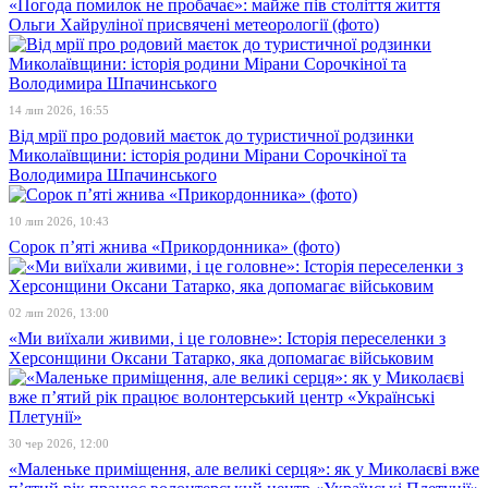
«Погода помилок не пробачає»: майже пів століття життя
Ольги Хайруліної присвячені метеорології (фото)
14 лип 2026, 16:55
Від мрії про родовий маєток до туристичної родзинки
Миколаївщини: історія родини Мірани Сорочкіної та
Володимира Шпачинського
10 лип 2026, 10:43
Сорок п’яті жнива «Прикордонника» (фото)
02 лип 2026, 13:00
«Ми виїхали живими, і це головне»: Історія переселенки з
Херсонщини Оксани Татарко, яка допомагає військовим
30 чер 2026, 12:00
«Маленьке приміщення, але великі серця»: як у Миколаєві вже