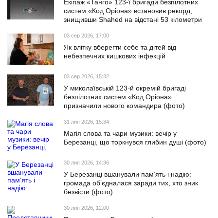
Екіпаж «Танго» 123-ї бригади безпілотних
систем «Код Оріона» встановив рекорд,
знищивши Shahed на відстані 53 кілометри
03 сер 2026, 17:00
Як влітку вберегти себе та дітей від
небезпечних кишкових інфекцій
03 сер 2026, 15:32
У миколаївській 123-й окремій бригаді
безпілотних систем «Код Оріона»
призначили нового командира (фото)
31 лип 2026, 15:34
Магія слова та чари музики: вечір у
Березанці, що торкнувся глибин душі (фото)
30 лип 2026, 14:36
У Березанці вшанували пам’ять і надію:
громада об’єдналася заради тих, хто зник
безвісти (фото)
30 лип 2026, 12:00