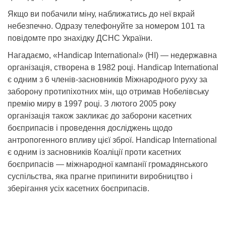
Якщо ви побачили міну, наближатись до неї вкрай
небезпечно. Одразу телефонуйте за номером 101 та
повідомте про знахідку ДСНС України.
Нагадаємо, «Handicap International» (HI) — недержавна
організація, створена в 1982 році. Handicap International
є одним з 6 членів-засновників Міжнародного руху за
заборону протипіхотних мін, що отримав Нобелівську
премію миру в 1997 році. З лютого 2005 року
організація також закликає до заборони касетних
боєприпасів і проведення досліджень щодо
антропогенного впливу цієї зброї. Handicap International
є одним із засновників Коаліції проти касетних
боєприпасів — міжнародної кампанії громадянського
суспільства, яка прагне припинити виробництво і
зберігання усіх касетних боєприпасів.