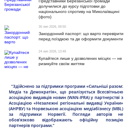
Представники Березанської громади
долучилися до курсу підготовки до
національного спротиву на Миколаївщині
(фото)
30 лип 2026, 09:50
Закордонний паспорт: що варто перевірити
перед поїздкою та де оформити документи
24 лип 2026, 13:49
Купайтеся лише у дозволених місцях — не
ризикуйте своїм життям
“Здійснено за підтримки програми «Сильніші разом:
Медіа та Демократія», що реалізується Всесвітньою
асоціацією видавців новин (WAN-IFRA) у партнерстві з
Асоціацією «Незалежні регіональні видавці України»
(АНРВУ) та Норвезькою асоціацією медіабізнесу (MBL)
за підтримки Норвегії. Погляди авторів не
обов’язково відображають офіційну позицію
партнерів програми.”