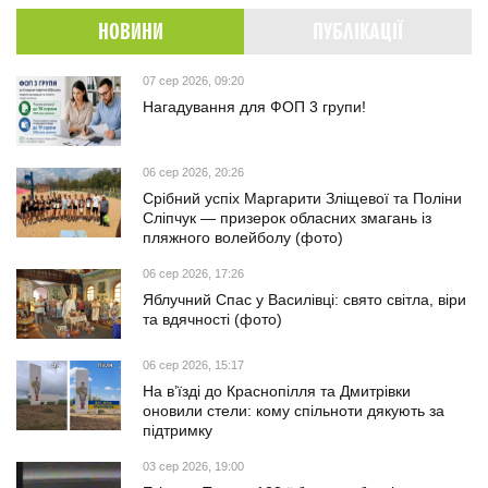
НОВИНИ
ПУБЛІКАЦІЇ
07 сер 2026, 09:20
Нагадування для ФОП 3 групи!
06 сер 2026, 20:26
Срібний успіх Маргарити Зліщевої та Поліни
Сліпчук — призерок обласних змагань із
пляжного волейболу (фото)
06 сер 2026, 17:26
Яблучний Спас у Василівці: свято світла, віри
та вдячності (фото)
06 сер 2026, 15:17
На в’їзді до Краснопілля та Дмитрівки
оновили стели: кому спільноти дякують за
підтримку
03 сер 2026, 19:00