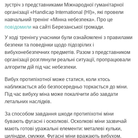
зустріч з представниками Міжнародної гуманітарної
організації «Handicap International (HI)», які провели
навчальний тренінг «Мінна небезпека». Про це
повідомили
на сайті Березанської громади.
У ході тренінгу учасники були ознайомлені з правилами
безпеки та поведінки щодо підозрілих і
вибухонебезпечних предметів. Разом з представником
організації розглянули реальні ситуації, пропрацювали
алгоритм дій під час небезпеки.
Вибух протипіхотної може статися, коли хтось
наближається або безпосередньо торкається до міни.
Під час вибуху міна може покалічити або завдати
летальних наслідків.
За способом завдання шкоди протипіхотні міни
бувають фугасні і осколкові. Осколкові міни зазвичай
мають готові уражальні елементи: металеві кульки,
циліндри, смужки. Фугасні міни вражають вибухом.