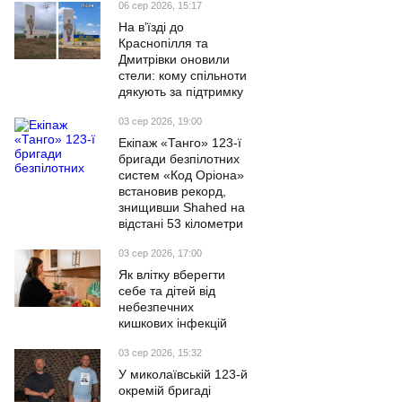
06 сер 2026, 15:17
На в’їзді до
Краснопілля та
Дмитрівки оновили
стели: кому спільноти
дякують за підтримку
03 сер 2026, 19:00
Екіпаж «Танго» 123-ї
бригади безпілотних
систем «Код Оріона»
встановив рекорд,
знищивши Shahed на
відстані 53 кілометри
03 сер 2026, 17:00
Як влітку вберегти
себе та дітей від
небезпечних
кишкових інфекцій
03 сер 2026, 15:32
У миколаївській 123-й
окремій бригаді