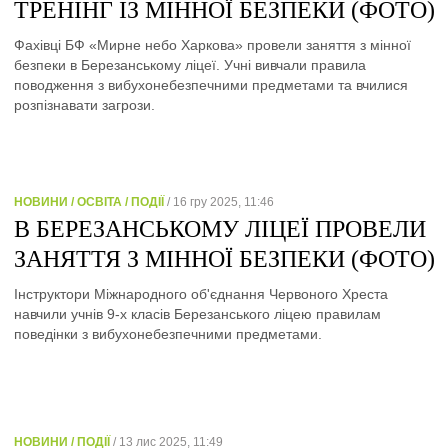
ТРЕНІНГ ІЗ МІННОЇ БЕЗПЕКИ (ФОТО)
Фахівці БФ «Мирне небо Харкова» провели заняття з мінної
безпеки в Березанському ліцеї. Учні вивчали правила
поводження з вибухонебезпечними предметами та вчилися
розпізнавати загрози.
НОВИНИ / ОСВІТА / ПОДІЇ
/ 16 гру 2025, 11:46
В БЕРЕЗАНСЬКОМУ ЛІЦЕЇ ПРОВЕЛИ
ЗАНЯТТЯ З МІННОЇ БЕЗПЕКИ (ФОТО)
Інструктори Міжнародного об'єднання Червоного Хреста
навчили учнів 9-х класів Березанського ліцею правилам
поведінки з вибухонебезпечними предметами.
НОВИНИ / ПОДІЇ
/ 13 лис 2025, 11:49