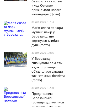
безпілотних систем
«Код Оріона»
призначили нового
командира (фото)
31 лип 2026, 15:34
Магія слова та чари
музики: вечір у
Березанці, що
торкнувся глибин
душі (фото)
30 лип 2026, 14:36
У Березанці
вшанували пам’ять і
надію: громада
об’єдналася заради
тих, хто зник безвісти
(фото)
30 лип 2026, 12:00
Представники
Березанської
громади долучилися
до курсу підготовки