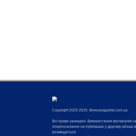
Copyright 2025-2026. Berezangazeta.com.ua
Всі права захищені. Використання матеріалів с
гіперпосилання на публікацію у другому абзаці 
розміщується.