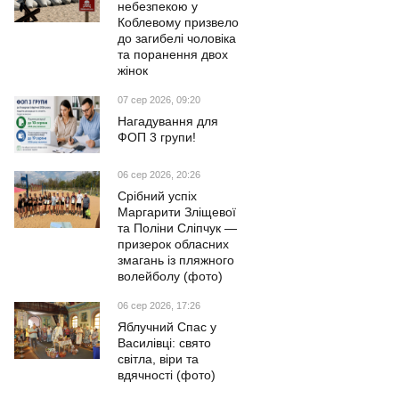
небезпекою у
Коблевому призвело
до загибелі чоловіка
та поранення двох
жінок
07 сер 2026, 09:20
Нагадування для
ФОП 3 групи!
06 сер 2026, 20:26
Срібний успіх
Маргарити Зліщевої
та Поліни Сліпчук —
призерок обласних
змагань із пляжного
волейболу (фото)
06 сер 2026, 17:26
Яблучний Спас у
Василівці: свято
світла, віри та
вдячності (фото)