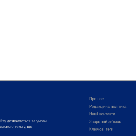
Про нас
Редакційна політика
Наші контакти
айту дозволяється за умови
Зворотній зв'язок
власного тексту, що
Ключові теги