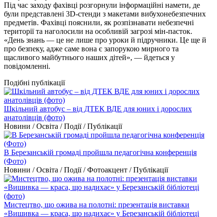
Під час заходу фахівці розгорнули інформаційні намети, де
були представлені 3D-стенди з макетами вибухонебезпечних
предметів. Фахівці пояснили, як розпізнавати небезпечні
території та наголосили на особливій загрозі мін-пасток.
«День знань — це не лише про уроки й підручники. Це ще й
про безпеку, адже саме вона є запорукою мирного та
щасливого майбутнього наших дітей», — йдеться у
повідомленні.
Подібні публікації
Шкільний автобус – від ДТЕК ВДЕ для юних і дорослих
анатолівців (фото)
Новини / Освіта / Події / Публікації
В Березанській громаді пройшла педагогічна конференція
(Фото)
Новини / Освіта / Події / Фотоакцент / Публікації
Мистецтво, що ожива на полотні: презентація виставки
«Вишивка — краса, що надихає» у Березанській бібліотеці