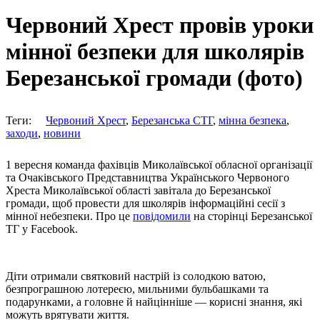
Червоний Хрест провів уроки
мінної безпеки для школярів
Березанської громади (фото)
Теги:
Червоний Хрест
,
Березанська СТГ
,
мінна безпека
,
заходи
,
новини
1 вересня команда фахівців Миколаївської обласної організації
та Очаківського Представництва Українського Червоного
Хреста Миколаївської області завітала до Березанської
громади, щоб провести для школярів інформаційні сесії з
мінної небезпеки. Про це
повідомили
на сторінці Березанської
ТГ у Facebook.
Діти отримали святковий настрій із солодкою ватою,
безпрограшною лотереєю, мильними бульбашками та
подарунками, а головне й найцінніше — корисні знання, які
можуть врятувати життя.