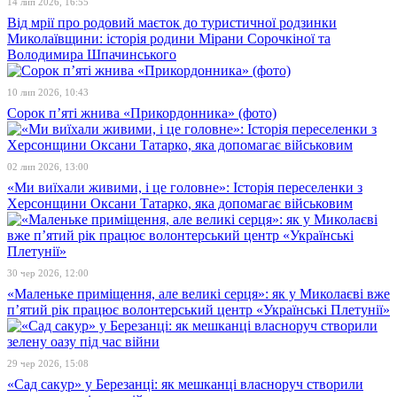
14 лип 2026, 16:55
Від мрії про родовий маєток до туристичної родзинки
Миколаївщини: історія родини Мірани Сорочкіної та
Володимира Шпачинського
10 лип 2026, 10:43
Сорок п’яті жнива «Прикордонника» (фото)
02 лип 2026, 13:00
«Ми виїхали живими, і це головне»: Історія переселенки з
Херсонщини Оксани Татарко, яка допомагає військовим
30 чер 2026, 12:00
«Маленьке приміщення, але великі серця»: як у Миколаєві вже
п’ятий рік працює волонтерський центр «Українські Плетунії»
29 чер 2026, 15:08
«Сад сакур» у Березанці: як мешканці власноруч створили