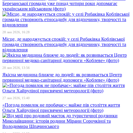
Березанської громади уже понад чотири роки допомагає
українським військовим (фото)
28 лип 2026, 16:28
Місце, де народжується спокій: у селі Рибаківка Коблівської
громади створюють етносадибу для відпочинку, творчості та
відновлення
28 лип 2026, 13:56
Якісна медицина ближче до людей: як розвивається Центр
первинної медико-санітарної допомоги «Коблеве» (фото)
27 лип 2026, 15:40
«Погода помилок не пробачає»: майже пів століття життя
Ольги Хайруліної присвячені метеорології (фото)