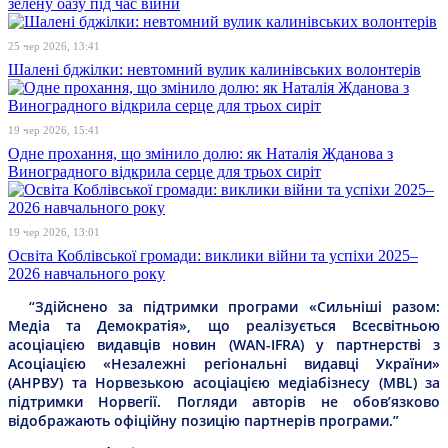
зелену оазу під час війни
25 чер 2026, 13:41
Шалені бджілки: невтомний вулик калинівських волонтерів
19 чер 2026, 15:41
Одне прохання, що змінило долю: як Наталія Жданова з
Виноградного відкрила серце для трьох сиріт
19 чер 2026, 13:01
Освіта Коблівської громади: виклики війни та успіхи 2025–
2026 навчального року
“Здійснено за підтримки програми «Сильніші разом:
Медіа та Демократія», що реалізується Всесвітньою
асоціацією видавців новин (WAN-IFRA) у партнерстві з
Асоціацією «Незалежні регіональні видавці України»
(АНРВУ) та Норвезькою асоціацією медіабізнесу (MBL) за
підтримки Норвегії. Погляди авторів не обов’язково
відображають офіційну позицію партнерів програми.”