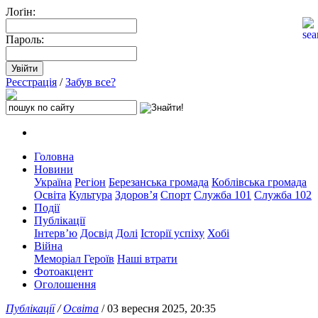
Лоґін:
Пароль:
Реєстрація
/
Забув все?
Головна
Новини
Україна
Регіон
Березанська громада
Коблівська громада
Освіта
Культура
Здоров’я
Спорт
Служба 101
Служба 102
Події
Публікації
Інтерв’ю
Досвід
Долі
Історії успіху
Хобі
Війна
Меморіал Героїв
Наші втрати
Фотоакцент
Оголошення
Публікації
/
Освіта
/ 03 вересня 2025, 20:35