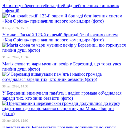
Як влітку вберегти себе та дітей від небезпечних кишкових
інфекцій
03 сер 2026, 15:32
У миколаївській 123-й окремій бригаді безпілотних систем
«Код Оріона» призначили нового командира (фото)
31 лип 2026, 15:34
Магія слова та чари музики: вечір у Березанці, що торкнувся
глибин душі (фото)
30 лип 2026, 14:36
У Березанці вшанували пам’ять і надію: громада об’єдналася
заради тих, хто зник безвісти (фото)
30 лип 2026, 12:00
Представники Березанської громади долучилися до курсу