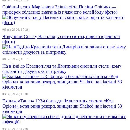
Срібний успіх Маргарити Зліщевої та Поліни Сліпчук —
призерок обласних змагань із пляжного волейболу (фото)
06 сер 2026, 17:26
Яблучний Спас у Василівці: свято світла, віри та вдячності
(фото)
06 сер 2026, 15:17
На в’їзді до Краснопілля та Дмитрівки оновили стели: кому
спільноти дякують за підтримку
03 сер 2026, 19:00
Екіпаж «Танго» 123-ї бригади безпілотних систем «Код
Оріона» встановив рекорд, знищивши Shahed на відстані 53
кілометри
03 сер 2026, 17:00