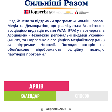
“Здійснено за підтримки програми «Сильніші разом:
Медіа та Демократія», що реалізується Всесвітньою
асоціацією видавців новин (WAN-IFRA) у партнерстві з
Асоціацією «Незалежні регіональні видавці України»
(АНРВУ) та Норвезькою асоціацією медіабізнесу (MBL)
за підтримки Норвегії. Погляди авторів не
обов’язково відображають офіційну позицію
партнерів програми.”
АРХІВ
КАЛЕНДАР
СПИСОК
«
Серпень 2026 »