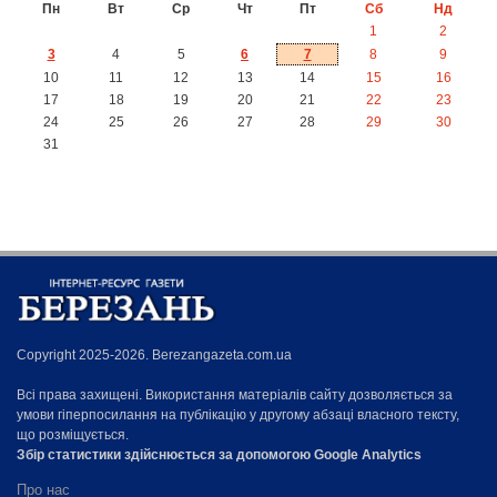
Пн
Вт
Ср
Чт
Пт
Сб
Нд
1
2
3
4
5
6
7
8
9
10
11
12
13
14
15
16
17
18
19
20
21
22
23
24
25
26
27
28
29
30
31
Copyright 2025-2026. Berezangazeta.com.ua
Всі права захищені. Використання матеріалів сайту дозволяється за
умови гіперпосилання на публікацію у другому абзаці власного тексту,
що розміщується.
Збір статистики здійснюється за допомогою Google Analytics
Про нас