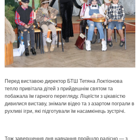
Перед виставою директор БТШ Тетяна Локтіонова
тепло привітала дітей з прийдешнім святом та
побажала їм гарного перегляду. Ліцеїсти з цікавістю
дивилися виставу, знімали відео та з азартом пограли в
рухливі ігри, які підготували їм насамкінець зустрічі.
Тож завершення дня навчання пройшло радісно — з