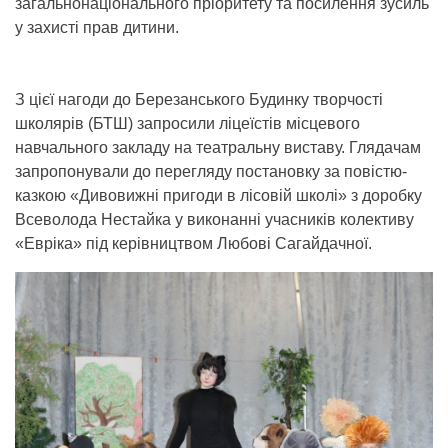
загальнонаціонального пріоритету та посилення зусиль
у захисті прав дитини.
З цієї нагоди до Березанського Будинку творчості
школярів (БТШ) запросили ліцеїстів місцевого
навчального закладу на театральну виставу. Глядачам
запропонували до перегляду постановку за повістю-
казкою «Дивовижні пригоди в лісовій школі» з доробку
Всеволода Нестайка у виконанні учасників колективу
«Евріка» під керівництвом Любові Сагайдачної.