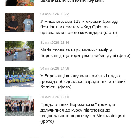
небезпечних кишкових інфекцій
03 сер 2026, 15:32
У миколаївській 123-й окремій бригаді
безпілотних систем «Код Оріона»
призначили нового командира (фото)
31 лип 2026, 15:34
Магія слова та чари музики: вечір у
Березанці, що торкнувся глибин душі (фото)
30 лип 2026, 14:36
У Березанці вшанували пам’ять і надію:
громада об’єдналася заради тих, хто зник
безвісти (фото)
30 лип 2026, 12:00
Представники Березанської громади
долучилися до курсу підготовки до
національного спротиву на Миколаївщині
(фото)