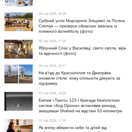
06 сер 2026, 20:26
Срібний успіх Маргарити Зліщевої та Поліни
Сліпчук — призерок обласних змагань із
пляжного волейболу (фото)
06 сер 2026, 17:26
Яблучний Спас у Василівці: свято світла, віри
та вдячності (фото)
06 сер 2026, 15:17
На в’їзді до Краснопілля та Дмитрівки
оновили стели: кому спільноти дякують за
підтримку
03 сер 2026, 19:00
Екіпаж «Танго» 123-ї бригади безпілотних
систем «Код Оріона» встановив рекорд,
знищивши Shahed на відстані 53 кілометри
03 сер 2026, 17:00
Як влітку вберегти себе та дітей від