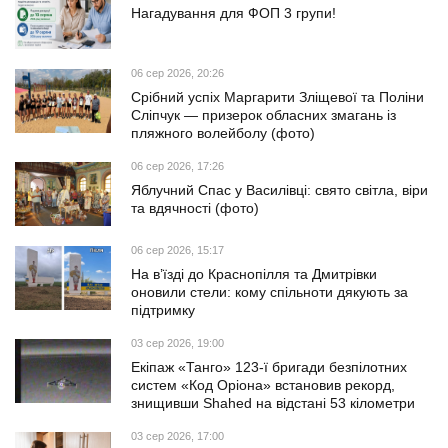
Нагадування для ФОП 3 групи!
06 сер 2026, 20:26
Срібний успіх Маргарити Зліщевої та Поліни
Сліпчук — призерок обласних змагань із
пляжного волейболу (фото)
06 сер 2026, 17:26
Яблучний Спас у Василівці: свято світла, віри
та вдячності (фото)
06 сер 2026, 15:17
На в’їзді до Краснопілля та Дмитрівки
оновили стели: кому спільноти дякують за
підтримку
03 сер 2026, 19:00
Екіпаж «Танго» 123-ї бригади безпілотних
систем «Код Оріона» встановив рекорд,
знищивши Shahed на відстані 53 кілометри
03 сер 2026, 17:00