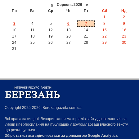
«
Серпень 2026 »
Пн
Вт
Ср
Чт
Пт
Сб
Нд
1
2
3
4
5
6
7
8
9
10
11
12
13
14
15
16
17
18
19
20
21
22
23
24
25
26
27
28
29
30
31
Copyright 2025-2026. Berezangazeta.com.ua
Всі права захищені. Використання матеріалів сайту дозволяється за
умови гіперпосилання на публікацію у другому абзаці власного тексту,
що розміщується.
Збір статистики здійснюється за допомогою Google Analytics