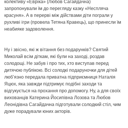
колективу «Евріка» (Любов Сагайдачна)
запропонували їм до перегляду казку «Неспляча
красуня». А в перерві між дійствами діти пограли у
рухливі ігри (провела Тетяна Кравець), що принесли їм
неабияке задоволення.
Ну і звісно, які ж вітання без подарунків? Святий
Миколай всім діткам, які були на заході, роздав
солодощі. Не забув і про тих, хто виступав перед
дитячою публікою. Всі солодкі подаруночки для дітей
люб’язно передала приватна підприємниця Наталія
Яцюх, яка завжди підтримує подібні заходи та
відгукується на прохання про допомогу. Ну, а для своїх
вихованців Катерина Йосипівна Лозова та Любов
Леонідівна Сагайдачна підготували солодкий стіл, чим
дуже порадували юних акторів.