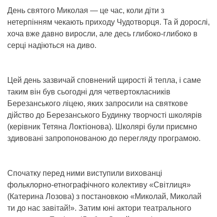
День святого Миколая — це час, коли діти з
нетерпінням чекають приходу Чудотворця. Та й дорослі,
хоча вже давно виросли, але десь глибоко-глибоко в
серці надіються на диво.
Цей день зазвичай сповнений щирості й тепла, і саме
таким він був сьогодні для четвертокласників
Березанського ліцею, яких запросили на святкове
дійство до Березанського Будинку творчості школярів
(керівник Тетяна Локтіонова). Школярі були приємно
здивовані запропонованою до перегляду програмою.
Спочатку перед ними виступили вихованці
фольклорно-етнографічного колективу «Світлиця»
(Катерина Лозова) з постановкою «Миколай, Миколай
ти до нас завітай!». Затим юні актори театрального