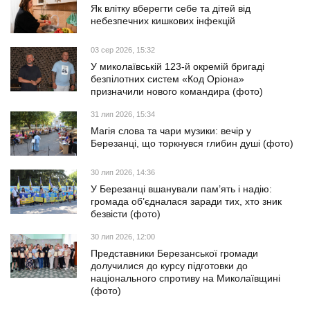
Як влітку вберегти себе та дітей від
небезпечних кишкових інфекцій
03 сер 2026, 15:32
У миколаївській 123-й окремій бригаді
безпілотних систем «Код Оріона»
призначили нового командира (фото)
31 лип 2026, 15:34
Магія слова та чари музики: вечір у
Березанці, що торкнувся глибин душі (фото)
30 лип 2026, 14:36
У Березанці вшанували пам’ять і надію:
громада об’єдналася заради тих, хто зник
безвісти (фото)
30 лип 2026, 12:00
Представники Березанської громади
долучилися до курсу підготовки до
національного спротиву на Миколаївщині
(фото)