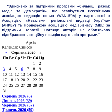
“Здійснено за підтримки програми «Сильніші разом:
Медіа та Демократія», що реалізується Всесвітньою
асоціацією видавців новин (WAN-IFRA) у партнерстві з
Асоціацією «Незалежні регіональні видавці України»
(АНРВУ) та Норвезькою асоціацією медіабізнесу (MBL) за
підтримки Норвегії. Погляди авторів не обов’язково
відображають офіційну позицію партнерів програми.”
Архів
Календар
Список
«
Серпень 2026 »
Пн
Вт
Ср
Чт
Пт
Сб
Нд
1
2
3
4
5
6
7
8
9
10
11
12
13
14
15
16
17
18
19
20
21
22
23
24
25
26
27
28
29
30
31
Серпень 2026 (6)
Липень 2026 (39)
Червень 2026 (57)
Травень 2026 (59)