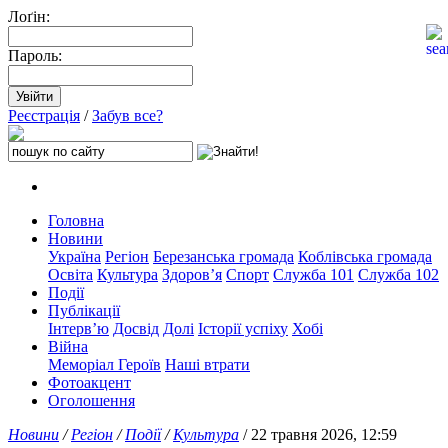
Лоґін:
Пароль:
Реєстрація
/
Забув все?
Головна
Новини
Україна
Регіон
Березанська громада
Коблівська громада
Освіта
Культура
Здоров’я
Спорт
Служба 101
Служба 102
Події
Публікації
Інтерв’ю
Досвід
Долі
Історії успіху
Хобі
Війна
Меморіал Героїв
Наші втрати
Фотоакцент
Оголошення
Новини
/
Регіон
/
Події
/
Культура
/ 22 травня 2026, 12:59