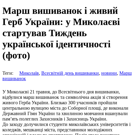
Марш вишиванок і живий
Герб України: у Миколаєві
стартував Тиждень
української ідентичності
(фото)
Теги:
Миколаїв
,
Всесвітній день вишиванки
,
новини
,
Марш
вишиванок
У Миколаєві 21 травня, до Всесвітнього дня вишиванки,
відбулися марш вишиванок та символічна акція зі створення
живого Герба України. Близько 300 учасників пройшли
центральною вулицею міста до Соборної площі, де виконали
Державний Гімн України та хвилиною мовчання вшанували
пам’ять полеглих Захисників і Захисниць України.
До заходу долучилися студенти миколаївських університетів і
коледжів, мешканці міста, представники молодіжних