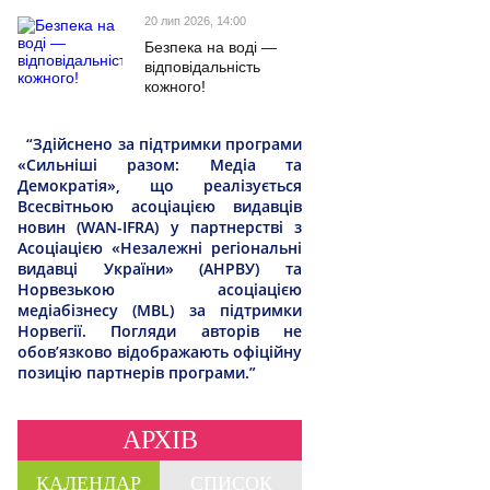
20 лип 2026, 14:00
Безпека на воді —
відповідальність
кожного!
“Здійснено за підтримки програми
«Сильніші разом: Медіа та
Демократія», що реалізується
Всесвітньою асоціацією видавців
новин (WAN-IFRA) у партнерстві з
Асоціацією «Незалежні регіональні
видавці України» (АНРВУ) та
Норвезькою асоціацією
медіабізнесу (MBL) за підтримки
Норвегії. Погляди авторів не
обов’язково відображають офіційну
позицію партнерів програми.”
АРХІВ
КАЛЕНДАР
СПИСОК