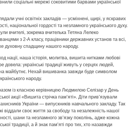
овнили соціальні мережі соковитими барвами української
дали учні освітніх закладів — усміхнені, щирі, у яскравих
ті, національної гордості та незламного українського духу.
нули вчителі, зокрема вчителька Тетяна Лелеко
ванцями з 2-А класу, працівники державних установ та всі,
еже духовну спадщину нашого народу.
од нації, наша історія, молитва, вишита нитками любові
ре довела: українські традиції живуть у серцях людей,
 на майбутнє. Нехай вишиванка завжди буде символом
українського народу.
 разом із класною керівницею Людмилою Селізар у День
кої акції «Вишита стрічка пам’яті». Діти прив’язували
Захисників України — випускників навчального закладу. Так
кі віддали своє життя за свободу та незалежність нашої
ості, шани та незламного зв’язку поколінь, адже кожна
ької традиції, а й знак пам’яті про тих, хто назавжди