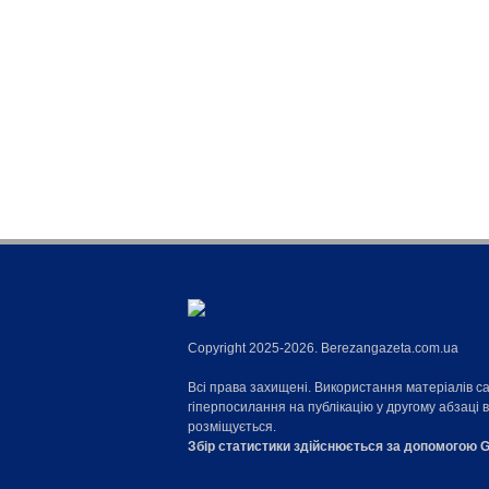
Copyright 2025-2026. Berezangazeta.com.ua
Всі права захищені. Використання матеріалів с
гіперпосилання на публікацію у другому абзаці 
розміщується.
Збір статистики здійснюється за допомогою G