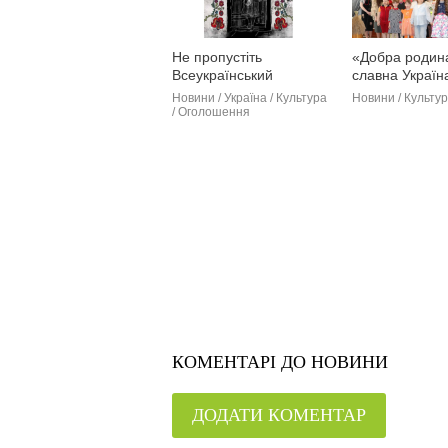
Не пропустіть
«Добра родин
Всеукраїнський
славна Україна
фотоконкурс до 20-
Березанськом
Новини / Україна / Культура
Новини / Культура
річчя Всесвітнього дня
пройшло свят
/ Оголошення
вишиванки
родинного теп
дитячих талан
КОМЕНТАРІ ДО НОВИНИ
ДОДАТИ КОМЕНТАР