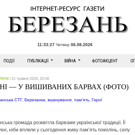
11:33:27
Четвер
06.08.2026
ПОДІЇ
ПУБЛІКАЦІЇ
ВІЙНА
ФОТОАКЦЕНТ
О
РАТИ
/ 21 травня 2026, 20:08
НІ — У ВИШИВАНИХ БАРВАХ (ФОТО)
анська СТГ
,
Березанка
,
вшанування
,
пам'ять
,
Герої
ська громада розквітла барвами української традиції. Її
кні, ніби вплели у сьогодення живу пам’ять поколінь, силу