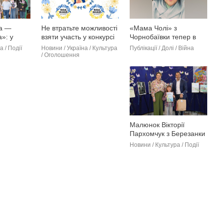
а —
Не втратьте можливості
«Мама Чолі» з
»: у
взяти участь у конкурсі
Чорнобаївки тепер в
у БТШ
Рибаківці: історія
 / Події
Новини / Україна / Культура
Публікації / Долі / Війна
о
незламності
/ Оголошення
ла й
волонтерки й активістки
тів (фото)
(фото)
Малюнок Вікторії
Пархомчук з Березанки
відзначений першим
Новини / Культура / Події
місцем на
міжнародному конкурсі