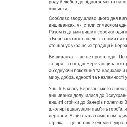
роду й любов до рідної землі та нап
вишивки.
Особливо зворушливо цього дня вигля
вишиванках, які стали символом єднос
Разом із дітьми вишиті сорочки одяг
з Березанського ліцею зі своїми вихо
хто шанує українські традиції й бер
Вишиванка — це не просто одяг. Це к
та віри. І сьогодні Березанщина вкот
об’єднуючи покоління та надихаючи
миру, добра, єдності та незламності 
Учні 6-Б класу Березанського ліцею
вишиванки долучилися до Всеукраїнсь
вишиті стрічки до банерів полеглих 
школярі вшанували пам’ять героїв, я
держави. Акція стала символом вдячн
стрічка — це не лише елемент українс