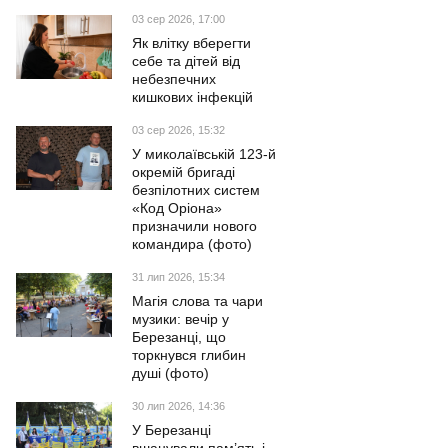
03 сер 2026, 17:00
Як влітку вберегти
себе та дітей від
небезпечних
кишкових інфекцій
03 сер 2026, 15:32
У миколаївській 123-й
окремій бригаді
безпілотних систем
«Код Оріона»
призначили нового
командира (фото)
31 лип 2026, 15:34
Магія слова та чари
музики: вечір у
Березанці, що
торкнувся глибин
душі (фото)
30 лип 2026, 14:36
У Березанці