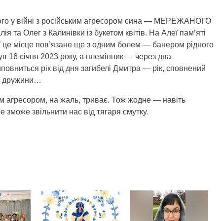
лого у війні з російським агресором сина — МЕРЕЖАНОГО
я та Олег з Калинівки із букетом квітів. На Алеї пам’яті
ї це місце пов’язане ще з одним болем — банером рідного
в 16 січня 2023 року, а племінник — через два
повниться рік від дня загибелі Дмитра — рік, сповнений
ої дружини…
ким агресором, на жаль, триває. Тож жодне — навіть
 зможе звільнити нас від тягаря смутку.