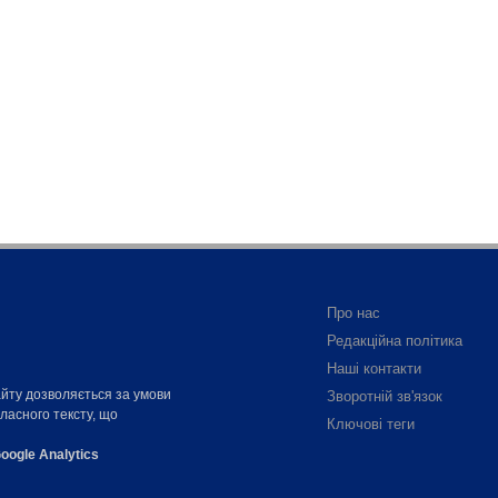
Про нас
Редакційна політика
Наші контакти
айту дозволяється за умови
Зворотній зв'язок
власного тексту, що
Ключові теги
oogle Analytics