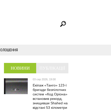
ГОЛОШЕННЯ
НОВИНИ
ПУБЛІКАЦІЇ
03 сер 2026, 19:00
Екіпаж «Танго» 123-ї
бригади безпілотних
систем «Код Оріона»
встановив рекорд,
знищивши Shahed на
відстані 53 кілометри