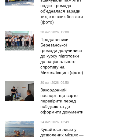
вшанували пам’ять і
надію: громада
об’єдналася заради
тих, хто зник безвісти
(фото)
30 лип 2026, 12:00
Представники
Березанської
громади долучилися
до курсу підготовки
до національного
спротиву на
Миколаївщині (фото)
30 лип 2026, 09:50
Закордонний
паспорт: що варто
перевірити перед
поїздкою та де
оформити документи
24 лип 2026, 13:49
Купайтеся лише у
дозволених місцях —