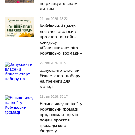
не ризикуйте своїм
життям
24 лип 2026, 13:22
Коблівський центр
дозвілля оголосив
про старт онлайн-
конкурсу
«Соняшникове літо
Коблівської громади»
22 лип 2026, 10:57
Запускайте власний
бізнес: старт набору
на тренінги для
молоді
21 лип 2026, 15:17
Більше часу на ідеї: у
Коблівській громаді
продовжили термін
подачі проєктів
громадського
бюджету