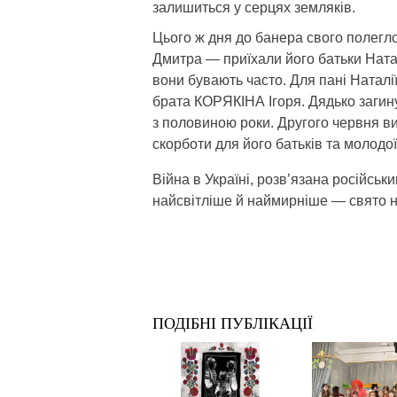
залишиться у серцях земляків.
Цього ж дня до банера свого полег
Дмитра — приїхали його батьки Наталі
вони бувають часто. Для пані Наталі
брата КОРЯКІНА Ігоря. Дядько загину
з половиною роки. Другого червня ви
скорботи для його батьків та молод
Війна в Україні, розв’язана російсь
найсвітліше й наймирніше — свято не
ПОДІБНІ ПУБЛІКАЦІЇ