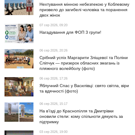
Нехтування мінною небезпекою у Коблевому
призвело до загибелі чоловіка та поранення
двох жінок
07 сер 2026, 09:20
Нагадування для ФОП 3 групи!
06 сер 2026, 20:26
Срібний успіх Маргарити Зліщевої та Поліни
Сліпчук — призерок обласних змагань із
пляжного волейболу (фото)
06 сер 2026, 17:26
Яблучний Спас у Василівці: свято світла, віри
та вдячності (фото)
06 сер 2026, 15:17
На в’їзді до Краснопілля та Дмитрівки
оновили стели: кому спільноти дякують за
підтримку
03 сер 2026, 19:00