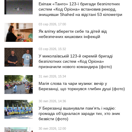
Екіпаж «Танго» 123-ї бригади безпілотних
систем «Код Оріона» встановив рекорд,
знищивши Shahed на відстані 53 кілометри
03 сер 2026, 17:00
Як влітку вберегти себе та дітей від
небезпечних кишкових інфекцій
03 сер 2026, 15:32
У миколаївській 123-й окремій бригаді
безпілотних систем «Код Оріона»
призначили нового командира (фото)
31 лип 2026, 15:34
Магія слова та чари музики: вечір у
Березанці, що торкнувся глибин душі (фото)
30 лип 2026, 14:36
У Березанці вшанували пам’ять і надію:
громада об’єдналася заради тих, хто зник
безвісти (фото)
30 лип 2026, 12:00