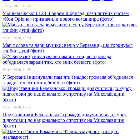
03 сер 2026, 15:32
У миколаївській 123-й окремій бригаді безпілотних систем
«Код Оріона» призначили нового командира (фото)
31 лип 2026, 15:34
Магія слова та чари музики: вечір у Березанці, що торкнувся
глибин душі (фото)
30 лип 2026, 14:36
У Березанці вшанували пам’ять і надію: громада об’єдналася
заради тих, хто зник безвісти (фото)
30 лип 2026, 12:00
Представники Березанської громади долучилися до курсу
підготовки до національного спротиву на Миколаївщині
(фото)