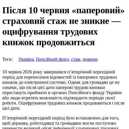
Після 10 червня «паперовий»
страховий стаж не зникне —
оцифрування трудових
книжок продовжиться
Теги:
Україна
,
Пенсійний фонд
,
стаж
,
новини
10 червня 2026 року завершився п’ятирічний перехідний
період для перенесення відомостей із паперових трудових
книжок до електронної системи. Однак для громадян це не
означає, що після цієї дати паперові трудові книжки
перестануть приймати в органах Пенсійного фонду України
або люди втратять можливість підтвердити періоди своєї
роботи. Оцифрування трудових книжок продовжиться і після
цієї дати.
П’ятирічний перехідний період було встановлено для того,
щоб держава, роботодавці та громадяни могли поступово
перенести великий обсяг інформації з паперових трудових