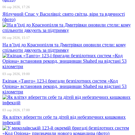
06 сер 2026, 17:26
Яблучний Спас у Василівці: свято світла, віри та вдячності
(фото)
06 сер 2026, 15:17
На в’їзді до Краснопілля та Дмитрівки оновили стели: кому
спільноти дякують за підтримку
03 сер 2026, 19:00
Екіпаж «Танго» 123-ї бригади безпілотних систем «Код
Оріона» встановив рекорд, знищивши Shahed на відстані 53
кілометри
03 сер 2026, 17:00
Як влітку вберегти себе та дітей від небезпечних кишкових
інфекцій