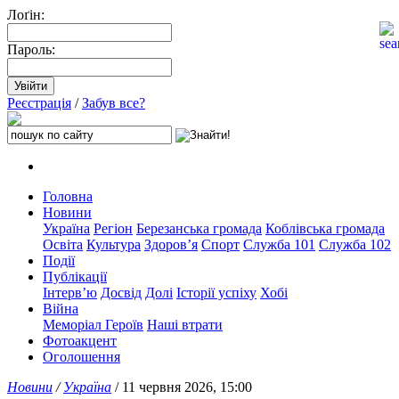
Лоґін:
Пароль:
Реєстрація
/
Забув все?
Головна
Новини
Україна
Регіон
Березанська громада
Коблівська громада
Освіта
Культура
Здоров’я
Спорт
Служба 101
Служба 102
Події
Публікації
Інтерв’ю
Досвід
Долі
Історії успіху
Хобі
Війна
Меморіал Героїв
Наші втрати
Фотоакцент
Оголошення
Новини
/
Україна
/ 11 червня 2026, 15:00