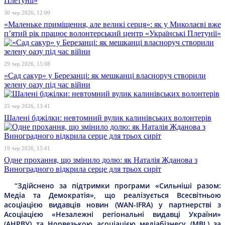
30 чер 2026, 12:00
«Маленьке приміщення, але великі серця»: як у Миколаєві вже
п’ятий рік працює волонтерський центр «Українські Плетунії»
29 чер 2026, 15:08
«Сад сакур» у Березанці: як мешканці власноруч створили
зелену оазу під час війни
25 чер 2026, 13:41
Шалені бджілки: невтомний вулик калинівських волонтерів
19 чер 2026, 15:41
Одне прохання, що змінило долю: як Наталія Жданова з
Виноградного відкрила серце для трьох сиріт
“Здійснено за підтримки програми «Сильніші разом:
Медіа та Демократія», що реалізується Всесвітньою
асоціацією видавців новин (WAN-IFRA) у партнерстві з
Асоціацією «Незалежні регіональні видавці України»
(АНРВУ) та Норвезькою асоціацією медіабізнесу (MBL) за