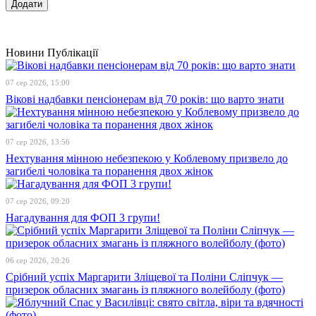
Новини
Публікації
07 сер 2026, 15:00
Вікові надбавки пенсіонерам від 70 років: що варто знати
07 сер 2026, 13:56
Нехтування мінною небезпекою у Коблевому призвело до
загибелі чоловіка та поранення двох жінок
07 сер 2026, 09:20
Нагадування для ФОП 3 групи!
06 сер 2026, 20:26
Срібний успіх Маргарити Зліщевої та Поліни Сліпчук —
призерок обласних змагань із пляжного волейболу (фото)