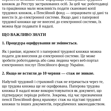
книжок до Реєстру застрахованих осіб. За цей час роботодавці
та працівники мали можливість подати скановані копії
трудових книжок, а Пенсійний фонд — опрацювати ці дані та
внести їх до електронної системи. Якщо дані з паперової
трудової книжки ще не внесені до електронної системи, їх
можна буде подавати й надалі.
ЩО ВАЖЛИВО ЗНАТИ
1. Процедура оцифрування не змінюється.
Як і раніше, відомості з паперової трудової книжки можна
подати для внесення до електронної системи. Це може
зробити роботодавець або сама людина через веб-портал
електронних послуг Пенсійного фонду України.
2. Якщо не встигли до 10 червня — стаж не зникне.
Набутий трудовий і страховий стаж не втрачається через те,
що трудова книжка ще не оцифрована. Паперова трудова
книжка й надалі може використовуватися як документ, що
підтверджує періоди роботи. Зокрема, під час призначення
пенсії Пенсійний фонд враховує стаж на підставі трудової
книжки та інших документів, передбачених законодавством.