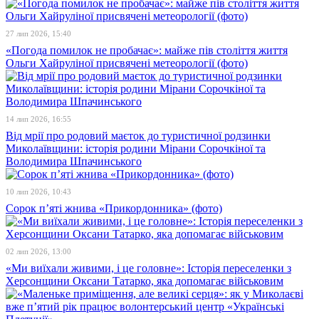
27 лип 2026, 15:40
«Погода помилок не пробачає»: майже пів століття життя
Ольги Хайруліної присвячені метеорології (фото)
14 лип 2026, 16:55
Від мрії про родовий маєток до туристичної родзинки
Миколаївщини: історія родини Мірани Сорочкіної та
Володимира Шпачинського
10 лип 2026, 10:43
Сорок п’яті жнива «Прикордонника» (фото)
02 лип 2026, 13:00
«Ми виїхали живими, і це головне»: Історія переселенки з
Херсонщини Оксани Татарко, яка допомагає військовим