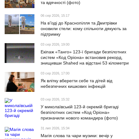
та вдячності (фото)
06 сер 2026, 15:17
На в’їзді до Краснопілля та Дмитрівки
оновили стели: кому спільноти дякують за
підтримку
03 сер 2026, 19:00
Екіпаж «Танго» 123-ї бригади безпілотних
систем «Код Оріона» встановив рекорд,
знищивши Shahed на відстані 53 кілометри
03 сер 2026, 17:00
Як влітку вберегти себе та дітей від
небезпечних кишкових інфекцій
03 сер 2026, 15:32
У миколаївській 123-й окремій бригаді
безпілотних систем «Код Оріона»
призначили нового командира (фото)
31 лип 2026, 15:34
Магія слова та чари музики: вечір у