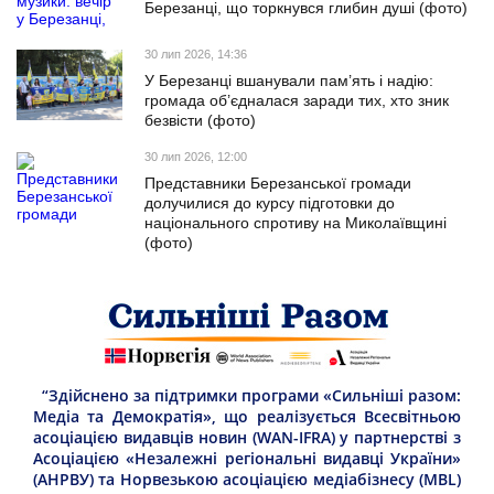
Березанці, що торкнувся глибин душі (фото)
30 лип 2026, 14:36
У Березанці вшанували пам’ять і надію:
громада об’єдналася заради тих, хто зник
безвісти (фото)
30 лип 2026, 12:00
Представники Березанської громади
долучилися до курсу підготовки до
національного спротиву на Миколаївщині
(фото)
“Здійснено за підтримки програми «Сильніші разом:
Медіа та Демократія», що реалізується Всесвітньою
асоціацією видавців новин (WAN-IFRA) у партнерстві з
Асоціацією «Незалежні регіональні видавці України»
(АНРВУ) та Норвезькою асоціацією медіабізнесу (MBL)