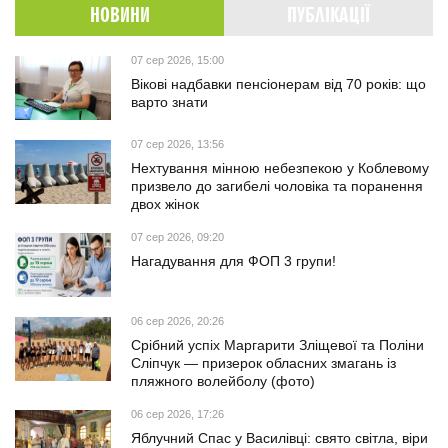
НОВИНИ
ПУБЛІКАЦІЇ
07 сер 2026, 15:00
Вікові надбавки пенсіонерам від 70 років: що
варто знати
07 сер 2026, 13:56
Нехтування мінною небезпекою у Коблевому
призвело до загибелі чоловіка та поранення
двох жінок
07 сер 2026, 09:20
Нагадування для ФОП 3 групи!
06 сер 2026, 20:26
Срібний успіх Маргарити Зліщевої та Поліни
Сліпчук — призерок обласних змагань із
пляжного волейболу (фото)
06 сер 2026, 17:26
Яблучний Спас у Василівці: свято світла, віри