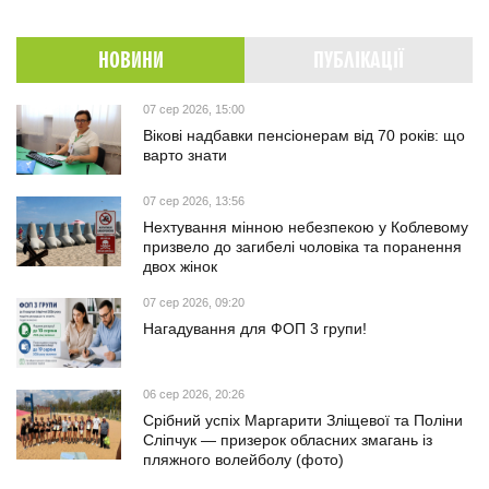
НОВИНИ
ПУБЛІКАЦІЇ
07 сер 2026, 15:00
Вікові надбавки пенсіонерам від 70 років: що
варто знати
07 сер 2026, 13:56
Нехтування мінною небезпекою у Коблевому
призвело до загибелі чоловіка та поранення
двох жінок
07 сер 2026, 09:20
Нагадування для ФОП 3 групи!
06 сер 2026, 20:26
Срібний успіх Маргарити Зліщевої та Поліни
Сліпчук — призерок обласних змагань із
пляжного волейболу (фото)