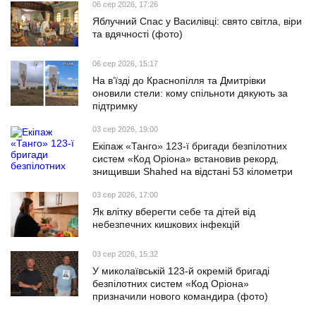
06 сер 2026, 17:26
Яблучний Спас у Василівці: свято світла, віри
та вдячності (фото)
06 сер 2026, 15:17
На в’їзді до Краснопілля та Дмитрівки
оновили стели: кому спільноти дякують за
підтримку
03 сер 2026, 19:00
Екіпаж «Танго» 123-ї бригади безпілотних
систем «Код Оріона» встановив рекорд,
знищивши Shahed на відстані 53 кілометри
03 сер 2026, 17:00
Як влітку вберегти себе та дітей від
небезпечних кишкових інфекцій
03 сер 2026, 15:32
У миколаївській 123-й окремій бригаді
безпілотних систем «Код Оріона»
призначили нового командира (фото)