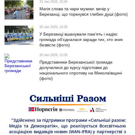
31 лип 2026, 15:34
Магія слова та чари музики: вечір у
Березанці, що торкнувся глибин душі (фото)
30 лип 2026, 14:36
У Березанці вшанували пам’ять і надію:
громада об’єдналася заради тих, хто зник
безвісти (фото)
30 лип 2026, 12:00
Представники Березанської громади
долучилися до курсу підготовки до
національного спротиву на Миколаївщині
(фото)
“Здійснено за підтримки програми «Сильніші разом:
Медіа та Демократія», що реалізується Всесвітньою
асоціацією видавців новин (WAN-IFRA) у партнерстві з