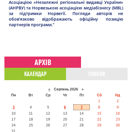
Асоціацією «Незалежні регіональні видавці України»
(АНРВУ) та Норвезькою асоціацією медіабізнесу (MBL)
за підтримки Норвегії. Погляди авторів не
обов’язково відображають офіційну позицію
партнерів програми.”
АРХІВ
КАЛЕНДАР
СПИСОК
«
Серпень 2026 »
Пн
Вт
Ср
Чт
Пт
Сб
Нд
1
2
3
4
5
6
7
8
9
10
11
12
13
14
15
16
17
18
19
20
21
22
23
24
25
26
27
28
29
30
31