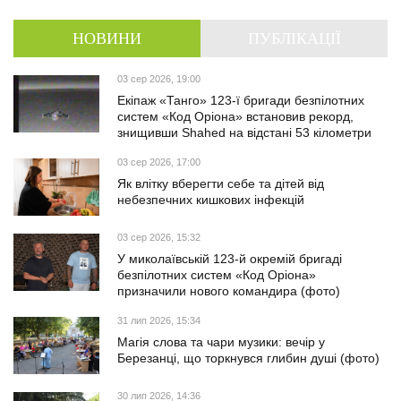
НОВИНИ
ПУБЛІКАЦІЇ
03 сер 2026, 19:00
Екіпаж «Танго» 123-ї бригади безпілотних
систем «Код Оріона» встановив рекорд,
знищивши Shahed на відстані 53 кілометри
03 сер 2026, 17:00
Як влітку вберегти себе та дітей від
небезпечних кишкових інфекцій
03 сер 2026, 15:32
У миколаївській 123-й окремій бригаді
безпілотних систем «Код Оріона»
призначили нового командира (фото)
31 лип 2026, 15:34
Магія слова та чари музики: вечір у
Березанці, що торкнувся глибин душі (фото)
30 лип 2026, 14:36