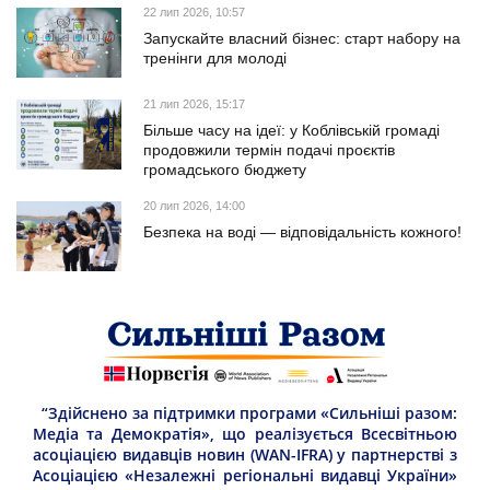
22 лип 2026, 10:57
Запускайте власний бізнес: старт набору на
тренінги для молоді
21 лип 2026, 15:17
Більше часу на ідеї: у Коблівській громаді
продовжили термін подачі проєктів
громадського бюджету
20 лип 2026, 14:00
Безпека на воді — відповідальність кожного!
“Здійснено за підтримки програми «Сильніші разом:
Медіа та Демократія», що реалізується Всесвітньою
асоціацією видавців новин (WAN-IFRA) у партнерстві з
Асоціацією «Незалежні регіональні видавці України»