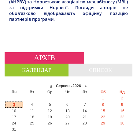
(АНРВУ) та Норвезькою асоціацією медіабізнесу (MBL)
за підтримки Норвегії. Погляди авторів не
обов’язково відображають офіційну позицію
партнерів програми.”
АРХІВ
КАЛЕНДАР
СПИСОК
«
Серпень 2026 »
Пн
Вт
Ср
Чт
Пт
Сб
Нд
1
2
3
4
5
6
7
8
9
10
11
12
13
14
15
16
17
18
19
20
21
22
23
24
25
26
27
28
29
30
31