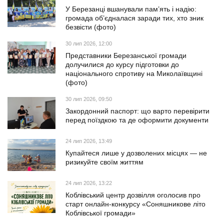
У Березанці вшанували пам’ять і надію:
громада об’єдналася заради тих, хто зник
безвісти (фото)
30 лип 2026, 12:00
Представники Березанської громади
долучилися до курсу підготовки до
національного спротиву на Миколаївщині
(фото)
30 лип 2026, 09:50
Закордонний паспорт: що варто перевірити
перед поїздкою та де оформити документи
24 лип 2026, 13:49
Купайтеся лише у дозволених місцях — не
ризикуйте своїм життям
24 лип 2026, 13:22
Коблівський центр дозвілля оголосив про
старт онлайн-конкурсу «Соняшникове літо
Коблівської громади»