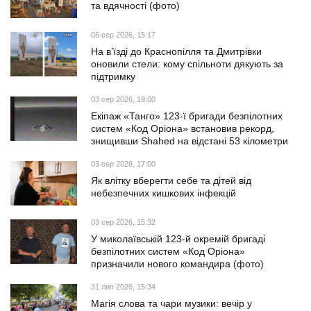
та вдячності (фото)
06 сер 2026, 15:17
На в’їзді до Краснопілля та Дмитрівки
оновили стели: кому спільноти дякують за
підтримку
03 сер 2026, 19:00
Екіпаж «Танго» 123-ї бригади безпілотних
систем «Код Оріона» встановив рекорд,
знищивши Shahed на відстані 53 кілометри
03 сер 2026, 17:00
Як влітку вберегти себе та дітей від
небезпечних кишкових інфекцій
03 сер 2026, 15:32
У миколаївській 123-й окремій бригаді
безпілотних систем «Код Оріона»
призначили нового командира (фото)
31 лип 2026, 15:34
Магія слова та чари музики: вечір у