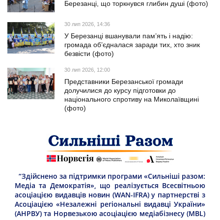
Березанці, що торкнувся глибин душі (фото)
30 лип 2026, 14:36
У Березанці вшанували пам’ять і надію:
громада об’єдналася заради тих, хто зник
безвісти (фото)
30 лип 2026, 12:00
Представники Березанської громади
долучилися до курсу підготовки до
національного спротиву на Миколаївщині
(фото)
“Здійснено за підтримки програми «Сильніші разом:
Медіа та Демократія», що реалізується Всесвітньою
асоціацією видавців новин (WAN-IFRA) у партнерстві з
Асоціацією «Незалежні регіональні видавці України»
(АНРВУ) та Норвезькою асоціацією медіабізнесу (MBL)