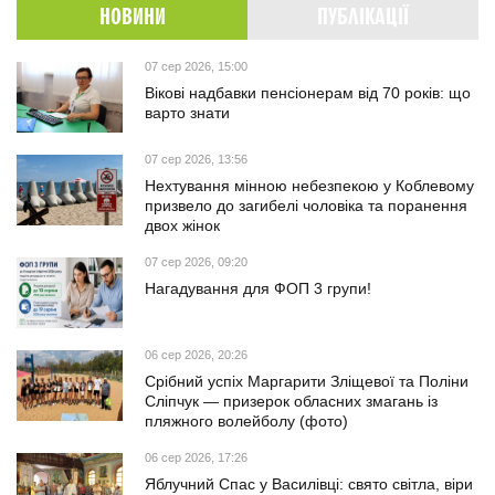
НОВИНИ
ПУБЛІКАЦІЇ
07 сер 2026, 15:00
Вікові надбавки пенсіонерам від 70 років: що
варто знати
07 сер 2026, 13:56
Нехтування мінною небезпекою у Коблевому
призвело до загибелі чоловіка та поранення
двох жінок
07 сер 2026, 09:20
Нагадування для ФОП 3 групи!
06 сер 2026, 20:26
Срібний успіх Маргарити Зліщевої та Поліни
Сліпчук — призерок обласних змагань із
пляжного волейболу (фото)
06 сер 2026, 17:26
Яблучний Спас у Василівці: свято світла, віри