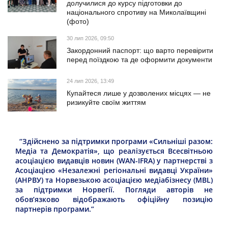
долучилися до курсу підготовки до
національного спротиву на Миколаївщині
(фото)
30 лип 2026, 09:50
Закордонний паспорт: що варто перевірити
перед поїздкою та де оформити документи
24 лип 2026, 13:49
Купайтеся лише у дозволених місцях — не
ризикуйте своїм життям
“Здійснено за підтримки програми «Сильніші разом:
Медіа та Демократія», що реалізується Всесвітньою
асоціацією видавців новин (WAN-IFRA) у партнерстві з
Асоціацією «Незалежні регіональні видавці України»
(АНРВУ) та Норвезькою асоціацією медіабізнесу (MBL)
за підтримки Норвегії. Погляди авторів не
обов’язково відображають офіційну позицію
партнерів програми.”