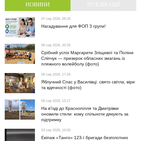
НОВИНИ
ПУБЛІКАЦІЇ
07 сер 2026, 09:20
Нагадування для ФОП 3 групи!
06 сер 2026, 20:26
Срібний успіх Маргарити Зліщевої та Поліни
Сліпчук — призерок обласних змагань із
пляжного волейболу (фото)
06 сер 2026, 17:26
Яблучний Спас у Василівці: свято світла, віри
та вдячності (фото)
06 сер 2026, 15:17
На в’їзді до Краснопілля та Дмитрівки
оновили стели: кому спільноти дякують за
підтримку
03 сер 2026, 19:00
Екіпаж «Танго» 123-ї бригади безпілотних