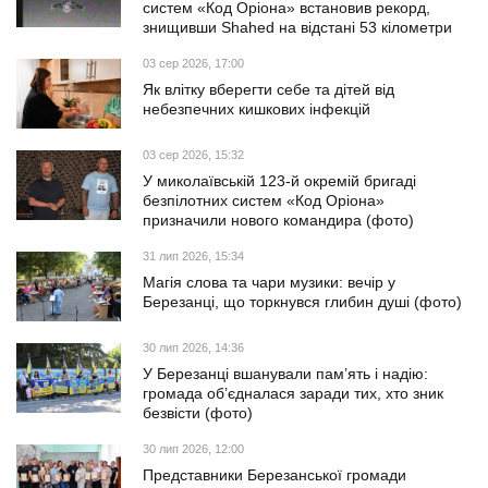
систем «Код Оріона» встановив рекорд,
знищивши Shahed на відстані 53 кілометри
03 сер 2026, 17:00
Як влітку вберегти себе та дітей від
небезпечних кишкових інфекцій
03 сер 2026, 15:32
У миколаївській 123-й окремій бригаді
безпілотних систем «Код Оріона»
призначили нового командира (фото)
31 лип 2026, 15:34
Магія слова та чари музики: вечір у
Березанці, що торкнувся глибин душі (фото)
30 лип 2026, 14:36
У Березанці вшанували пам’ять і надію:
громада об’єдналася заради тих, хто зник
безвісти (фото)
30 лип 2026, 12:00
Представники Березанської громади