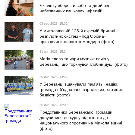
Як влітку вберегти себе та дітей від
небезпечних кишкових інфекцій
03 сер 2026, 15:32
У миколаївській 123-й окремій бригаді
безпілотних систем «Код Оріона»
призначили нового командира (фото)
31 лип 2026, 15:34
Магія слова та чари музики: вечір у
Березанці, що торкнувся глибин душі (фото)
30 лип 2026, 14:36
У Березанці вшанували пам’ять і надію:
громада об’єдналася заради тих, хто зник
безвісти (фото)
30 лип 2026, 12:00
Представники Березанської громади
долучилися до курсу підготовки до
національного спротиву на Миколаївщині
(фото)