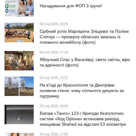
Нагадування для ФОП 3 групи!
06 сер 2026, 20:26
Срібний успіх Маргарити Зліщевої та Поліни
Сліпчук — призерок обласних змагань із
пляжного волейболу (фото)
06 сер 2026, 17:26
Яблучний Спас у Василівці: свято світла, віри
та вдячності (фото)
06 сер 2026, 15:17
На в’їзді до Краснопілля та Дмитрівки
оновили стели: кому спільноти дякують за
підтримку
03 сер 2026, 19:00
Екіпаж «Танго» 123-ї бригади безпілотних
систем «Код Оріона» встановив рекорд,
знищивши Shahed на відстані 53 кілометри
03 сер 2026, 17:00