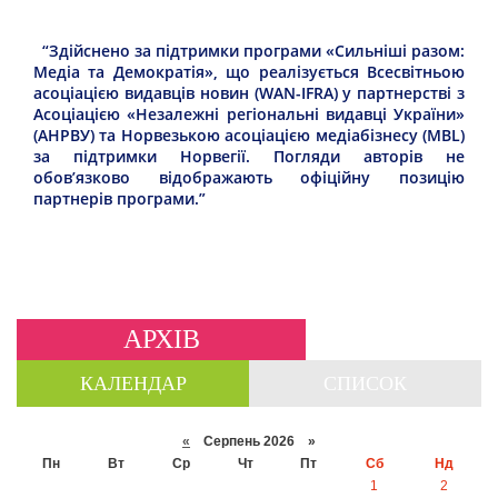
“Здійснено за підтримки програми «Сильніші разом:
Медіа та Демократія», що реалізується Всесвітньою
асоціацією видавців новин (WAN-IFRA) у партнерстві з
Асоціацією «Незалежні регіональні видавці України»
(АНРВУ) та Норвезькою асоціацією медіабізнесу (MBL)
за підтримки Норвегії. Погляди авторів не
обов’язково відображають офіційну позицію
партнерів програми.”
АРХІВ
КАЛЕНДАР
СПИСОК
«
Серпень 2026 »
Пн
Вт
Ср
Чт
Пт
Сб
Нд
1
2