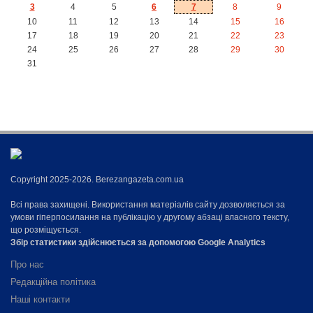
3
4
5
6
7
8
9
10
11
12
13
14
15
16
17
18
19
20
21
22
23
24
25
26
27
28
29
30
31
Copyright 2025-2026. Berezangazeta.com.ua
Всі права захищені. Використання матеріалів сайту дозволяється за
умови гіперпосилання на публікацію у другому абзаці власного тексту,
що розміщується.
Збір статистики здійснюється за допомогою Google Analytics
Про нас
Редакційна політика
Наші контакти