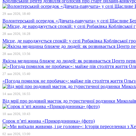
Коблівський центр дозвілля оголосив про старт онлайн-конкур
29 лип 2026, 18:40
Волонтерський осередок «Дівчата-павучата» у селі Щасливе Бе
28 лип 2026, 16:28
Місце, де народжується спокій: у селі Рибаківка Коблівської г
28 лип 2026, 13:56
Якісна медицина ближче до людей: як розвивається Центр перв
27 лип 2026, 15:40
«Погода помилок не пробачає»: майже пів століття життя Ольги
14 лип 2026, 16:55
Від мрії про родовий маєток до туристичної родзинки Микола
10 лип 2026, 10:43
Сорок п’яті жнива «Прикордонника» (фото)
02 лип 2026, 13:00