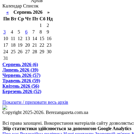
Архів
Календар
Список
«
Серпень 2026 »
Пн
Вт
Ср
Чт
Пт
Сб
Нд
1
2
3
4
5
6
7
8
9
10
11
12
13
14
15
16
17
18
19
20
21
22
23
24
25
26
27
28
29
30
31
Серпень 2026 (6)
Липень 2026 (39)
Червень 2026 (57)
Травень 2026 (59)
Квітень 2026 (56)
Березень 2026 (52)
Показати / приховати весь архів
Copyright 2025-2026. Berezangazeta.com.ua
Всі права захищені. Використання матеріалів сайту дозволяєтьс
Збір статистики здійснюється за допомогою Google Analytics
Про нас
Редакційна політика
Наші контакти
Зворотній зв'язок
К