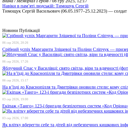
Війна / Меморіал Героїв
/ 08 гру 2025, 12:17
Навіки в пам’яті людській: Тимощук Сергій
Тимощук Сергій Васильович (06.05.1977–25.12.2023) — солдат 
Новини
Публікації
06 сер 2026, 20:26
Срібний успіх Маргарити Зліщевої та Поліни Сліпчук — призер
06 сер 2026, 17:26
Яблучний Спас у Василівці: свято світла, віри та вдячності (фот
06 сер 2026, 15:17
На в’їзді до Краснопілля та Дмитрівки оновили стели: кому сп
03 сер 2026, 19:00
Екіпаж «Танго» 123-ї бригади безпілотних систем «Код Оріона»
03 сер 2026, 17:00
Як влітку вберегти себе та дітей від небезпечних кишкових інф