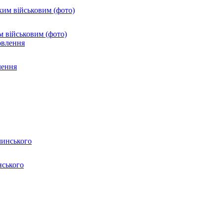
м військовим (фото)
лення
нського