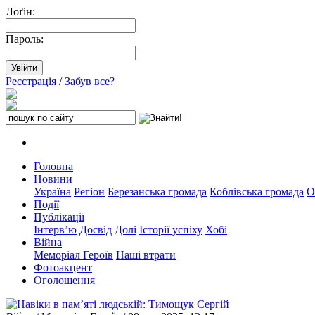
Лоґін:
Пароль:
Реєстрація
/
Забув все?
Головна
Новини
Україна
Регіон
Березанська громада
Коблівська громада
О
Події
Публікації
Інтерв’ю
Досвід
Долі
Історії успіху
Хобі
Війна
Меморіал Героїв
Наші втрати
Фотоакцент
Оголошення