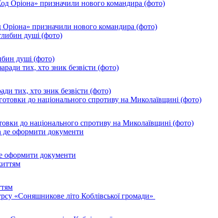
од Оріона» призначили нового командира (фото)
ибин душі (фото)
ади тих, хто зник безвісти (фото)
товки до національного спротиву на Миколаївщині (фото)
де оформити документи
ттям