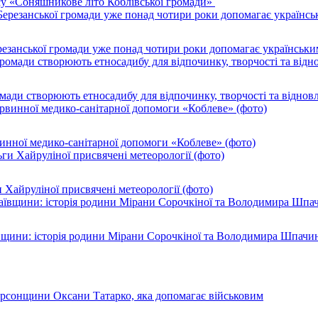
су «Соняшникове літо Коблівської громади»
резанської громади уже понад чотири роки допомагає українськи
ромади створюють етносадибу для відпочинку, творчості та віднов
инної медико-санітарної допомоги «Коблеве» (фото)
 Хайруліної присвячені метеорології (фото)
ївщини: історія родини Мірани Сорочкіної та Володимира Шпачи