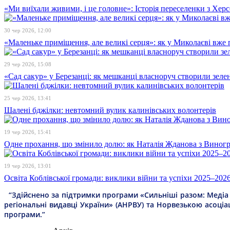
«Ми виїхали живими, і це головне»: Історія переселенки з Хе
30 чер 2026, 12:00
«Маленьке приміщення, але великі серця»: як у Миколаєві вже 
29 чер 2026, 15:08
«Сад сакур» у Березанці: як мешканці власноруч створили зелен
25 чер 2026, 13:41
Шалені бджілки: невтомний вулик калинівських волонтерів
19 чер 2026, 15:41
Одне прохання, що змінило долю: як Наталія Жданова з Виногра
19 чер 2026, 13:01
Освіта Коблівської громади: виклики війни та успіхи 2025–202
“Здійснено за підтримки програми «Сильніші разом: Медіа т
регіональні видавці України» (АНРВУ) та Норвезькою асоціа
програми.”