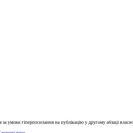
я за умови гіперпосилання на публікацію у другому абзаці власно
лючові теги