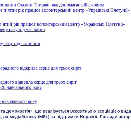
рсонщини Оксани Татарко, яка допомагає військовим
п’ятий рік працює волонтерський центр «Українські Плетунії»
у оазу під час війни
дного відкрила серце для трьох сиріт
6 навчального року
а Демократія», що реалізується Всесвітньою асоціацією видав
цією медіабізнесу (MBL) за підтримки Норвегії. Погляди авто