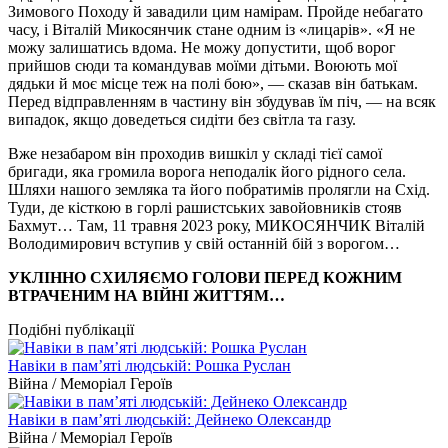
Зимового Походу й завадили цим намірам. Пройде небагато
часу, і Віталій Микосянчик стане одним із «лицарів». «Я не
можу залишатись вдома. Не можу допустити, щоб ворог
прийшов сюди та командував моїми дітьми. Воюють мої
дядьки й моє місце теж на полі бою», — сказав він батькам.
Перед відправленням в частину він збудував їм піч, — на всяк
випадок, якщо доведеться сидіти без світла та газу.
Вже незабаром він проходив вишкіл у складі тієї самої
бригади, яка громила ворога неподалік його рідного села.
Шляхи нашого земляка та його побратимів пролягли на Схід.
Туди, де кісткою в горлі рашистських завойовників стояв
Бахмут… Там, 11 травня 2023 року, МИКОСЯНЧИК Віталій
Володимирович вступив у свій останній бій з ворогом…
УКЛІННО СХИЛЯЄМО ГОЛОВИ ПЕРЕД КОЖНИМ
ВТРАЧЕНИМ НА ВІЙНІ ЖИТТЯМ…
Подібні публікації
Навіки в пам’яті людській: Рошка Руслан
Війна / Меморіал Героїв
Навіки в пам’яті людській: Дейнеко Олександр
Війна / Меморіал Героїв