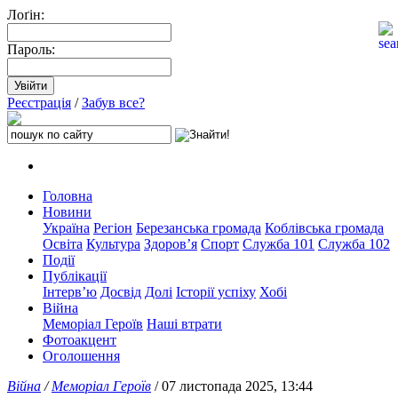
Лоґін:
Пароль:
Реєстрація
/
Забув все?
Головна
Новини
Україна
Регіон
Березанська громада
Коблівська громада
Освіта
Культура
Здоров’я
Спорт
Служба 101
Служба 102
Події
Публікації
Інтерв’ю
Досвід
Долі
Історії успіху
Хобі
Війна
Меморіал Героїв
Наші втрати
Фотоакцент
Оголошення
Війна
/
Меморіал Героїв
/ 07 листопада 2025, 13:44