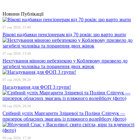
Новини
Публікації
07 сер 2026, 15:00
Вікові надбавки пенсіонерам від 70 років: що варто знати
07 сер 2026, 13:56
Нехтування мінною небезпекою у Коблевому призвело до
загибелі чоловіка та поранення двох жінок
07 сер 2026, 09:20
Нагадування для ФОП 3 групи!
06 сер 2026, 20:26
Срібний успіх Маргарити Зліщевої та Поліни Сліпчук —
призерок обласних змагань із пляжного волейболу (фото)
06 сер 2026, 17:26