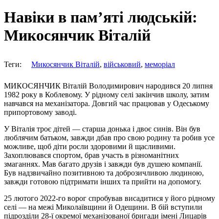
Навіки в пам’яті людській:
Микосянчик Віталій
Теги:
Микосянчик Віталій
,
військовий
,
меморіал
МИКОСЯНЧИК Віталій Володимирович народився 20 липня
1982 року в Коблевому. У рідному селі закінчив школу, затим
навчався на механізатора. Довгий час працював у Одеському
припортовому заводі.
У Віталія троє дітей — старша донька і двоє синів. Він був
люблячим батьком, завжди дбав про свою родину та робив усе
можливе, щоб діти росли здоровими й щасливими.
Захоплювався спортом, брав участь в різноманітних
змаганнях. Мав багато друзів і завжди був душею компанії.
Був надзвичайно позитивною та доброзичливою людиною,
завжди готовою підтримати інших та прийти на допомогу.
25 лютого 2022-го ворог спробував висадитися у його рідному
селі — на межі Миколаївщини й Одещини. В бій вступили
підрозділи 28-ї окремої механізованої бригади імені Лицарів