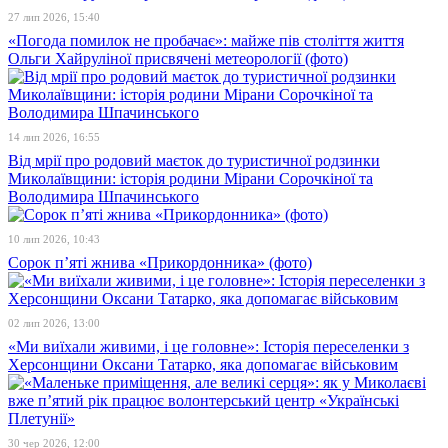
27 лип 2026, 15:40
«Погода помилок не пробачає»: майже пів століття життя
Ольги Хайруліної присвячені метеорології (фото)
14 лип 2026, 16:55
Від мрії про родовий маєток до туристичної родзинки
Миколаївщини: історія родини Мірани Сорочкіної та
Володимира Шпачинського
10 лип 2026, 10:43
Сорок п’яті жнива «Прикордонника» (фото)
02 лип 2026, 13:00
«Ми виїхали живими, і це головне»: Історія переселенки з
Херсонщини Оксани Татарко, яка допомагає військовим
30 чер 2026, 12:00