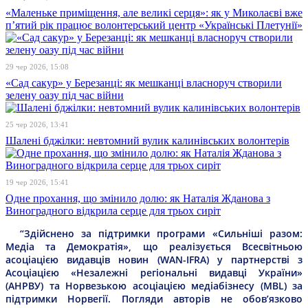
«Маленьке приміщення, але великі серця»: як у Миколаєві вже
п’ятий рік працює волонтерський центр «Українські Плетунії»
29 чер 2026, 15:08
«Сад сакур» у Березанці: як мешканці власноруч створили
зелену оазу під час війни
25 чер 2026, 13:41
Шалені бджілки: невтомний вулик калинівських волонтерів
19 чер 2026, 15:41
Одне прохання, що змінило долю: як Наталія Жданова з
Виноградного відкрила серце для трьох сиріт
“Здійснено за підтримки програми «Сильніші разом:
Медіа та Демократія», що реалізується Всесвітньою
асоціацією видавців новин (WAN-IFRA) у партнерстві з
Асоціацією «Незалежні регіональні видавці України»
(АНРВУ) та Норвезькою асоціацією медіабізнесу (MBL) за
підтримки Норвегії. Погляди авторів не обов’язково