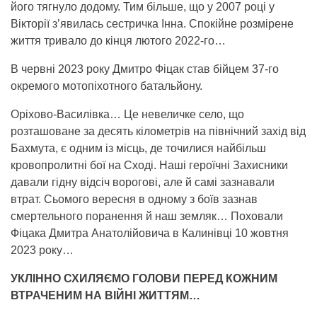
його тягнуло додому. Тим більше, що у 2007 році у
Вікторії з’явилась сестричка Інна. Спокійне розмірене
життя тривало до кінця лютого 2022-го…
В червні 2023 року Дмитро Фіцак став бійцем 37-го
окремого мотопіхотного батальйону.
Оріхово-Василівка… Це невеличке село, що
розташоване за десять кілометрів на північний захід від
Бахмута, є одним із місць, де точилися найбільш
кровопролитні бої на Сході. Наші героїчні Захисники
давали гідну відсіч ворогові, але й самі зазнавали
втрат. Сьомого вересня в одному з боїв зазнав
смертельного поранення й наш земляк… Поховали
Фіцака Дмитра Анатолійовича в Калинівці 10 жовтня
2023 року…
УКЛІННО СХИЛЯЄМО ГОЛОВИ ПЕРЕД КОЖНИМ
ВТРАЧЕНИМ НА ВІЙНІ ЖИТТЯМ…