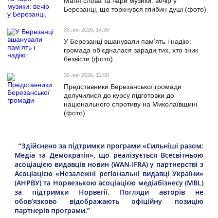
Магія слова та чари музики: вечір у
Березанці, що торкнувся глибин душі (фото)
30 лип 2026, 14:36
У Березанці вшанували пам’ять і надію:
громада об’єдналася заради тих, хто зник
безвісти (фото)
30 лип 2026, 12:00
Представники Березанської громади
долучилися до курсу підготовки до
національного спротиву на Миколаївщині
(фото)
“Здійснено за підтримки програми «Сильніші разом:
Медіа та Демократія», що реалізується Всесвітньою
асоціацією видавців новин (WAN-IFRA) у партнерстві з
Асоціацією «Незалежні регіональні видавці України»
(АНРВУ) та Норвезькою асоціацією медіабізнесу (MBL)
за підтримки Норвегії. Погляди авторів не
обов’язково відображають офіційну позицію
партнерів програми.”