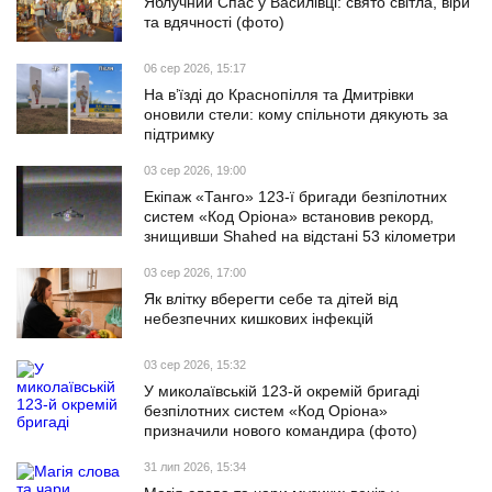
Яблучний Спас у Василівці: свято світла, віри
та вдячності (фото)
06 сер 2026, 15:17
На в’їзді до Краснопілля та Дмитрівки
оновили стели: кому спільноти дякують за
підтримку
03 сер 2026, 19:00
Екіпаж «Танго» 123-ї бригади безпілотних
систем «Код Оріона» встановив рекорд,
знищивши Shahed на відстані 53 кілометри
03 сер 2026, 17:00
Як влітку вберегти себе та дітей від
небезпечних кишкових інфекцій
03 сер 2026, 15:32
У миколаївській 123-й окремій бригаді
безпілотних систем «Код Оріона»
призначили нового командира (фото)
31 лип 2026, 15:34