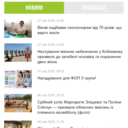
НОВИНИ
ПУБЛІКАЦІЇ
07 сер 2026, 15:00
Вікові надбавки пенсіонерам від 70 років: що
варто знати
07 сер 2026, 13:56
Нехтування мінною небезпекою у Коблевому
призвело до загибелі чоловіка та поранення
двох жінок
07 сер 2026, 09:20
Нагадування для ФОП 3 групи!
06 сер 2026, 20:26
Срібний успіх Маргарити Зліщевої та Поліни
Сліпчук — призерок обласних змагань із
пляжного волейболу (фото)
06 сер 2026, 17:26