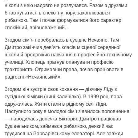
ніколи з нею надовго не розлучався. Разом з друзями
бігав купатися в спекотну пору, захоплювався
рибалкою. Там і почав формуватися його характер:
спокійний, врівноважений…
Згодом сім’я перебралась в сусіднє Нечаяне. Там
Дмитро закінчив дев’ять класів місцевої середньої
школи й продовжив навчання в професійно-технічному
училищі. Хлопець прагнув опанувати професію
тракториста. Отримавши права, почав працювати в
радгоспі «Нечаянський».
Згодом він зустрів своє кохання — дівчину Ліду з
сусідньої Кімівки (нині Калинівка). В 1999 році пара
одружилась. Жити стали в рідному селі Ліди.
Наступного року в молодої сім’ї з’явилось поповнення
— народилась донечка Вікторія. Дмитро працював
будівельником, займався рибалкою, деякий час
трудився на Варварівському елеваторі. Але завжди