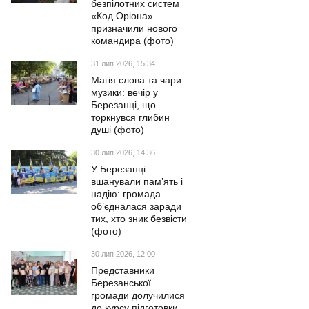
безпілотних систем
«Код Оріона»
призначили нового
командира (фото)
31 лип 2026, 15:34
Магія слова та чари
музики: вечір у
Березанці, що
торкнувся глибин
душі (фото)
30 лип 2026, 14:36
У Березанці
вшанували пам’ять і
надію: громада
об’єдналася заради
тих, хто зник безвісти
(фото)
30 лип 2026, 12:00
Представники
Березанської
громади долучилися
до курсу підготовки