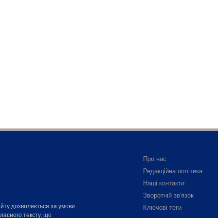
Про нас
Редакційна політика
Наші контакти
Зворотній зв'язок
айту дозволяється за умови
Ключові теги
власного тексту, що