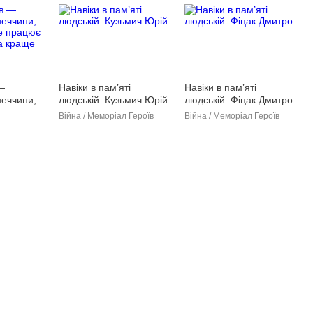
—
Навіки в пам’яті
Навіки в пам’яті
неччини,
людській: Кузьмич Юрій
людській: Фіцак Дмитро
е працює
Війна / Меморіал Героїв
Війна / Меморіал Героїв
на краще