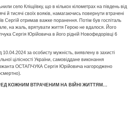
нили село Кліщіївку, що в кількох кілометрах на південь від
ячі й тисячі своїх вояків, намагаючись повернути втрачені
боїв Сергій отримав важке поранення. Потім був госпіталь
 але, на жаль, врятувати життя Герою не вдалося. Його
пчука Сергія Юрійовича в його рідній Новофедорівці 6
 10.04.2024 за особисту мужність, виявлену в захисті
льної цілісності України, самовіддане виконання
сержанта ОСТАПЧУКА Сергія Юрійовича нагороджено
осмертно).
РЕД КОЖНИМ ВТРАЧЕНИМ НА ВІЙНІ ЖИТТЯМ…