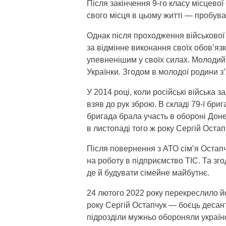
Після закінчення 9-го класу місцево
свого місця в цьому житті — пробував
Однак після проходження військової 
за відмінне виконання своїх обов’язк
упевненішим у своїх силах. Молодий 
Українки. Згодом в молодої родини 
У 2014 році, коли російські війська 
взяв до рук зброю. В складі 79-ї бри
бригада брала участь в обороні Доне
в листопаді того ж року Сергій Оста
Після повернення з АТО сім’я Остапч
на роботу в підприємство ТІС. Та зг
де й будувати сімейне майбутнє.
24 лютого 2022 року перекреслило йог
року Сергій Остапчук — боєць десант
підрозділи мужньо обороняли українс