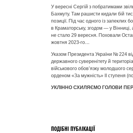
У вересні Сергій з побратимами звіль
Бахмуту. Там рашисти кидали бій тис
позиції. Під час одного із запеклих 
в Краматорську, згодом — у Вінниці,
не стало 29 вересня. Поховали Оста
жовтня 2023-го…
Указом Президента України № 224 від
державного суверенітету й територіа
військового обов’язку молодшого 
орденом «За мужність» ІІ ступеня (п
УКЛІННО СХИЛЯЄМО ГОЛОВИ ПЕ
ПОДІБНІ ПУБЛІКАЦІЇ