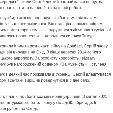
ї середньої школи Сергій деякий час займався пошуком
 працювати то на одній, то на іншій роботі.
служби, з якої він повернувся з багатьма відзнаками
ів, у нього все змінилося. Він став цілеспрямованішим,
чоловік створив сім’ю, — одружився з дівчиною з сусідньої
з’явилось поповнення — народився синочок Тимур.
захопили Крим та розпочали війну на Донбасі, Сергій знову
гади він вирушив на Схід. З кінця вересня 2014-го його
цького аеропорту. За особисту хоробрість і відвагу
пчук був нагороджений орденом «За мужність» ІІІ ступеня.
уків деякий час проживала в Українці. Сергій влаштувався
одом все-таки вирішив повернутися в рідне село,
о плани, як і багатьох мільйонів українців. З квітня 2023
но-штурмового батальйону у складі 95-ї бригади. Її
ькі рубежі на Сході.