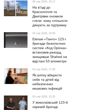
06 сер 2026, 15:17
На в’їзді до
Краснопілля та
Дмитрівки оновили
стели: кому спільноти
дякують за підтримку
03 сер 2026, 19:00
Екіпаж «Танго» 123-ї
бригади безпілотних
систем «Код Оріона»
встановив рекорд,
знищивши Shahed на
відстані 53 кілометри
03 сер 2026, 17:00
Як влітку вберегти
себе та дітей від
небезпечних
кишкових інфекцій
03 сер 2026, 15:32
У миколаївській 123-й
окремій бригаді