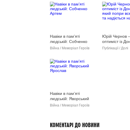
Навіки в пам’яті
Юрій Чернов 
людській: Собченко
оптиміст із До
Артем
який попри вс
Війна / Меморіал Героїв
Публікації / Долі
та надіється 
Навіки в пам’яті
людській: Яворський
Ярослав
Війна / Меморіал Героїв
КОМЕНТАРІ ДО НОВИНИ