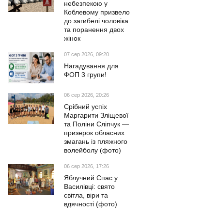
небезпекою у
Коблевому призвело
до загибелі чоловіка
та поранення двох
жінок
07 сер 2026, 09:20
Нагадування для
ФОП 3 групи!
06 сер 2026, 20:26
Срібний успіх
Маргарити Зліщевої
та Поліни Сліпчук —
призерок обласних
змагань із пляжного
волейболу (фото)
06 сер 2026, 17:26
Яблучний Спас у
Василівці: свято
світла, віри та
вдячності (фото)