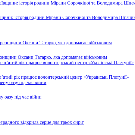
ївщини: історія родини Мірани Сорочкіної та Володимира Шпачи
рсонщини Оксани Татарко, яка допомагає військовим
п’ятий рік працює волонтерський центр «Українські Плетунії»
у оазу під час війни