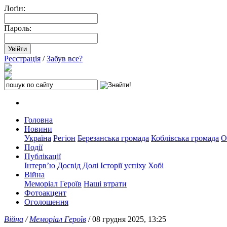
Лоґін:
Пароль:
Реєстрація
/
Забув все?
Головна
Новини
Україна
Регіон
Березанська громада
Коблівська громада
О
Події
Публікації
Інтерв’ю
Досвід
Долі
Історії успіху
Хобі
Війна
Меморіал Героїв
Наші втрати
Фотоакцент
Оголошення
Війна
/
Меморіал Героїв
/ 08 грудня 2025, 13:25