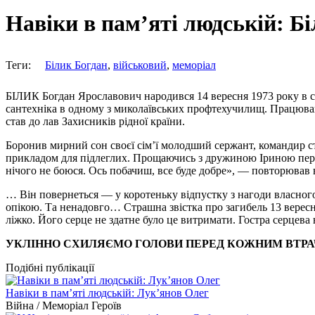
Навіки в пам’яті людській: Б
Теги:
Білик Богдан
,
військовий
,
меморіал
БІЛИК Богдан Ярославович народився 14 вересня 1973 року в се
сантехніка в одному з миколаївських профтехучилищ. Працював
став до лав Захисників рідної країни.
Боронив мирний сон своєї сім’ї молодший сержант, командир ст
прикладом для підлеглих. Прощаючись з дружиною Іриною перед 
нічого не боюся. Ось побачиш, все буде добре», — повторював в
… Він повернеться — у коротеньку відпустку з нагоди власного
опікою. Та ненадовго… Страшна звістка про загибель 13 верес
ліжко. Його серце не здатне було це витримати. Гостра серцев
УКЛІННО СХИЛЯЄМО ГОЛОВИ ПЕРЕД КОЖНИМ ВТРА
Подібні публікації
Навіки в пам’яті людській: Лук’янов Олег
Війна / Меморіал Героїв