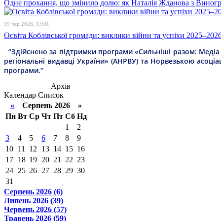
Одне прохання, що змінило долю: як Наталія Жданова з Виногра
19 чер 2026, 13:01
Освіта Коблівської громади: виклики війни та успіхи 2025–202
“Здійснено за підтримки програми «Сильніші разом: Медіа т
регіональні видавці України» (АНРВУ) та Норвезькою асоціа
програми.”
Архів
Календар
Список
«
Серпень 2026 »
Пн
Вт
Ср
Чт
Пт
Сб
Нд
1
2
3
4
5
6
7
8
9
10
11
12
13
14
15
16
17
18
19
20
21
22
23
24
25
26
27
28
29
30
31
Серпень 2026 (6)
Липень 2026 (39)
Червень 2026 (57)
Травень 2026 (59)