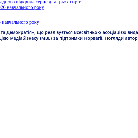
дного відкрила серце для трьох сиріт
6 навчального року
а Демократія», що реалізується Всесвітньою асоціацією видав
цією медіабізнесу (MBL) за підтримки Норвегії. Погляди авто