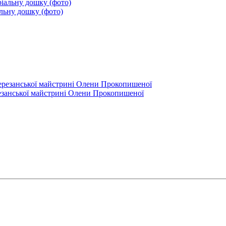
альну дошку (фото)
резанської майстрині Олени Прокопишеної