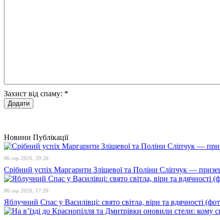
Захист від спаму:
*
Новини
Публікації
06 сер 2026, 20:26
Срібний успіх Маргарити Зліщевої та Поліни Сліпчук — призер
06 сер 2026, 17:26
Яблучний Спас у Василівці: свято світла, віри та вдячності (фот