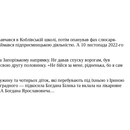
вчався в Коблівській школі, потім опанував фах слюсаря-
аймався підприємницькою діяльністю. А 10 листопада 2022-го
а Запорізькому напрямку. Не давав спуску ворогам, був
ою другу половинку. «Не бійся за мене, рідненька, бо я сам
жину та чотирьох діток, які перебувають під їхньою з Іриною
радного — підкосила Богдана Білика та вклала на лікарняне
ІЛИКА Богдана Ярославовича…