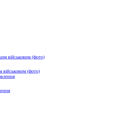
м військовим (фото)
лення