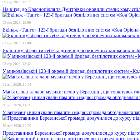
06 сер 2026, 15:17
На в’їзді до Краснопілля та Дмитрівки оновили стели: кому сп
03 сер 2026, 19:00
Екіпаж «Танго» 123-ї бригади безпілотних систем «Код Оріона»
03 сер 2026, 17:00
Як влітку вберегти себе та дітей від небезпечних кишкових інф
03 сер 2026, 15:32
У миколаївській 123-й окремій бригаді безпілотних систем «К
31 лип 2026, 15:34
Магія слова та чари музики: вечір у Березанці, що торкнувся гл
30 лип 2026, 14:36
У Березанці вшанували пам’ять і надію: громада об’єдналася зар
30 лип 2026, 12:00
Представники Березанської громади долучилися до курсу підго