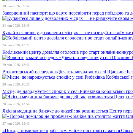
30 лип 2026, 09:50
Закордонний паспорт: що варто перевірити перед поїздкою та 
24 лип 2026, 13:49
Купайтеся лише у дозволених місцях — не ризикуйте своїм жи
24 лип 2026, 13:22
Коблівський центр дозвілля оголосив про старт онлайн-конкур
29 лип 2026, 18:40
Волонтерський осередок «Дівчата-павучата» у селі Щасливе Бе
28 лип 2026, 16:28
Місце, де народжується спокій: у селі Рибаківка Коблівської г
28 лип 2026, 13:56
Якісна медицина ближче до людей: як розвивається Центр перв
27 лип 2026, 15:40
«Погода помилок не пробачає»: майже пів століття життя Ольги