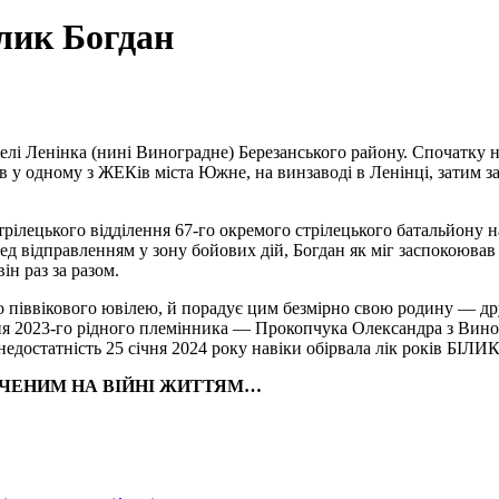
ілик Богдан
лі Ленінка (нині Виноградне) Березанського району. Спочатку на
 у одному з ЖЕКів міста Южне, на винзаводі в Ленінці, затим з
рілецького відділення 67-го окремого стрілецького батальйону н
відправленням у зону бойових дій, Богдан як міг заспокоював св
ін раз за разом.
 піввікового ювілею, й порадує цим безмірно свою родину — дру
ня 2023-го рідного племінника — Прокопчука Олександра з Виног
а недостатність 25 січня 2024 року навіки обірвала лік років Б
ЧЕНИМ НА ВІЙНІ ЖИТТЯМ…