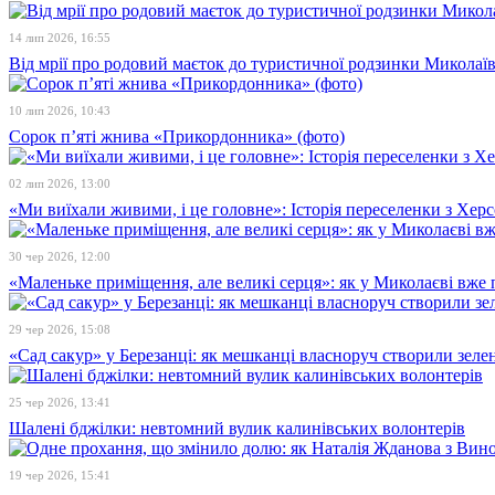
14 лип 2026, 16:55
Від мрії про родовий маєток до туристичної родзинки Микола
10 лип 2026, 10:43
Сорок п’яті жнива «Прикордонника» (фото)
02 лип 2026, 13:00
«Ми виїхали живими, і це головне»: Історія переселенки з Хе
30 чер 2026, 12:00
«Маленьке приміщення, але великі серця»: як у Миколаєві вже 
29 чер 2026, 15:08
«Сад сакур» у Березанці: як мешканці власноруч створили зелен
25 чер 2026, 13:41
Шалені бджілки: невтомний вулик калинівських волонтерів
19 чер 2026, 15:41