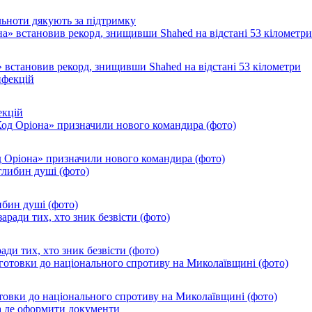
ільноти дякують за підтримку
 встановив рекорд, знищивши Shahed на відстані 53 кілометри
екцій
од Оріона» призначили нового командира (фото)
ибин душі (фото)
ади тих, хто зник безвісти (фото)
товки до національного спротиву на Миколаївщині (фото)